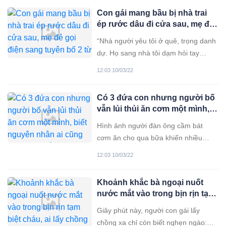
Con gái mang bầu bị nhà trai
ép rước dâu đi cửa sau, mẹ đẻ
gọi điện sang tuyên bố 2 từ
“Nhà người yêu tôi ở quê, trọng danh
khiến chú rể loạn lên xin hòa
dự. Họ sang nhà tôi dạm hỏi tay
giải!
không, mẹ tôi gật đầu chấp nhận”, cô
12:03 10/03/22
con gái kể. Bất cứ người mẹ nào
cũng mong điều tốt đẹp nhất cho con
Có 3 đứa con nhưng người bố
mình. Nhiều người vẫn luôn hiểu
vẫn lủi thủi ăn cơm một mình,
rằng, bước ngoặt cuộc đời đến khi
biết nguyên nhân ai cũng rơi
con gái
Hình ảnh người đàn ông cầm bát
nước mắt
cơm ăn cho qua bữa khiến nhiều
người không khỏi xúc động. Mọi
12:03 10/03/22
người vẫn thường nói rằng, phải lấy
chồng có con mới hiểu được nỗi lòng
Khoảnh khắc bà ngoại nuốt
của ba mẹ. Thường ngày, ba là người
nước mắt vào trong bịn rịn tạm
ít nói, ít biểu lộ cảm xúc, nhưng khi
biệt cháu, ai lấy chồng xa đều
con có chuyện,
Giây phút này, người con gái lấy
sợ cảnh này
chồng xa chỉ còn biết nghẹn ngào: