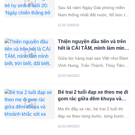
bao nhiêu ông bố bà
tuổi 20: ‘Ngày chiến thắng trở
Sau 44 năm Ngày Giải phóng miền
về, con sẽ sống với mẹ đến
Nam thống nhất đất nước, 60 bức thư
trọn đời’
của liệt sĩ Phạm Ngọc Hùng được giới
11:03 10/03/22
thiệu như mở ra một góc nhìn khác
của chiến tranh, ở đó vẫn khốc liệt
Thiện nguyện đầu tiên và trên
vẫn gian khổ nhưng đầy ắp tình yêu
hết là CÁI TÂM, mình làm mình
thương của những đứa con xa nhà.
biết, trời biết, đất biết, tối về
Gần
Giữa lúc hàng loạt sao Việt như Đàm
ngủ ngon là được!
Vĩnh Hưng, Trấn Thành, Thủy Tiên
vướng vào ồn ào không miinh bạch
03:03 09/03/22
từ thiện, một phát ngôn cũ của Quyền
Linh bất ngờ “gây bão” mạng xã hội.
Bé trai 2 tuổi đạp xe theo mẹ đi
Những ngày qua, cụm từ “nghệ sĩ
gom rác giữa đêm khuya và
làm từ thiện” và “sao kê” bỗng trở
khoảnh khắc xót xa đến nhói
nên nóng hổi
Mẹ thì đẩy xe rác, bé trai 2 tuổi thì
lòng
đạp xe theo từng bước, từng bước.
Mẹ dừng em cũng dừng, mẹ đi em
02:03 09/03/22
cũng đi như hình với bóng giữa đêm