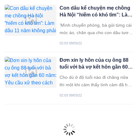
khuya tĩnh lặng… Mới đây, một đoạn
Con dâu kể chuyện mẹ chồng
clip được tài khoản có tên L.A chia sẻ
Hà Nội “hiếm có khó tìm”: Làm
trên mạng xã hội đã khiến
dâu 11 năm không phải nấu
‘Mình chuyển phòng, bà gửi từng cái
cơm, khi đang yêu đã được lo
móc áo, chăn qua cho con dâu tương
cho từng lọ muối vừng, chai
lai đỡ phải sắm. Nói chung từ hồi
nước uống!
02:03 09/03/22
đang yêu, mình đã cảm thấy may
mắn vô cùng vì gặp được mẹ chồng
Đơn xin ly hôn của cụ ông 88
tốt bụng, chu đáo đến vậy’, Lộc tâm
tuổi với bà vợ kết hôn gần 60
sự. Bình thường, những câu chuyện
năm: Yêu cầu xử theo cách
mẹ chồng nàng
Cho dù ở độ tuổi nào đi chăng nữa
nhanh nhất, xem đến lý do mới
thì một khi cảm thấy tình cảm đã hết
bất ngờ!
thì cái kết cho mối quan hệ chỉ có
02:03 09/03/22
một. Mới đây, trên MXH có đăng tải
hình ảnh về lá đơn ly hôn của cụ ông
88 tuổi. Ông và vợ mình kết hôn từ
năm