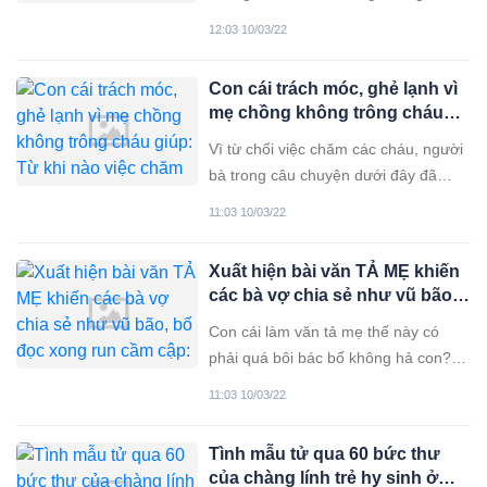
“Con xin lỗi mẹ”. Với các ông bố bà
12:03 10/03/22
mẹ có con gái, điều khiến họ cảm
thấy sợ nhất đó là con lấy chồng xa.
Con cái trách móc, ghẻ lạnh vì
Không được ở gần bố mẹ, khi vui hay
mẹ chồng không trông cháu
buồn, lúc cô đơn hay tủi
giúp: Từ khi nào việc chăm
Vì từ chối việc chăm các cháu, người
cháu lại trở thành nghĩa vụ của
bà trong câu chuyện dưới đây đã
ông bà?
nhận về sự ghẻ lạnh của các thành
11:03 10/03/22
viên trong gia đình. Ở nhiều gia đình
hiện nay, người mẹ sau 6 tháng sinh
Xuất hiện bài văn TẢ MẸ khiến
con sẽ quay trở lại công việc. Lúc
các bà vợ chia sẻ như vũ bão,
này, do em bé còn quá nhỏ vẫn
bố đọc xong run cầm cập: Mất
Con cái làm văn tả mẹ thế này có
mặt trụ cột gia đình quá!
phải quá bôi bác bố không hả con?
Nhắc đến học sinh tiểu học, chỉ riêng
11:03 10/03/22
chuyện làm tập làm văn thôi là đã có
biết bao nhiêu chủ đề để… giải trí.
Tình mẫu tử qua 60 bức thư
Thử tìm kiếm trên mạng mà xem, có
của chàng lính trẻ hy sinh ở