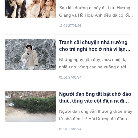
trái ngược, thay đổi cách xưng
Sau khi đường ai nấy đi, Lưu Hương
hô
Giang và Hồ Hoài Anh đều đã có lối
đi riêng. Tuy nhiên, họ lại có phản
11:01 27/01/24
ứng trái ngược thế này.
Tranh cãi chuyện nhà trường
cho trẻ nghỉ học ở nhà vì lạnh,
phụ huynh lại dẫn con đi ‘săn’
Những ngày gần đây, mức nhiệt tại
tuyết
nhiều nơi vùng cao hạ xuống dưới 0
độ C. Trên đỉnh Mẫu Sơn (Lạng Sơn),
01:01 27/01/24
nhiệt độ chỉ còn -2,5 độ C, nhưng
hơn 3.000 lượt du khách vẫn vượt gió
Người đàn ông tất bật chở đào
rét tới xem băng giá.
thuê, tông vào cột điện ra đi
mãi mãi
Người đàn ông vẫn thường đi xe máy
từ nhà đến TP Hải Dương để đánh
gốc đào thuê. Hôm nay trên đường đi
01:01 27/01/24
làm thì gặp nạn.