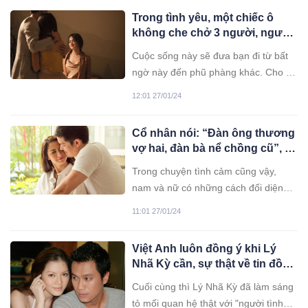
Trong tình yêu, một chiếc ô
không che chở 3 người, người
không quan trọng sẽ bị ướt
Cuộc sống này sẽ đưa bạn đi từ bất
ngờ này đến phũ phàng khác. Cho dù
có ở lại thì người chịu thiệt thòi nhất
12:01 27/01/24
là bản thân bạn chứ không phải là bất
kỳ ai khác.
Cổ nhân nói: “Đàn ông thương
vợ hai, đàn bà nể chồng cũ”, vì
sao lại như thế?
Trong chuyện tình cảm cũng vậy,
nam và nữ có những cách đối diện
với "người mới và người cũ" hoàn
11:01 27/01/24
toàn khác biệt.
Việt Anh luôn đồng ý khi Lý
Nhã Kỳ cần, sự thật về tin đồn
hẹn hò suốt 15 năm đã được
Cuối cùng thì Lý Nhã Kỳ đã làm sáng
hé lộ?
tỏ mối quan hệ thật với "người tình