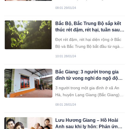
diễn viên Quỳnh Nga bởi sự đẹp đôi
08:01 29/01/24
và kết hợp ăn ý trong phim ảnh.
Bắc Bộ, Bắc Trung Bộ sắp kết
thúc rét đậm, rét hại, tuần sau
nhiều ngày nắng ấm
Đợt rét đậm, rét hại diện rộng ở Bắc
Bộ và Bắc Trung Bộ bắt đầu từ ngày
22/1 và dự báo sẽ tiếp diễn đến hết
10:01 28/01/24
đêm 29/1.
Bắc Giang: 3 người trong gia
đình tử vong nghi do ngộ độc
khí than
3 người trong một gia đình ở xã An
Hà, huyện Lạng Giang (Bắc Giang) tử
vong nghi do ngạt khí khi sưởi ấm
08:01 28/01/24
bằng than hoa.
Lưu Hương Giang – Hồ Hoài
Anh sau khi ly hôn: Phản ứng