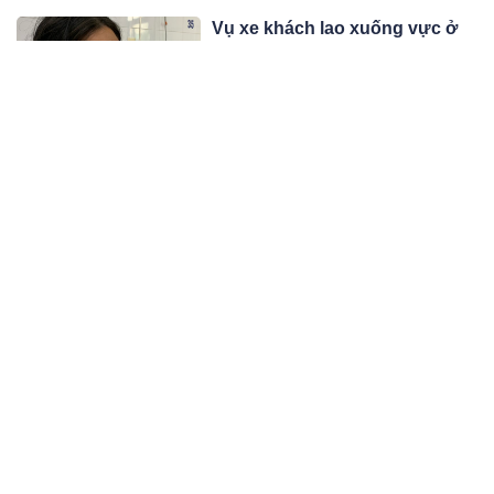
Vụ xe khách lao xuống vực ở
Đà Nẵng: Đưa bố về quê, ngờ
đâu đó là chuyến đi cuối cùng
Trong số các nạn nhân vụ tai nạn
với bố
trên cao tốc La Sơn – Túy Loan, chị
Vũ Thị Yến (SN 1984, quê Đăk Nông)
10:01 24/01/24
chịu cơn đau tột cùng khi bố chị tử
vong trong chuyến xe xấu số.
Có câu: Một người không
viếng hai ngôi mộ trong một
tháng, và một người không
Đi viếng mộ chính là một phong tục
xuống mộ trong hai năm, nghĩa
đã khắc sâu vào xương tủy của mỗi
là gì?
người, mỗi khi đến một ngày nào đó,
08:01 24/01/24
họ sẽ đến mộ để đốt vàng mã cho
những người thân yêu của mình, để
MC Quyền Linh khoe xây nhà
bày tỏ sự nhớ nhung của mình với
khang trang cho mẹ ruột ở Tiền
người thân.
Giang, hút 5.000 người theo dõi
Không tiết lộ chi phí Quyền Linh bỏ ra
livestream
nhưng người bạn cho hay: "Giá nói