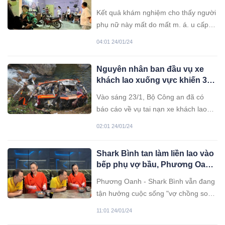
cửa
Kết quả khám nghiệm cho thấy người
phụ nữ này mất do mất m. á. u cấp
do một số tổn thương mà chồng cũ
04:01 24/01/24
gây ra và suy hô hấp cấp.
Nguyên nhân ban đầu vụ xe
khách lao xuống vực khiến 3
người ra đi mãi mãi
Vào sáng 23/1, Bộ Công an đã có
báo cáo về vụ tai nạn xe khách lao
xuống vực tại cao tốc La Sơn - Túy
02:01 24/01/24
Loan, qua địa phận huyện Hòa Vang,
TP Đà Nẵng.
Shark Bình tan làm liền lao vào
bếp phụ vợ bầu, Phương Oanh
ra dáng “phu nhân chủ tịch”
Phương Oanh - Shark Bình vẫn đang
khi cùng chồng gặp đối tác
tận hưởng cuộc sống "vợ chồng son"
trước khi đón 2 bé song sinh chào
11:01 24/01/24
đời.