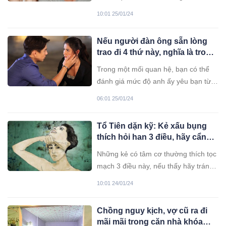
màn ảnh" Việt Anh sau bao năm gây
10:01 25/01/24
tò mò.
Nếu người đàn ông sẵn lòng
trao đi 4 thứ này, nghĩa là trong
lòng anh bạn là quan trọng
Trong một mối quan hệ, bạn có thể
nhất
đánh giá mức độ anh ấy yêu bạn từ
những chi tiết nhỏ.
06:01 25/01/24
Tổ Tiên dặn kỹ: Kẻ xấu bụng
thích hỏi han 3 điều, hãy cẩn
trọng khi giao tiếp
Những kẻ có tâm cơ thường thích tọc
mạch 3 điều này, nếu thấy hãy tránh
xa.
10:01 24/01/24
Chồng nguy kịch, vợ cũ ra đi
mãi mãi trong căn nhà khóa