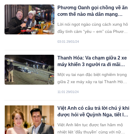
Phương Oanh gọi chồng về ăn
cơm thế nào mà dân mạng
nhận xét: “Có người vợ như
Lời nói ngọt ngào cùng cách xưng hô
vậy còn gì bằng nữa”?
đầy tình cảm “yêu – em” của Phương
Oanh khiến khiến cư dân mạng phải
03:01 29/01/24
dành nhiều lời khen cho sự khéo léo,
dịu dàng của cô.
Thanh Hóa: Va chạm giữa 2 xe
máy khiến 3 người ra đi mãi
mãi, 2 người bị thương
Một vụ tai nạn đặc biệt nghiêm trọng
giữa 2 xe máy xảy ra tại Thanh Hóa
hậu quả khiến 3 người chết tại chỗ, 2
11:01 29/01/24
người bị thương.
Việt Anh có câu trả lời chú ý khi
được hỏi về Quỳnh Nga, tiết lộ
con người thật của tình tin đồn
Việt Anh liên tục được fan hâm mộ
nhiệt liệt 'đẩy thuyền' cùng với nữ