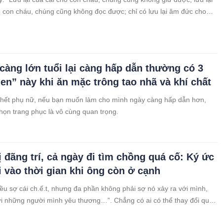
 con cháu, chúng cũng không đọc được; chỉ có lưu lại âm đức cho
ới là kho báu quý giá nhất cho chúng. Điều bạn cần làm trước tiên là
ồng
càng lớn tuổi lại càng hấp dẫn thường có 3
uen” này khi ăn mặc trông tao nhã và khí chất
 hết phụ nữ, nếu bạn muốn làm cho mình ngày càng hấp dẫn hơn,
chọn trang phục là vô cùng quan trọng.
ị đãng trí, cả ngày đi tìm chồng quá cố: Ký ức
i vào thời gian khi ông còn ở cạnh
ều sợ cái ch.ế.t, nhưng đa phần không phải sợ nó xảy ra với mình,
ới những người mình yêu thương…”. Chẳng có ai có thể thay đổi quy
 hóa. Vì vậy hãy trân trọng từng phút giây ở hiện tại để những phút