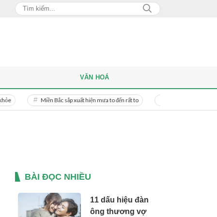
VĂN HOÁ
Miền Bắc sắp xuất hiện mưa to đến rất to
Danh tính người phụ nữ bị bạn 
BÀI ĐỌC NHIỀU
11 dấu hiệu đàn
ông thương vợ