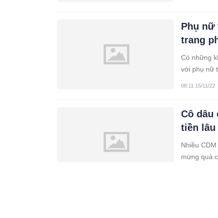
Phụ nữ 
trang p
Có những kh
với phụ nữ trung niên có làn da ngăm nên mặc những bộ trang phục sau để trở
nên thanh lị
08:11 15/11/22
Cô dâu 
tiền lâ
Nhiều CDM c
mừng quà cư
09:11 14/11/22
Sắp cơm
pha “ph