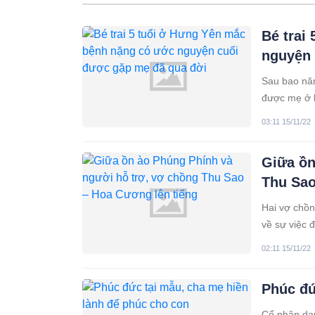
Bé trai
nguyện 
Sau bao nă
được mẹ ở b
lớn nhất vớ
03:11 15/11/22
không còn p
Giữa ồn
Thu Sao
Hai vợ chồn
về sự việc 
sống bình l
02:11 15/11/22
Phúc đứ
Cổ nhân dạy