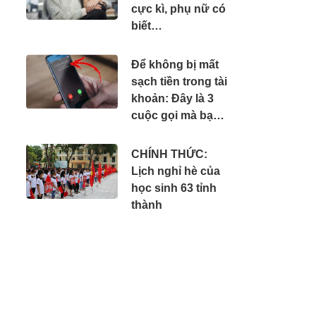
cực kì, phụ nữ có
biết…
Để không bị mất
sạch tiền trong tài
khoản: Đây là 3
cuộc gọi mà bạn
phải tắt máy ngay
lập tức
CHÍNH THỨC:
Lịch nghỉ hè của
học sinh 63 tỉnh
thành