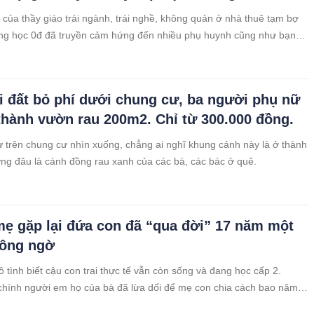
của thầy giáo trái ngành, trái nghề, không quản ở nhà thuê tạm bợ
ờng học 0đ đã truyền cảm hứng đến nhiều phụ huynh cũng như bạn
 nước. Chúc cho thầy Khánh có thật nhiều sức khỏe và thành công để
nghiệp trồng người này. Nếu có dịp ghé Dĩ An, Bình Dương, bạn nhớ
ầy nhé!
i đất bỏ phí dưới chung cư, ba người phụ nữ
 thành vườn rau 200m2. Chỉ từ 300.000 đồng.
 trên chung cư nhìn xuống, chẳng ai nghĩ khung cảnh này là ở thành
ng đâu là cánh đồng rau xanh của các bà, các bác ở quê.
ẹ gặp lại đứa con đã “qua đời” 17 năm một
hông ngờ
 tình biết cậu con trai thực tế vẫn còn sống và đang học cấp 2.
chính người em họ của bà đã lừa dối để mẹ con chia cách bao năm,
 người mẹ này là quá tin tưởng người khác.