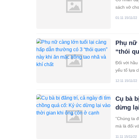
sách vở cho
con cháu, m
01:11 15/11/22
hãy gieo tr
Phụ nữ 
“thói q
Đối với hầu
yếu tố lựa 
12:11 15/11/22
Cụ bà b
dừng lạ
“Chúng ta đ
mà là đối v
luật của tạo
11:11 15/11/22