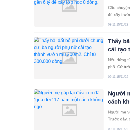
Câu chuyện 
để xây trư
trẻ trên cả
09:11 15/11/22
duy trì sự 
đến thăm th
Thấy bã
cải tạo
Nếu đứng từ
phố. Cứ tưở
09:11 15/11/22
Người m
cách k
Người mẹ vô
Trước đây, 
cái sai của
09:11 15/11/22