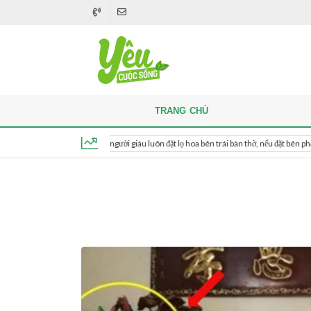
TRANG CHỦ
Khi thắp hương, người giàu luôn đặt lọ hoa bên trái bàn thờ, nếu đặt bên phải thì sao?
Thứ 5, ngày 6 tháng 8, 2026, 19:14:29