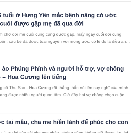
 5 tuổi ở Hưng Yên mắc bệnh nặng có ước
cuối được gặp mẹ đã qua đời
m chờ đợi mẹ cuối cùng cũng được gặp, mấy ngày cuối đời cũng
ên, cậu bé đã được toại nguyện với mong ước, có lẽ đó là điều an ủi
i cậu bé, mọi người cũng cảm thấy đỡ xót xa phần nào. Giờ đây con
hải chịu nhưng cơn đau đớn nữa...
 ào Phúng Phính và người hỗ trợ, vợ chồng
 – Hoa Cương lên tiếng
g cô Thu Sao - Hoa Cương rất thẳng thắn nói lên suy nghĩ của mình
đang được nhiều người quan tâm. Giờ đây hai vợ chồng chọn cuộc
ặng, không thích sự ồn ào như trước đây.
c tại mẫu, cha mẹ hiền lành để phúc cho con
: “Lưu lại của cải cho con cháu, chúng cũng không giữ được; lưu lại