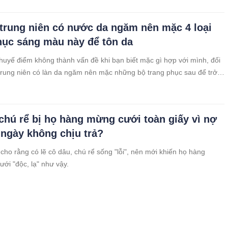
trung niên có nước da ngăm nên mặc 4 loại
hục sáng màu này để tôn da
uyế điểm không thành vấn đề khi bạn biết mặc gì hợp với mình, đối
ch, khí chất hơn.
chú rể bị họ hàng mừng cưới toàn giấy vì nợ
u ngày không chịu trả?
ho rằng có lẽ cô dâu, chú rể sống "lỗi", nên mới khiến họ hàng
ới "độc, lạ" như vậy.
 thiếu đũa, chồng hất tung mâm ra sân, và
ản đòn” của em khiến lão hóa đá