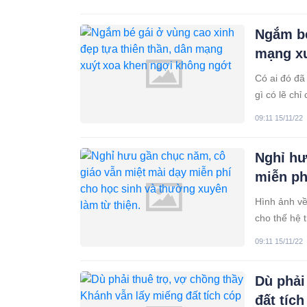
giây bên nh
Ngắm bé
mạng xu
Có ai đó đã 
gì có lẽ ch
là gì...
09:11 15/11/22
Nghỉ hư
miễn ph
Hình ảnh về
cho thế hệ t
09:11 15/11/22
Dù phải
đất tíc