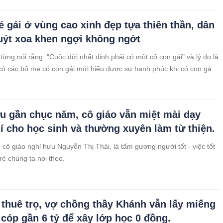
au đều trở nên vô giá và ý nghĩa nhé...
 gái ở vùng cao xinh đẹp tựa thiên thần, dân
ýt xoa khen ngợi không ngớt
từng nói rằng: "Cuộc đời nhất định phải có một cô con gái" và lý do là
ỉ có các bố mẹ có con gái mới hiểu được sự hạnh phúc khi có con gái
u gần chục năm, cô giáo vẫn miệt mài dạy
í cho học sinh và thường xuyên làm từ thiện.
 cô giáo nghỉ hưu Nguyễn Thị Thái, là tấm gương người tốt - việc tốt
rẻ chúng ta noi theo.
 thuê trọ, vợ chồng thầy Khánh vẫn lấy miếng
h cóp gần 6 tỷ để xây lớp học 0 đồng.