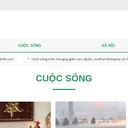
CUỘC SỐNG
XÃ HỘI
Cách uống nước mía giúp giảm cân cấp tốc, eo thon không hại sức khỏe
CUỘC SỐNG