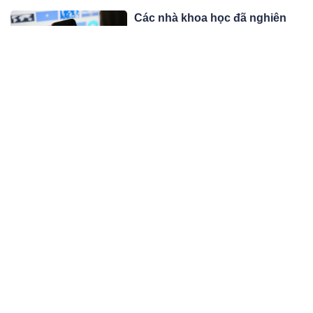
Các nhà khoa học đã nghiên
cứu: Thường xuyên đăng 3
điều này lên MXH chứng tỏ đó
Không chỉ những hành động trong
là người có EQ thấp
cuộc sống, việc bạn sử dụng mạng
xã hội như thế nào cũng thể hiện bạn
02:04 04/04/24
là người EQ cao hay thấp.
Họp lớp sau 10 năm ra trường:
Người từng đứng đầu còn toả
sáng? Người nghịch ngợm liệu
Cuộc đời tuy ngắn ngủi nhưng cũng
vẫn vô tư? Người ‘đội sổ’ đã
rất dài, buổi họp lớp đã giúp tôi nhìn
tiến bộ?
thấu nhân sinh. Bài viết là lời chia sẻ
01:04 04/04/24
của Dương Huy, được đăng tải trên
Toutiao (MXH Trung Quốc). Cách đây
Đã xác định được danh tính 11
vài ngày, tôi nhận được lời mời qua
công nhân thương vong trong
tin nhắn trên điện thoại di động từ lớp
vụ cháy nổ khí metan ở Quảng
Nhóm công nhân may mắn thoát nạn
Ninh
trong vụ cháy khí metan đang được