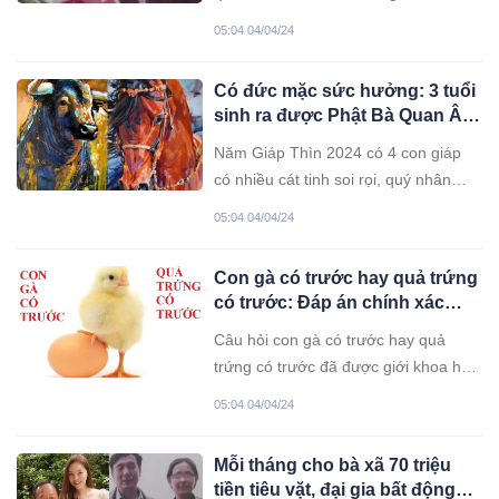
được hành động. Ông nói, đó là lần
05:04 04/04/24
đầu tiên và cũng là lần cuối cùng ông
đánh vợ.
Có đức mặc sức hưởng: 3 tuổi
sinh ra được Phật Bà Quan Âm
che chở, viên mãn đến già
Năm Giáp Thìn 2024 có 4 con giáp
có nhiều cát tinh soi rọi, quý nhân
dẫn đường, đã giàu lại càng giàu
05:04 04/04/24
Con gà có trước hay quả trứng
có trước: Đáp án chính xác
khiến bạn phải bất ngờ
Câu hỏi con gà có trước hay quả
trứng có trước đã được giới khoa học
có đáp án cuối cùng. Đó là gì hãy
05:04 04/04/24
cùng tìm hiểu nhé!
Mỗi tháng cho bà xã 70 triệu
tiền tiêu vặt, đại gia bất động