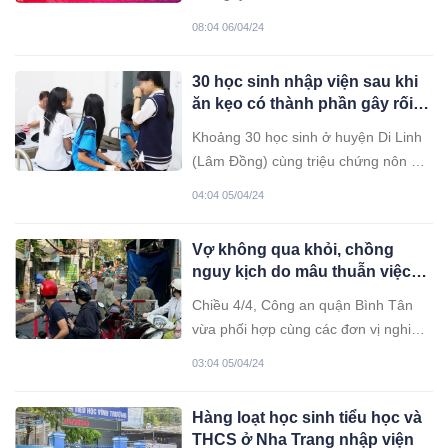
để người lao động được nghỉ 5 ngày
08:04 06/04/24
liên tiếp dịp lễ 30/4-1/5. Ngày 5/4, Bộ
Nội vụ gửi công văn nêu ý kiến về đề
30 học sinh nhập viện sau khi
xuất hoán đổi ngày làm việc dịp nghỉ
ăn kẹo có thành phần gây rối
lễ ngày Chiến thắng 30/4
loạn tâm thần
Khoảng 30 học sinh ở huyện Di Linh
(Lâm Đồng) cùng triệu chứng nôn ói,
đau bụng, đau đầu đã phải nhập viện
04:04 05/04/24
sau khi mua kẹo gần cổng trường để
ăn.
Vợ không qua khỏi, chồng
nguy kịch do mâu thuẫn việc
chó đi vệ sinh
Chiều 4/4, Công an quận Bình Tân
vừa phối hợp cùng các đơn vị nghiệp
vụ Công an TP.HCM tổ chức khám
03:04 05/04/24
nghiệm hiện trường, điều tra nguyên
nhân vụ án m.ạng làm một người ra
Hàng loạt học sinh tiểu học và
đi mãi mãi, một người nguy kịch.
THCS ở Nha Trang nhập viện