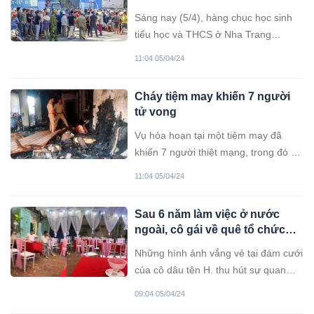
Sáng nay (5/4), hàng chục học sinh
tiểu học và THCS ở Nha Trang
(Khánh Hòa) có biểu mệt mỏi, nôn
11:04 05/04/24
ói… phải đưa vào bệnh viện thăm
khám, điều trị.
Cháy tiệm may khiến 7 người
tử vong
Vụ hỏa hoạn tại một tiệm may đã
khiến 7 người thiệt mạng, trong đó có
2 trẻ em.
11:04 05/04/24
Sau 6 năm làm việc ở nước
ngoài, cô gái về quê tổ chức
đám cưới nhưng chỉ có 3-4
Những hình ảnh vắng vẻ tại đám cưới
người bạn đến dự gây tranh
của cô dâu tên H. thu hút sự quan
cãi
tâm của nhiều người.
09:04 05/04/24