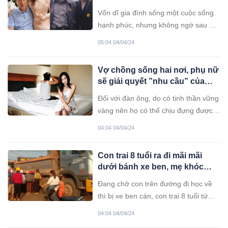
sản vẫn bị vợ bỏ vì lý do này
Vốn dĩ gia đình sống một cuộc sống
hạnh phúc, nhưng không ngờ sau 31
năm bên nhau, người vợ lại đệ đơn ly
05:04 04/04/24
hôn khi chồng đã 77 tuổi.
Vợ chồng sống hai nơi, phụ nữ
sẽ giải quyết ”nhu cầu” của
mình như nào? 3 người phụ
Đối với đàn ông, do có tinh thần vững
nữ tâm sự
vàng nên họ có thể chịu đựng được,
nhưng đối với phụ nữ mà nói, loại dày
04:04 04/04/24
vò này khó mà chịu đựng được. Cô
Hà, tận hưởng thời gian một mình Tôi
Con trai 8 tuổi ra đi mãi mãi
và chồng kết hôn đã được 4 năm.
dưới bánh xe ben, mẹ khóc
Mất năm nay chúng tôi
ngất
Đang chở con trên đường đi học về
thì bị xe ben cán, con trai 8 tuổi tử
vong tại chỗ, người mẹ đau đớn ôm
04:04 04/04/24
thi thể con khóc ngất.