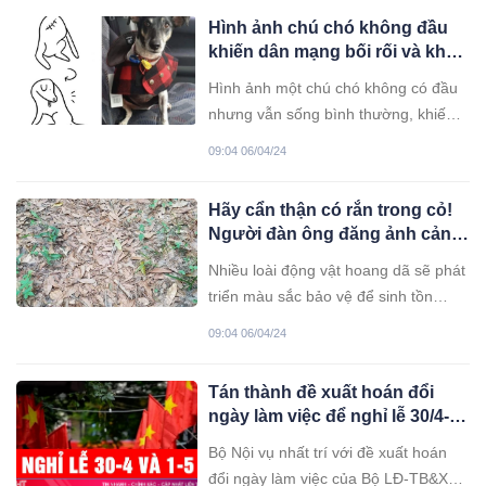
Hình ảnh chú chó không đầu
khiến dân mạng bối rối và khó
hiểu
Hình ảnh một chú chó không có đầu
nhưng vẫn sống bình thường, khiến
nhiều người khó hiểu và gây ra
09:04 06/04/24
những tranh cãi trong cộng đồng
mạng. Hình ảnh gây tranh cãi được
Hãy cẩn thận có rắn trong cỏ!
một người dùng có tên @Fatchine
Người đàn ông đăng ảnh cảnh
chia sẻ trên mạng xã hội Reddit và
báo
nhanh chóng “gây sốt”, sau đó được
Nhiều loài động vật hoang dã sẽ phát
triển màu sắc bảo vệ để sinh tồn
nhằm tránh bị tấn công hoặc tìm kiếm
09:04 06/04/24
thức ăn. Một cư dân mạng đã đăng
ảnh một trong những loài rắn độc
Tán thành đề xuất hoán đổi
nhất để cảnh báo mọi người rằng
ngày làm việc để nghỉ lễ 30/4-
rắn độc thường ẩn náu trong bụi cỏ.
1/5 liền 5 ngày
Tìm
Bộ Nội vụ nhất trí với đề xuất hoán
đổi ngày làm việc của Bộ LĐ-TB&XH