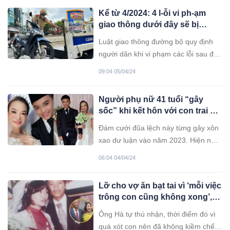
Kể từ 4/2024: 4 l-ỗi vi ph-ạm
giao thông dưới đây sẽ bị
CSGT tịch thu luôn xe máy, đó
Luật giao thông đường bộ quy định
là lỗi gì?
người dân khi vi phạm các lỗi sau đây
sẽ bị tịch thu phương tiện giao thông.
09:04 05/04/24
🎗 Đua xe mô tô, xe gắn máy, xe
máy điện trái phép (khoản 2 và điểm
Người phụ nữ 41 tuổi “gây
b khoản 4 Điều 34). 🎗 Điều khiển xe
sốc” khi kết hôn với con trai 16
thực hiện các hành vi
tuổi của bạn thân: Cái kết bất
Đám cưới đũa lệch này từng gây xôn
ngờ sau gần một năm
xao dư luận vào năm 2023. Hiện nay,
sau gần 1 năm kết hôn, cuộc sống
06:04 04/04/24
hiện tại của cặp đôi gây bất ngờ.
Năm 2023, người phụ nữ Indonesia
Lỡ cho vợ ăn bạt tai vì ‘mỗi việc
tên là Mariana, 41 tuổi kết hôn với
trông con cũng không xong’,
anh chàng Kevin 16 tuổi. Kevin là con
ông chú day dứt suốt 40 năm
trai
Ông Hà tự thú nhận, thời điểm đó vì
quá xót con nên đã không kiềm chế