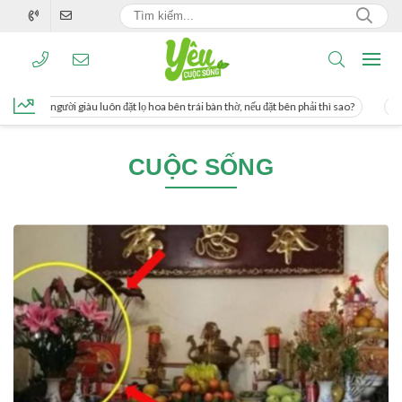
ơng, người giàu luôn đặt lọ hoa bên trái bàn thờ, nếu đặt bên phải thì sao?
Cách
CUỘC SỐNG