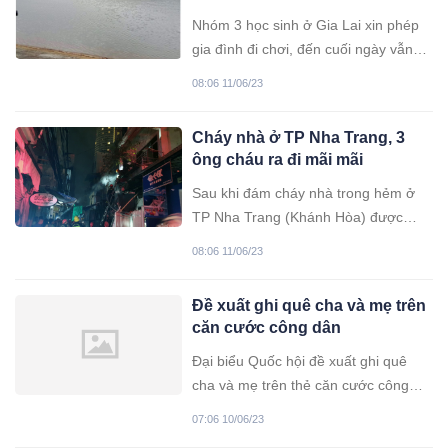
Nhóm 3 học sinh ở Gia Lai xin phép
gia đình đi chơi, đến cuối ngày vẫn
không thấy về nhà. Sau đó lực lượng
08:06 11/06/23
chức năng tìm thấy TT các em dưới
hồ nước.
Cháy nhà ở TP Nha Trang, 3
ông cháu ra đi mãi mãi
Sau khi đám cháy nhà trong hẻm ở
TP Nha Trang (Khánh Hòa) được
khống chế, cảnh sát phát hiện th...
08:06 11/06/23
thể 3 ông cháu bên trong.
Đề xuất ghi quê cha và mẹ trên
căn cước công dân
Đại biểu Quốc hội đề xuất ghi quê
cha và mẹ trên thẻ căn cước công
dân theo kinh nghiệm quốc tế vì đây
07:06 10/06/23
là hai nơi mang nhiều ý nghĩa với mỗi