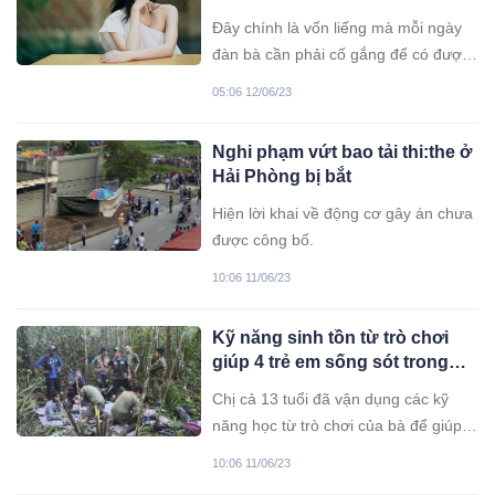
cũng đã viên mãn
Đây chính là vốn liếng mà mỗi ngày
đàn bà cần phải cố gắng để có được.
Hãy nhớ đừng để bản thân sống phụ
05:06 12/06/23
thuộc vào người đàn ông, chấp nhận
làm ''cây tầm gửi'' thì cả đời mất luôn
Nghi phạm vứt bao tải thi:the ở
tiếng nói phụ nữ ạ.
Hải Phòng bị bắt
Hiện lời khai về động cơ gây án chưa
được công bố.
10:06 11/06/23
Kỹ năng sinh tồn từ trò chơi
giúp 4 trẻ em sống sót trong
rừng Amazon
Chị cả 13 tuổi đã vận dụng các kỹ
năng học từ trò chơi của bà để giúp
các em sống sót trong rừng Amazon,
10:06 11/06/23
chờ lực lượng cứu hộ.