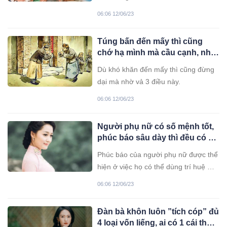
hướng dẫn về giáo dục giới tính để
06:06 12/06/23
trẻ con có thể phân biệt sự khác nhau
giữa nam giới và nữ giới, hay quyền
Túng bấn đến mấy thì cũng
riêng tư, cá nhân của mỗi người.
chớ hạ mình mà cầu cạnh, nhờ
vả 3 kiểu người này
Dù khó khăn đến mấy thì cũng đừng
dại mà nhờ vả 3 điều này.
06:06 12/06/23
Người phụ nữ có số mệnh tốt,
phúc báo sâu dày thì đều có 4
cái rất rộng
Phúc báo của người phụ nữ được thể
hiện ở việc họ có thể dùng trí huệ mà
bình tĩnh đối mặt với những thử thách
06:06 12/06/23
của cuộc đời này.
Đàn bà khôn luôn ”tích cóp” đủ
4 loại vốn liếng, ai có 1 cái thôi