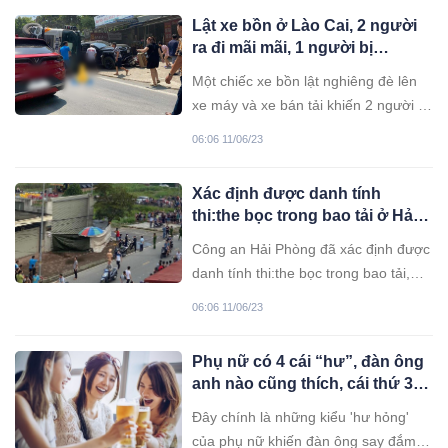
Lật xe bồn ở Lào Cai, 2 người
ra đi mãi mãi, 1 người bị
thương nặng
Một chiếc xe bồn lật nghiêng đè lên
xe máy và xe bán tải khiến 2 người ra
đi mãi mãi trong vụ tai nạn.
06:06 11/06/23
Xác định được danh tính
thi:the bọc trong bao tải ở Hải
Phòng
Công an Hải Phòng đã xác định được
danh tính thi:the bọc trong bao tải,
nằm trên vỉa hè phường Đa Phúc,
06:06 11/06/23
quận Dương Kinh chiều qua là chị N,
đã ly hôn chồng, có 2 con.
Phụ nữ có 4 cái “hư”, đàn ông
anh nào cũng thích, cái thứ 3
hiếm thấy
Đây chính là những kiểu 'hư hỏng'
của phụ nữ khiến đàn ông say đắm,