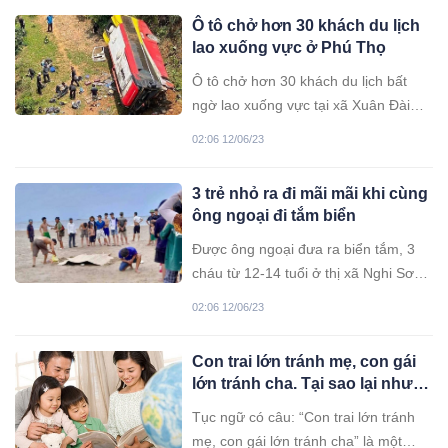
Ô tô chở hơn 30 khách du lịch
lao xuống vực ở Phú Thọ
Ô tô chở hơn 30 khách du lịch bất
ngờ lao xuống vực tại xã Xuân Đài
(Tân Sơn, Phú Thọ). Vụ tai nạn khiến
02:06 12/06/23
hai hành khách bị gãy chân.
3 trẻ nhỏ ra đi mãi mãi khi cùng
ông ngoại đi tắm biển
Được ông ngoại đưa ra biển tắm, 3
cháu từ 12-14 tuổi ở thị xã Nghi Sơn
(Thanh Hóa) không may bị nước biển
02:06 12/06/23
cuốn trôi ra đi mãi mãi thương tâm.
Con trai lớn tránh mẹ, con gái
lớn tránh cha. Tại sao lại như
vậy?
Tục ngữ có câu: “Con trai lớn tránh
mẹ, con gái lớn tránh cha” là một