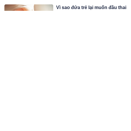
người.
Vì sao đứa trẻ lại muốn đầu thai
vào nhà bạn! Dù có con hay
không bạn cũng nên đọc
Cha mẹ và con cái gặp được nhau,
tất cả đều do duyên nghiệp từ kiếp
trước mà thành.
07:06 10/06/23
Tuối tứ tuần, im lặng là khôn
ngoan, 3 điều nhất định nên
nhẫn nhịn để cuộc đời yên ổn
Đời người có 3 điều phải im lặng mới
phúc phận nhiều.
07:06 10/06/23
Cổ nhân dạy: ‘Chọn vợ không
chọn gái ngẩng đầu, lấy chồng
không lấy trai cúi mặt’, là sao?
“Chọn vợ không chọn gái ngẩng đầu,
lấy chồng không lấy trai cúi mặt” cho