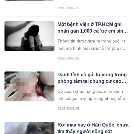
năng của tỉnh Bắc Kạn vẫn chưa tìm
09:05 30/05/25
thấy tung tích nạn nhân rơi xuống “hố
tử thần” ở huyện Na Rì. Tuy nhiên,
Một bệnh viện ở TP.HCM ghi
lực lượng tìm kiếm phải tạm dừng
nhận gần 1.000 ca ‘trẻ em sinh
phương án hút nước tại "hố tử thần"
ra trẻ em’
để tìm kiếm nạn nhân.
Thông tin được đưa ra trong buổi ra
mắt mô hình một cửa hỗ trợ phụ nữ,
trẻ em và người bị b-l-ưc, x-h-ai tại
09:05 30/05/25
TP.HCM ngày 28/5.
Danh tính cô gái tu:vong trong
phòng tắm tại chung cư cao
cấp ở Hà Nội
Cơ quan chức năng xác định danh
tính cô gái tu:vong trong phòng tắm
là chị Hoàng T.N. (SN 1994) và đang
08:05 30/05/25
điều tra, làm rõ nguyên nhân vụ việc.
Rơi máy bay ở Hàn Quốc, chưa
tìm thấy người sống sót