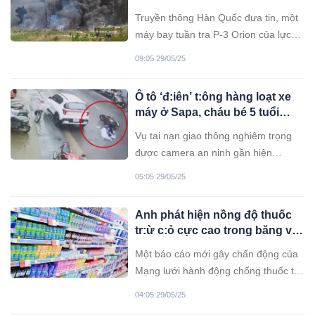
Truyền thông Hàn Quốc đưa tin, một
máy bay tuần tra P-3 Orion của lực
lượng hải quân nước này đã rơi
09:05 29/05/25
xuống vùng núi gần cảng quân sự ở
thành phố Pohang và gặp nạn.
Ô tô ‘đ:iên’ t:ông hàng loạt xe
máy ở Sapa, cháu bé 5 tuổi
tu:vong thương tâm
Vụ tai nạn giao thông nghiêm trọng
được camera an ninh gần hiện
trường ghi lại cho thấy, vào khoảng 7
05:05 29/05/25
giờ 30 phút ngày 29/5, chiếc xe ô tô
con màu trắng di chuyển với tốc độ
Anh phát hiện nồng độ thuốc
khá cao trên trên quốc lộ 4D, thị xã
tr:ừ c:ỏ cực cao trong băng vệ
Sapa, tỉnh Lào Cai.
sinh
Một báo cáo mới gây chấn động của
Mạng lưới hành động chống thuốc trừ
sâu Anh cho biết băng vệ sinh tại
04:05 29/05/25
nước này đang chứa nồng độ thuốc