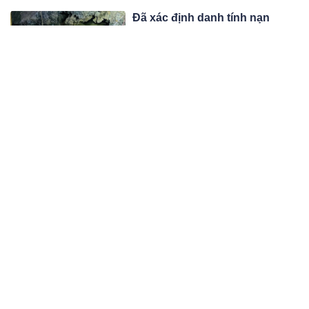
cao, bất ngờ lao xuống hố sụt trên
Đã xác định danh tính nạn
quốc lộ 3B.
nhân lọt “hố t:ử thần” tại Bắc
Kạn
Sau 1 ngày huy động lực lượng cùng
các trang thiết bị tìm kiếm, nhưng đến
sáng 28/5, lực lượng cứu hộ vẫn
03:05 28/05/25
chưa tìm thấy người đi xe máy lao
xuống hố tử thần trên quốc lộ 3B
Lời khai của đối tượng tẩm
đoạn qua xã Kim Lư, huyện Na Rì,
xăng đ: ốt 4 nhà dân ở Bắc
tỉnh Bắc Kạn trong đêm 26/5.
Giang
Chỉ sau 43 giờ gây án, Nguyễn Văn
Thụ, nghi phạm phóng hỏa khiến
nhiều căn nhà bị thiêu rụi tại tổ dân
02:05 28/05/25
phố My Điền 2 (Bắc Giang) đã bị lực
lượng chức năng bắt giữ khi đang lẩn
Hoàn cảnh éo le của người con
trốn trong rừng.
quấn thi:the mẹ vào chăn bỏ
ngoài đường ở TP.HCM
Căn nhà bà T. nằm trong con hẻm
rộng chừng 2m, xe máy chạy ngược