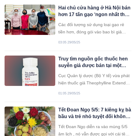
trừ cỏ glyphosate, một chất bị nghi
Hai chủ cửa hàng ở Hà Nội bán
ngờ gây UT, cao gấp 40 lần giới hạn
hơn 17 tấn gạo ‘ngon nhất thế
cho phép.
giới’ giả mạo
Các đối tượng sử dụng loại gạo rẻ
tiền hơn, đóng gói vào bao bì giả
nhãn hiệu Gạo ST25 bán ra thị
03:05 29/05/25
trường gần 17,3 tấn, thu lời hàng
trăm triệu đồng.
Truy tìm nguồn gốc thuốc hen
suyễn giả được bán tại một
nhà thuốc ở Hà Nội
Cục Quản lý dược (Bộ Y tế) vừa phát
hiện thuốc giả Theophylline Extended
Release Tablets 200mg (Theophylin
01:05 29/05/25
200mg) - một loại thuốc điều trị hen
suyễn không đạt chỉ tiêu theo định
Tết Đoan Ngọ 5/5: 7 kiêng kỵ bà
lượng ghi trên nhãn.
bầu và trẻ nhỏ tuyệt đối không
phạm phải kẻo rước vận xui,
Tết Đoan Ngọ diễn ra vào mùng 5/5
điều số 4 ông bà nhắc kỹ
âm lịch , nó vẫn được gọi với cái tên