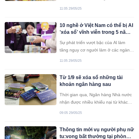
là Tết Đoan Dương. Đoan ngọ là bắt
11:05 29/05/25
đầu giữa chiều dài (Đoan: mở đầu,
Ngọ: giữa chiều) còn dương là mặt
10 nghề ở Việt Nam có thể bị AI
trời, là khí dương, Đoan dương có
‘xóa sổ’ vĩnh viễn trong 5 năm
nghĩa là bắt đầu lúc dương dương
tới, ngành đầu tiên gây bất ngờ
mạnh.
Sự phát triển vượt bậc của Al làm
rất nhiều người đăng ký thi
tăng nguy cơ người làm ở các ngành
năm nay
nghề sau rơi vào cảnh thất nghiệp,
11:05 29/05/25
khó kiếm việc làm mới
Từ 1/9 sẽ xóa sổ những tài
khoản ngân hàng sau
Thời gian qua, Ngân hàng Nhà nước
nhận được nhiều khiếu nại từ khách
hàng về việc chuyển nhầm tiền qua
09:05 29/05/25
bí danh dẫn tới bị lừa đảo, mất tiền.
Trong thông tư mới sẽ không cho
Thông tin mới vụ người phụ nữ
phép sử dụng tài khoản bí danh,
tu:vong bất thường tại phòng