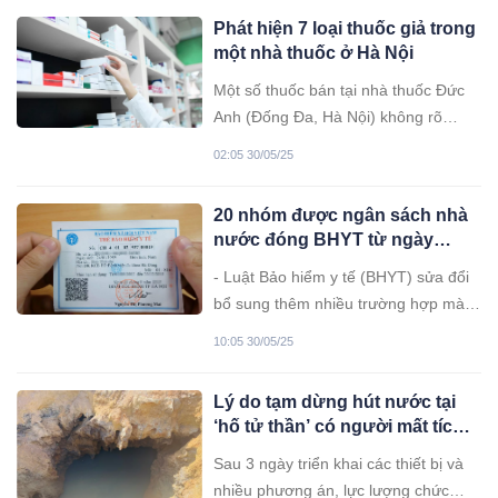
Phát hiện 7 loại thuốc giả trong
một nhà thuốc ở Hà Nội
Một số thuốc bán tại nhà thuốc Đức
Anh (Đống Đa, Hà Nội) không rõ
nguồn gốc, không giấy tờ, có thuốc
02:05 30/05/25
điều trị tiểu đường kém chất lượng,
hoạt chất không đạt chuẩn.
20 nhóm được ngân sách nhà
nước đóng BHYT từ ngày
1/7/2025
- Luật Bảo hiểm y tế (BHYT) sửa đổi
bổ sung thêm nhiều trường hợp mà
người tham gia BHYT được ngân
10:05 30/05/25
sách nhà nước hỗ trợ tiền đóng bảo
hiểm.
Lý do tạm dừng hút nước tại
‘hố tử thần’ có người mất tích ở
tỉnh Bắc Kạn
Sau 3 ngày triển khai các thiết bị và
nhiều phương án, lực lượng chức