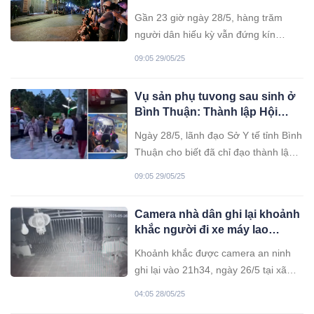
nickname mà bắt buộc tài khoản
khám tư ở Thanh Hóa
nhận tiền phải là số tài khoản cụ thể.
Gần 23 giờ ngày 28/5, hàng trăm
người dân hiếu kỳ vẫn đứng kín
đường Lê Thánh Tông, phường Đông
09:05 29/05/25
Vệ (TP Thanh Hóa) để theo dõi vụ
việc người phụ nữ tử vong tại phòng
Vụ sản phụ tuvong sau sinh ở
khám tư.
Bình Thuận: Thành lập Hội
đồng chuyên môn xác định
Ngày 28/5, lãnh đạo Sở Y tế tỉnh Bình
nguyên nhân
Thuận cho biết đã chỉ đạo thành lập
đoàn thẩm tra liên quan đến ca
09:05 29/05/25
tu:vong của sản phụ sinh mổ tại Bệnh
viện đa khoa khu vực La Gi.
Camera nhà dân ghi lại khoảnh
khắc người đi xe máy lao
xuống ‘hố t: ử thần’ sâu 10m
Khoảnh khắc được camera an ninh
ghi lại vào 21h34, ngày 26/5 tại xã
Kim Lư (Na Rì, Bắc Kạn) cho thấy
04:05 28/05/25
người điều khiển xe máy với tốc độ