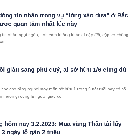
òng tin nhắn trong vụ “lòng xào dưa” ở Bắc
ược quan tâm nhất lúc này
tin nhắn ngọt ngào, tình cảm không khác gì cặp đôi, cặp vợ chồng
hau.
uồi giàu sang phú quý, ai sở hữu 1/6 cũng đủ
học cho rằng người may mắn sở hữu 1 trong 6 nốt ruồi này có số
ớm muộn gì cũng là người giàu có.
g hôm nay 3.2.2023: Mua vàng Thần tài lấy
 3 ngày lỗ gần 2 triệu