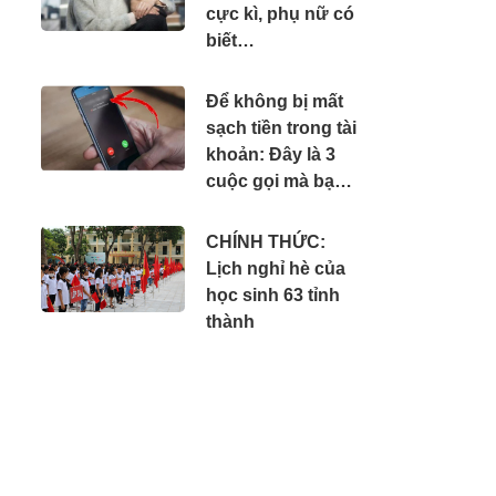
cực kì, phụ nữ có
biết…
Để không bị mất
sạch tiền trong tài
khoản: Đây là 3
cuộc gọi mà bạn
phải tắt máy ngay
lập tức
CHÍNH THỨC:
Lịch nghỉ hè của
học sinh 63 tỉnh
thành