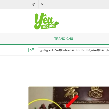
TRANG CHỦ
Khi thắp hương, người giàu luôn đặt lọ hoa bên trái bàn thờ, nếu đặt bên phải thì sao?
Thứ 6, ngày 7 tháng 8, 2026, 00:31:33