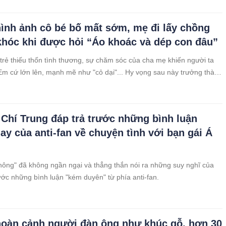
hình ảnh cô bé bố mất sớm, mẹ đi lấy chồng
khóc khi được hỏi “Áo khoác và dép con đâu”
rẻ thiếu thốn tình thương, sự chăm sóc của cha mẹ khiến người ta
 Em cứ lớn lên, mạnh mẽ như "cỏ dại"... Hy vọng sau này trưởng thành
t cuộc sống thật tốt.
 Chí Trung đáp trả trước những bình luận
ay của anti-fan về chuyện tình với bạn gái Á
hông" đã không ngần ngại và thẳng thắn nói ra những suy nghĩ của
ước những bình luận "kém duyên" từ phía anti-fan.
hoàn cảnh người đàn ông như khúc gỗ, hơn 30