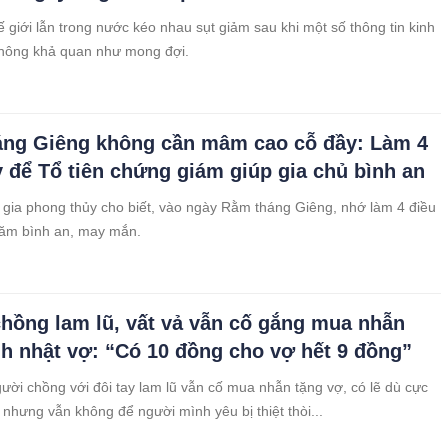
ế giới lẫn trong nước kéo nhau sụt giảm sau khi một số thông tin kinh
không khả quan như mong đợi.
ng Giêng không cần mâm cao cỗ đầy: Làm 4
y để Tổ tiên chứng giám giúp gia chủ bình an
gia phong thủy cho biết, vào ngày Rằm tháng Giêng, nhớ làm 4 điều
năm bình an, may mắn.
hồng lam lũ, vất vả vẫn cố gắng mua nhẫn
nh nhật vợ: “Có 10 đồng cho vợ hết 9 đồng”
ười chồng với đôi tay lam lũ vẫn cố mua nhẫn tặng vợ, có lẽ dù cực
 nhưng vẫn không để người mình yêu bị thiệt thòi...