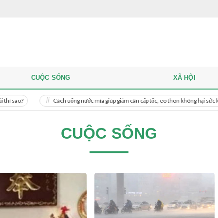
CUỘC SỐNG
XÃ HỘI
Cách uống nước mía giúp giảm cân cấp tốc, eo thon không hại sức khỏe
CUỘC SỐNG