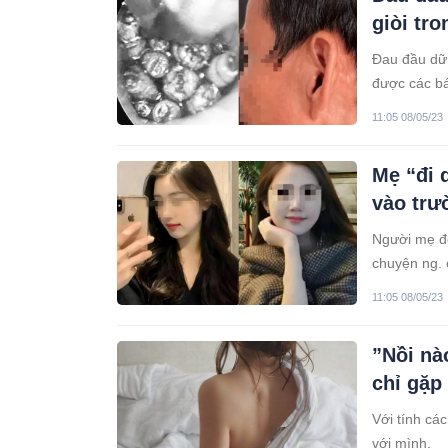
giòi tro
Đau đầu dữ 
được các bá
11:05 08/05/23
Mẹ “đi 
vào trư
Người mẹ đế
chuyện ng. 
11:05 08/05/23
”Nồi nà
chỉ gặp
Với tính cá
với mình.