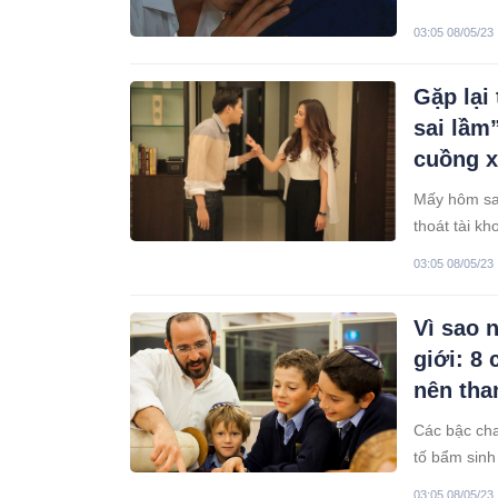
03:05 08/05/23
Gặp lại
sai lầm
cuồng xi
Mấy hôm sau
thoát tài 
người trước
03:05 08/05/23
Vì sao 
giới: 8
nên tha
Các bậc cha
tố bẩm sinh
thông minh
03:05 08/05/23