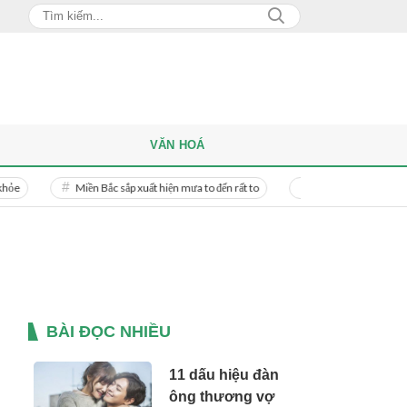
VĂN HOÁ
Miền Bắc sắp xuất hiện mưa to đến rất to
Danh tính người phụ nữ bị bạn tr
BÀI ĐỌC NHIỀU
11 dấu hiệu đàn
ông thương vợ