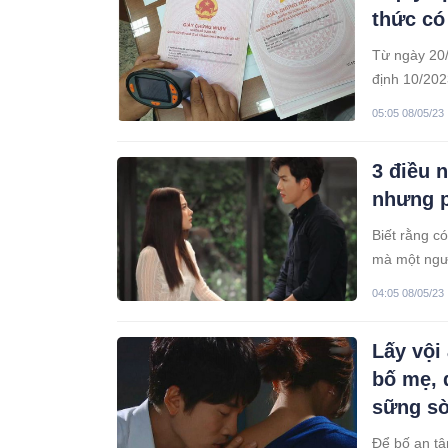
thức có
Từ ngày 20/
định 10/202
05:05 08/05/23
3 điều n
nhưng p
Biết rằng c
mà một ngư
04:05 08/05/23
Lấy vội
bố mẹ, 
sững s
Để bố an tâ