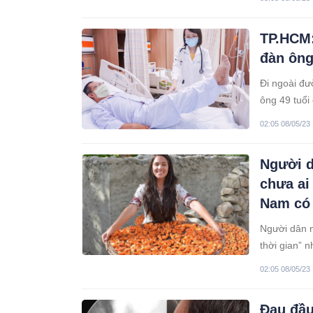
TP.HCM:
đàn ông 
Đi ngoài đư
ông 49 tuổi 
02:05 08/05/23
Người d
chưa ai
Nam có
Người dân n
thời gian” 
02:05 08/05/23
Đau đầu