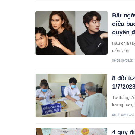
Bất ngờ
điều bạ
quyền đ
Hậu chia ta
diễn viên.
09:05 09/05/23
8 đối t
1/7/2023
Từ tháng 7/
lương hưu, 
08:05 09/05/23
4 quy đ