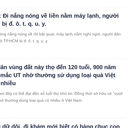
 Đi nắng nóng về liền nằm máy lạnh, người
bị đ. ô. t. q. u. y.
ờng nắng nóng về rồi bật quạt, máy lạnh nằm nghỉ ngơi, người đàn
ở TP.HCM bị đ. ô. t. q. u. y.
ân vùng đất này thọ đến 120 tuổi, 900 năm
 mắc UT nhờ thường sử dụng loại quả Việt
 nhiều
ơi đây có thể đạt đến số tuổi thọ khó tin. Đồng thời sở hữu vẻ “vượt
nhờ thường dùng loại quả có nhiều ở Việt Nam.
 dữ dội, đi khám mới biết có hàng chục con