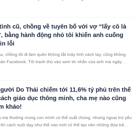
 tình cũ, chồng về tuyên bố với vợ “lấy cô là
”, bằng hành động nhỏ tôi khiến anh cuống
n lỗi
, chồng tôi đi làm quên không tắt máy tính xách tay, cũng không
khoản Facebook. Tôi tranh thủ vào xem tin nhắn của anh mà ngây
 những gì chồng “thả thính” tình xưa.
người Do Thái chiếm tới 11,6% tỷ phú trên thế
 cách giáo dục thông minh, cha mẹ nào cũng
m khảo!
 mẹ thường mong con mình có thể xuất chúng, nhưng ngoại trừ yếu
 thì cách nuôi dạy như thế nào mới có thể tạo nên những đứa trẻ
?