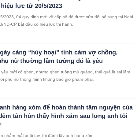
 hiệu lực từ 20/5/2023
5/2023, 04 quy định mới về cấp sổ đỏ được sửa đổi bổ sung tại Nghị
3/NĐ-CP bắt đầu có hiệu lực thi hành.
gày càng “hủy hoại” tình cảm vợ chồng,
hụ nữ thường lầm tưởng đó là yêu
ó yêu mới có ghen, nhưng ghen tuông mù quáng, thái quá là sai lầm
ời phụ nữ thông minh không bao giờ phạm phải.
 anh hàng xóm để hoàn thành tâm nguyện của
đêm tân hôn thấy hình xăm sau lưng anh tôi
ờ
m nhắm mắt xuôi tay, tôi đành lấy anh hàng xóm.