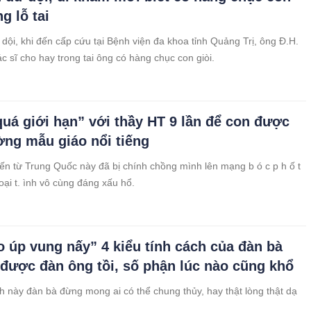
ng lỗ tai
dội, khi đến cấp cứu tại Bệnh viện đa khoa tỉnh Quảng Trị, ông Đ.H.
c sĩ cho hay trong tai ông có hàng chục con giòi.
quá giới hạn” với thầy HT 9 lần để con được
ờng mẫu giáo nổi tiếng
n từ Trung Quốc này đã bị chính chồng mình lên mạng b ó c p h ố t
oại t. ình vô cùng đáng xấu hổ.
o úp vung nấy” 4 kiểu tính cách của đàn bà
 được đàn ông tồi, số phận lúc nào cũng khổ
ch này đàn bà đừng mong ai có thể chung thủy, hay thật lòng thật dạ