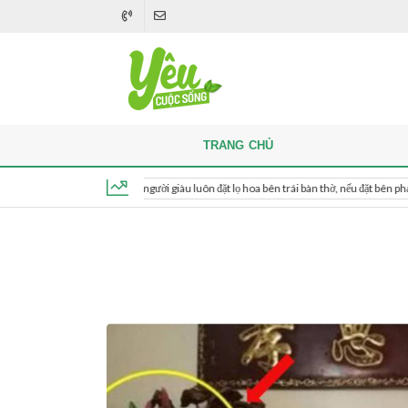
TRANG CHỦ
Khi thắp hương, người giàu luôn đặt lọ hoa bên trái bàn thờ, nếu đặt bên phải thì sao?
Thứ 7, ngày 8 tháng 8, 2026, 04:57:10