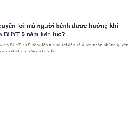
uyền lợi mà người bệnh được hưởng khi
a BHYT 5 năm liên tục?
m gia BHYT đủ 5 năm liên tục người dân sẽ được nhận những quyền
ng dưới đây, ai cũng nên biết.
àm 3 việc cứ tưởng ‘tạo phúc’ nhưng đang
hiệp, chuốc lấy hoạ vào người
ời khác là một đức tính tốt đẹp giữa con người với con người. Lan
t không chỉ giúp người khác tốt hơn mà còn tăng cường sức khoẻ và
ủa người cho đi.
 có 5 đặc điểm này chắc chắn là người chồng