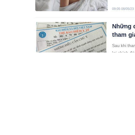
09:05 08/05/23
Những q
tham gi
Sau khi tha
lợi chính đá
09:05 08/05/23
Người l
gieo ng
Giúp đỡ ngư
toả lòng tố
hạnh phúc c
09:05 08/05/23
Đàn ông