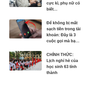
cực kì, phụ nữ có
biết…
Để không bị mất
sạch tiền trong tài
khoản: Đây là 3
cuộc gọi mà bạn
phải tắt máy ngay
lập tức
CHÍNH THỨC:
Lịch nghỉ hè của
học sinh 63 tỉnh
thành