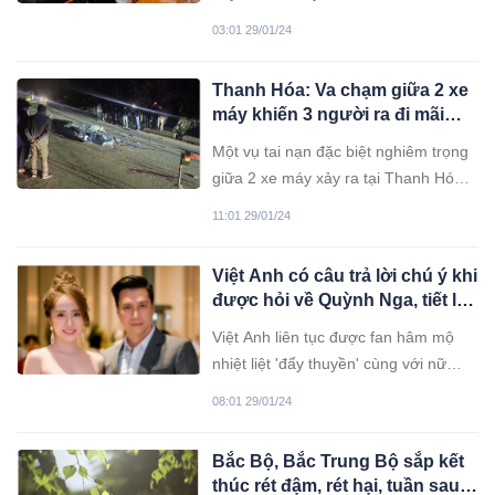
Oanh khiến khiến cư dân mạng phải
03:01 29/01/24
dành nhiều lời khen cho sự khéo léo,
dịu dàng của cô.
Thanh Hóa: Va chạm giữa 2 xe
máy khiến 3 người ra đi mãi
mãi, 2 người bị thương
Một vụ tai nạn đặc biệt nghiêm trọng
giữa 2 xe máy xảy ra tại Thanh Hóa
hậu quả khiến 3 người chết tại chỗ, 2
11:01 29/01/24
người bị thương.
Việt Anh có câu trả lời chú ý khi
được hỏi về Quỳnh Nga, tiết lộ
con người thật của tình tin đồn
Việt Anh liên tục được fan hâm mộ
nhiệt liệt 'đẩy thuyền' cùng với nữ
diễn viên Quỳnh Nga bởi sự đẹp đôi
08:01 29/01/24
và kết hợp ăn ý trong phim ảnh.
Bắc Bộ, Bắc Trung Bộ sắp kết
thúc rét đậm, rét hại, tuần sau