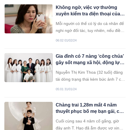
Không ngờ, việc vợ thường
xuyên kiểm tra điện thoại của
chồng lại gây đổ vỡ hôn nhân
Mỗi người có thể có lý do cá nhân để
nghi ngờ đối tác, tuy nhiên, nếu điều
này là sự thật, thì việc đánh giá lại
06:02 01/02/24
chất lượng của mối quan hệ là quan
trọng.
Gia đình có 7 nàng ‘công chúa’
gây sốt mạng xã hội, động lực
để nhiều người không còn lăn
Nguyễn Thị Kim Thoa (32 tuổi) đăng
tăn khi chưa có ‘đủ nếp đủ tẻ’
tải dòng trạng thái kèm bức ảnh 7 chị
em chụp cùng bố mẹ trong trang
05:01 31/01/24
phục áo dài lên mạng xã hội. Bức ảnh
cả gia đình Thoa cười rạng rỡ khiến
Chàng trai 1,28m mất 4 năm
nhiều cư dân mạng thích thú, sôi nổi
thuyết phục bố mẹ bạn gái, chi
bình luận.
hơn 6 tỷ cùng xe sang để cưới
Cuối cùng sau 4 năm cố gắng, giờ
vợ đẹp về nhà
đây anh T. Hạo đã ẵm được vợ xinh