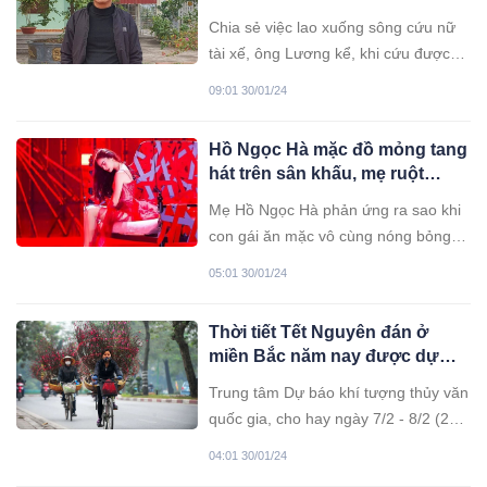
người tôi thấy ấm lòng’
Chia sẻ việc lao xuống sông cứu nữ
tài xế, ông Lương kể, khi cứu được
nạn nhân lên bờ ông cảm thấy rét run
09:01 30/01/24
người nhưng trong lòng thấy ấm áp.
Hồ Ngọc Hà mặc đồ mỏng tang
hát trên sân khấu, mẹ ruột
tuyên bố đúng một chữ
Mẹ Hồ Ngọc Hà phản ứng ra sao khi
con gái ăn mặc vô cùng nóng bỏng
trên sân khấu?
05:01 30/01/24
Thời tiết Tết Nguyên đán ở
miền Bắc năm nay được dự
báo sẽ có mưa phùn, trời rét
Trung tâm Dự báo khí tượng thủy văn
quốc gia, cho hay ngày 7/2 - 8/2 (28 -
29 tháng chạp) miền Bắc sẽ đón một
04:01 30/01/24
đợt không khí lạnh nên dịp Tết sẽ