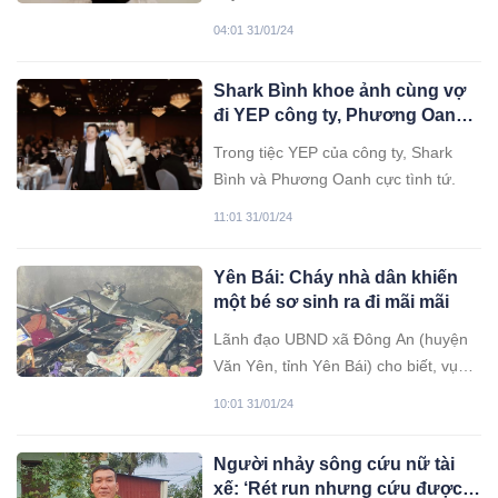
về nhà.
04:01 31/01/24
Shark Bình khoe ảnh cùng vợ
đi YEP công ty, Phương Oanh
chuẩn dáng phu nhân tổng tài!
Trong tiệc YEP của công ty, Shark
Bình và Phương Oanh cực tình tứ.
11:01 31/01/24
Yên Bái: Cháy nhà dân khiến
một bé sơ sinh ra đi mãi mãi
Lãnh đạo UBND xã Đông An (huyện
Văn Yên, tỉnh Yên Bái) cho biết, vụ
việc kể trên xảy ra vào khoảng 17h30
10:01 31/01/24
ngày 29/1, khiến một bé sơ sinh
không qua khỏi.
Người nhảy sông cứu nữ tài
xế: ‘Rét run nhưng cứu được