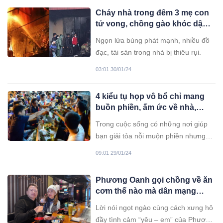
lạnh.
Cháy nhà trong đêm 3 mẹ con
tử vong, chồng gào khóc dập
lửa nhưng bất thành
Ngọn lửa bùng phát mạnh, nhiều đồ
đạc, tài sản trong nhà bị thiêu rụi.
03:01 30/01/24
4 kiểu tụ họp vô bổ chỉ mang
buồn phiền, ấm ức về nhà,
người thông minh sẽ chẳng
Trong cuộc sống có những nơi giúp
bao giờ đến
bạn giải tỏa nỗi muộn phiền nhưng
cũng có những cuộc gặp nếu cố gắng
09:01 29/01/24
tham gia sẽ chỉ khiến bạn nhận thêm
phiền não.
Phương Oanh gọi chồng về ăn
cơm thế nào mà dân mạng
nhận xét: “Có người vợ như
Lời nói ngọt ngào cùng cách xưng hô
vậy còn gì bằng nữa”?
đầy tình cảm “yêu – em” của Phương