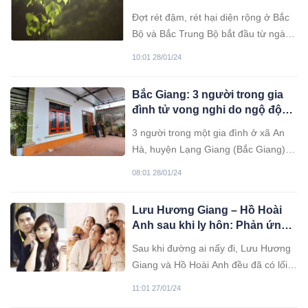
nhiều ngày nắng ấm
Đợt rét đậm, rét hại diện rộng ở Bắc
Bộ và Bắc Trung Bộ bắt đầu từ ngày
22/1 và dự báo sẽ tiếp diễn đến hết
10:01 28/01/24
đêm 29/1.
Bắc Giang: 3 người trong gia
đình tử vong nghi do ngộ độc
khí than
3 người trong một gia đình ở xã An
Hà, huyện Lạng Giang (Bắc Giang) tử
vong nghi do ngạt khí khi sưởi ấm
08:01 28/01/24
bằng than hoa.
Lưu Hương Giang – Hồ Hoài
Anh sau khi ly hôn: Phản ứng
trái ngược, thay đổi cách xưng
Sau khi đường ai nấy đi, Lưu Hương
hô
Giang và Hồ Hoài Anh đều đã có lối
đi riêng. Tuy nhiên, họ lại có phản
11:01 27/01/24
ứng trái ngược thế này.