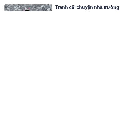
Tranh cãi chuyện nhà trường
cho trẻ nghỉ học ở nhà vì lạnh,
phụ huynh lại dẫn con đi ‘săn’
Những ngày gần đây, mức nhiệt tại
tuyết
nhiều nơi vùng cao hạ xuống dưới 0
độ C. Trên đỉnh Mẫu Sơn (Lạng Sơn),
01:01 27/01/24
nhiệt độ chỉ còn -2,5 độ C, nhưng
hơn 3.000 lượt du khách vẫn vượt gió
Người đàn ông tất bật chở đào
rét tới xem băng giá.
thuê, tông vào cột điện ra đi
mãi mãi
Người đàn ông vẫn thường đi xe máy
từ nhà đến TP Hải Dương để đánh
gốc đào thuê. Hôm nay trên đường đi
01:01 27/01/24
làm thì gặp nạn.
Trong tình yêu, một chiếc ô
không che chở 3 người, người
không quan trọng sẽ bị ướt
Cuộc sống này sẽ đưa bạn đi từ bất
ngờ này đến phũ phàng khác. Cho dù