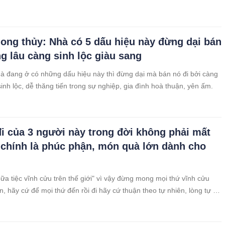
ong thủy: Nhà có 5 dấu hiệu này đừng dại bán
ng lâu càng sinh lộc giàu sang
à đang ở có những dấu hiệu này thì đừng dại mà bán nó đi bởi càng
inh lộc, dễ thăng tiến trong sự nghiệp, gia đình hoà thuận, yên ấm.
đi của 3 người này trong đời không phải mất
chính là phúc phận, món quà lớn dành cho
ữa tiệc vĩnh cửu trên thế giới" vì vậy đừng mong mọi thứ vĩnh cửu
n, hãy cứ để mọi thứ đến rồi đi hãy cứ thuận theo tự nhiên, lòng tự tại
..