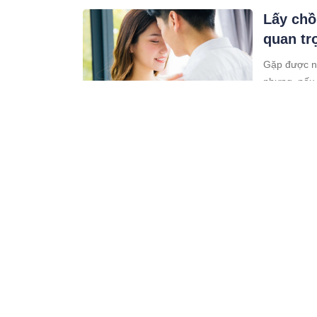
Lấy chồ
quan tr
Gặp được ng
nhưng, nếu 
Bởi quan trọ
02:02 13/02/23
Phụ nữ 
rộ, hôn
Sự độc lập, 
lịch tạo ra 
02:02 13/02/23
Tuần mớ
chân trá