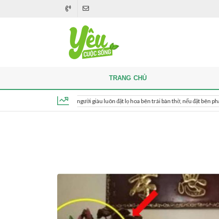
TRANG CHỦ
Khi thắp hương, người giàu luôn đặt lọ hoa bên trái bàn thờ, nếu đặt bên phải thì sao?
Thứ 7, ngày 8 tháng 8, 2026, 00:57:27