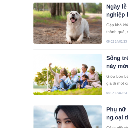
Ngày lễ
nghiệp 
Gặp khó khă
thành quả, 
08:02 14/02/23
Sống tr
này mới
Giữa bộn bề
già đi một 
một cách tr
04:02 13/02/23
Phụ nữ 
ng.oại t
Cách giữ ch