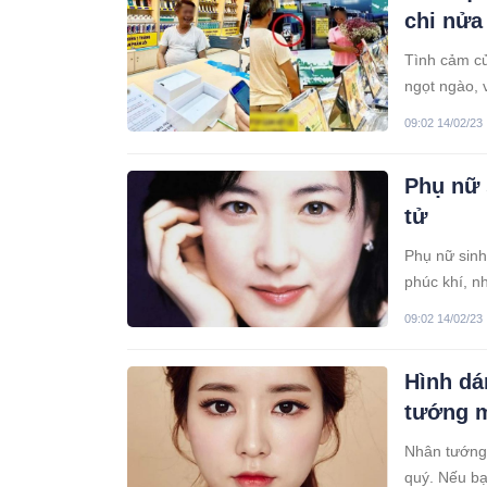
chi nửa
Tình cảm củ
ngọt ngào, 
09:02 14/02/23
Phụ nữ 
tử
Phụ nữ sinh
phúc khí, n
09:02 14/02/23
Hình dá
tướng m
Nhân tướng 
quý. Nếu bạ