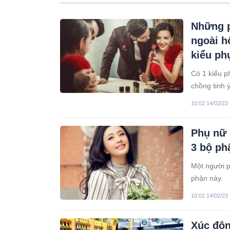
Những p
ngoài h
kiểu ph
Có 1 kiểu p
chồng tinh ý
10:02 14/02/23
Phụ nữ 
3 bộ ph
Một người p
phận này.
10:02 14/02/23
Xúc độn