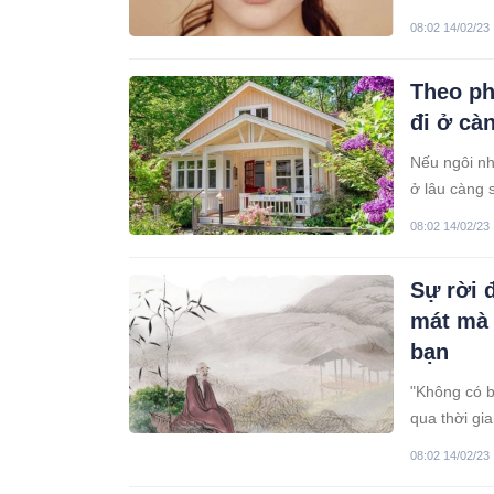
bạn.
08:02 14/02/23
Theo ph
đi ở cà
Nếu ngôi nh
ở lâu càng s
08:02 14/02/23
Sự rời 
mát mà 
bạn
"Không có b
qua thời gia
và an nhiên.
08:02 14/02/23