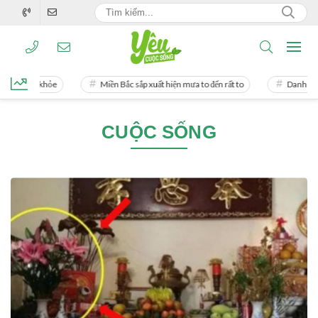
i sức khỏe
Miền Bắc sắp xuất hiện mưa to đến rất to
Danh tính ngườ
CUỘC SỐNG