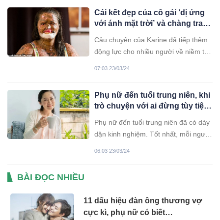
đám cưới đặc biệt đã được tổ chức
Cái kết đẹp của cô gái ‘dị ứng
trong phòng bệnh Khoa Hồi sức tích
với ánh mặt trời’ và chàng trai
cực – Chống độc, Bệnh viện Đa khoa
quen qua mạng
tỉnh Lạng
Câu chuyện của Karine đã tiếp thêm
động lực cho nhiều người về niềm tin
vào cuộc sống và tình yêu. Karine de
07:03 23/03/24
Souza đã dành cả cuộc đời để che
phủ làn da bằng kem chống nắng
Phụ nữ đến tuổi trung niên, khi
SPF100 ngay cả khi ở trong nhà, do
trò chuyện với ai đừng tùy tiện
tình trạng da hiếm gặp của mình. Cô
nói ra 3 chuyện này
gái
Phụ nữ đến tuổi trung niên đã có dày
dặn kinh nghiệm. Tốt nhất, mỗi người
nên cẩn trọng trong lời nói và hành
06:03 23/03/24
động của mình.
BÀI ĐỌC NHIỀU
11 dấu hiệu đàn ông thương vợ
cực kì, phụ nữ có biết…