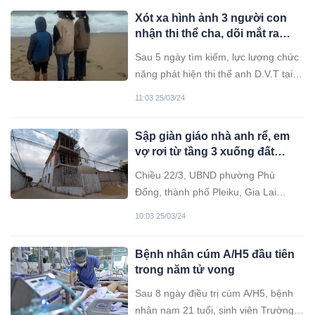
Xót xa hình ảnh 3 người con
nhận thi thể cha, dõi mắt ra
biển tìm mẹ đang mất tích
Sau 5 ngày tìm kiếm, lực lượng chức
năng phát hiện thi thể anh D.V.T tại
vùng biển cách bờ gần 7 hải lý, còn
11:03 25/03/24
người vợ vẫn đang mất tích.
Sập giàn giáo nhà anh rể, em
vợ rơi từ tầng 3 xuống đất
không qua khỏi
Chiều 22/3, UBND phường Phù
Đổng, thành phố Pleiku, Gia Lai
thông tin cơ quan chức năng đang
10:03 25/03/24
làm rõ nguyên nhân vụ sập giàn giáo
khiến 1 người tử vong, 1 người bị
Bệnh nhân cúm A/H5 đầu tiên
thương nặng, xảy ra trên địa bàn.
trong năm tử vong
Sau 8 ngày điều trị cúm A/H5, bệnh
nhân nam 21 tuổi, sinh viên Trường