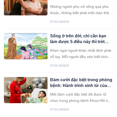
được chồng yêu chiều, bạn có
Những người phụ nữ sống quá phụ
trong số đó không?
thuộc, không biết phát triển bản thân
thường không được chồng tôn trọng,
07:03 24/03/24
yêu chiều.
Sống ở trên đời, chỉ cần bạn
làm được 5 điều này thì trời
xanh để phúc để phần cho
Khen ngợi người khác nhất định phải
vỗ tay. Mỗi người đều nên biết khích
lệ người khác. Khi bạn khích lệ người
07:03 24/03/24
khác sẽ mang lại được sức mạnh hết
sức to lớn.
Đám cưới đặc biệt trong phòng
bệnh: Hành trình sinh tử của
chú rể
Một đám cưới đặc biệt đã được tổ
chức trong phòng bệnh Khoa Hồi sức
tích cực – Chống độc, Bệnh viện Đa
07:03 24/03/24
khoa tỉnh Lạng Sơn. Ngày 22/3, một