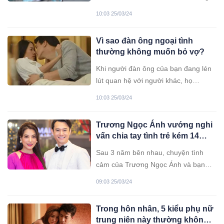
Đại học Nha Trang, chuyển nặng, tử
10:03 25/03/24
vong.
Vì sao đàn ông ngoại tình
thường không muốn bỏ vợ?
Khi người đàn ông của bạn đang lén
lút quan hệ với người khác, họ
thường có suy nghĩ gì về vợ và người
10:03 25/03/24
tình?
Trương Ngọc Ánh vướng nghi
vấn chia tay tình trẻ kém 14
tuổi, không còn sánh đôi sau
Sau 3 năm bên nhau, chuyện tình
khi bị “réo tên” vì nợ nần
cảm của Trương Ngọc Ánh và bạn
trai là diễn viên Anh Dũng đang được
09:03 25/03/24
nhiều người quan tâm vì vướng nghi
vấn rạn nứt.
Trong hôn nhân, 5 kiểu phụ nữ
trung niên này thường không