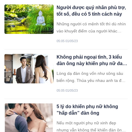
Người được quý nhân phù trợ,
tốt số, đều có 5 tính cách này
Những người có mệnh tốt thì dù nhìn
vào khuyết điểm của người khác
nhưng họ luôn giữ được lòng trắc ẩn,
05:05 01/05/23
những người này có tình yêu lớn với
vạn vật.
Không phải ngoại tình, 3 kiểu
đàn ông này khiến phụ nữ đau
thấu tận tâm can
Lòng dạ đàn ông vốn như sông sâu
biển rộng. Thủa yêu nhau anh ta đã
thế non hẹn biển. Nhưng khi đã có
05:05 01/05/23
được rồi, liền lập tức trở mặt, khiến
phụ nữ chết lặng trong bẽ bàng.
5 lý do khiến phụ nữ không
”hấp dẫn” đàn ông
Nếu một người phụ nữ xinh đẹp
nhưng vẫn không thể khiến đàn ông