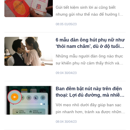
Gửi tiết kiệm sinh lời ai cũng biết
nhưng gửi như thế nào để hưởng lãi
suât cao và không chiu thiệt thòi thì
08:05 01/05/23
hãy lưu ý những vấn đề sau.
6 mẫu đàn ông hút phụ nữ như
‘thỏi nam châm’, dù ở độ tuổi
nào cũng có người si mê
Những mẫu người đàn ông nào thực
sự khiến phụ nữ cảm thấy thích và
mê mẩn?
09:04 30/04/23
Ban đêm bật nút này trên điện
thoại: Lợi đủ đường, mà nhiều
người không biết
Với mẹo nhỏ dưới đây giúp bạn sạc
pin nhanh hơn, tránh xa được những
tổn hại về sức khỏe, ai cũng nên làm
08:04 30/04/23
theo.