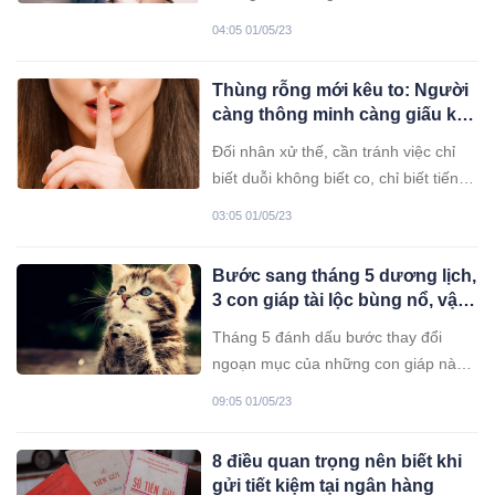
say mê chứng tỏ bạn đang mắc
04:05 01/05/23
những lỗi này.
Thùng rỗng mới kêu to: Người
càng thông minh càng giấu kĩ 3
điều này cho riêng mình
Đối nhân xử thế, cần tránh việc chỉ
biết duỗi không biết co, chỉ biết tiến
không biết lùi, chỉ biết thể hiện chút
03:05 01/05/23
khôn vặt của mình mà không biết
“nhược ngu”, chỉ biết bộc lộ tài năng
Bước sang tháng 5 dương lịch,
mà không biết có lúc cần giấu tài.
3 con giáp tài lộc bùng nổ, vận
may không cản nổi
Tháng 5 đánh dấu bước thay đổi
ngoạn mục của những con giáp này.
May mắn liên tiếp giúp họ kiếm tiền
09:05 01/05/23
dễ dàng hơn nhiều.
8 điều quan trọng nên biết khi
gửi tiết kiệm tại ngân hàng