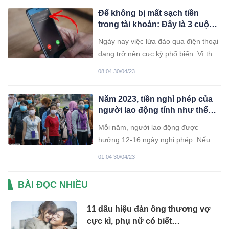
Để không bị mất sạch tiền
trong tài khoản: Đây là 3 cuộc
gọi mà bạn phải tắt máy ngay
Ngày nay việc lừa đảo qua điện thoại
lập tức
đang trở nên cực kỳ phổ biến. Vì thế
nếu nhận được những cuộc gọi này
08:04 30/04/23
bạn phải dập máy ngay.
Năm 2023, tiền nghỉ phép của
người lao động tính như thế
nào?
Mỗi năm, người lao động được
hưởng 12-16 ngày nghỉ phép. Nếu
không sử dụng hết ngày nghỉ phép
01:04 30/04/23
hằng năm, người lao động không
được thanh toán bằng tiền cho những
BÀI ĐỌC NHIỀU
ngày phép chưa sử dụng.
11 dấu hiệu đàn ông thương vợ
cực kì, phụ nữ có biết…