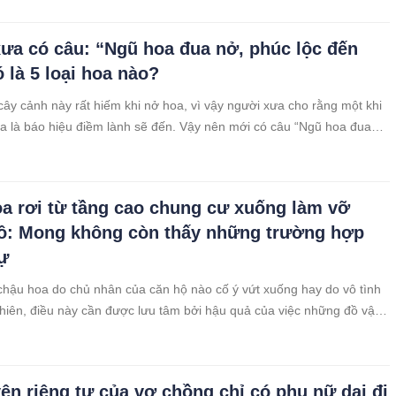
ưa có câu: “Ngũ hoa đua nở, phúc lộc đến
 là 5 loại hoa nào?
cây cảnh này rất hiếm khi nở hoa, vì vậy người xưa cho rằng một khi
a là báo hiệu điềm lành sẽ đến. Vậy nên mới có câu “Ngũ hoa đua
c đến nhà”.
a rơi từ tầng cao chung cư xuống làm vỡ
tô: Mong không còn thấy những trường hợp
ự
chậu hoa do chủ nhân của căn hộ nào cố ý vứt xuống hay do vô tình
 nhiên, điều này cần được lưu tâm bởi hậu quả của việc những đồ vật
rên cao chung cư xuống vô cùng nguy hiểm.
ện riêng tư của vợ chồng chỉ có phụ nữ dại đi