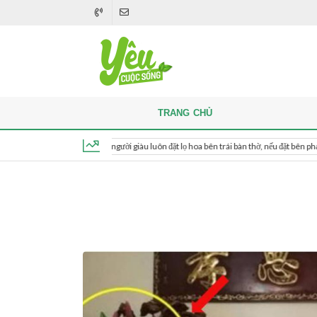
TRANG CHỦ
Khi thắp hương, người giàu luôn đặt lọ hoa bên trái bàn thờ, nếu đặt bên phải thì sao?
Thứ 5, ngày 6 tháng 8, 2026, 13:18:37