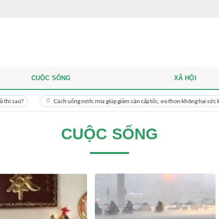
CUỘC SỐNG
XÃ HỘI
Cách uống nước mía giúp giảm cân cấp tốc, eo thon không hại sức khỏe
CUỘC SỐNG