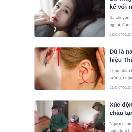
kể với 
Ba chuyện r
ngoài, đàn 
02:02 07/02/23
Dù là n
hiệu Th
Theo nhân t
tướng, cuộ
02:02 07/02/23
Xúc độn
chào tạ
Người cháu 
chào tạm bi