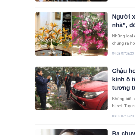
Người x
nhà”, đó
Những loại 
chúng ra ho
nở, phúc lộ
04:02 07/02/23
Chậu ho
kính ô 
tương t
Không biết 
bị rơi. Tuy
bị rơi từ t
03:02 07/02/23
Ba chuy