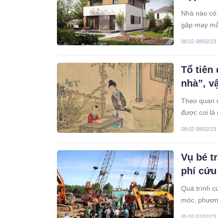
Nhà nào có 
gặp may mắn
08:02 08/02/23
Tổ tiên
nhà”, vậ
Theo quan n
được coi là
08:02 08/02/23
Vụ bé tr
phí cứu
Quá trình c
móc, phương
hết chi phí 
05:02 07/02/23