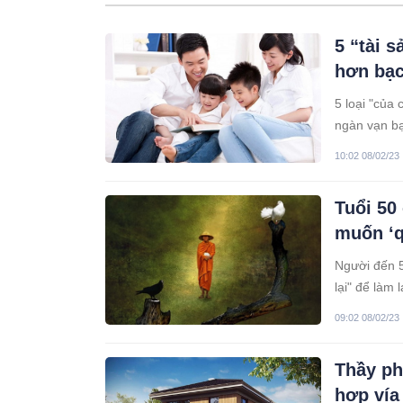
5 “tài 
hơn bạc
5 loại "của
ngàn vạn b
10:02 08/02/23
Tuổi 50
muốn ‘q
Người đến 5
lại" để làm l
09:02 08/02/23
Thầy ph
hợp vía