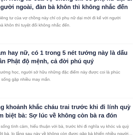
người ngoài, đàn bà khôn thì không nhắc đến
iêng tư của vợ chồng này chỉ có phụ nữ dại mới đi kể với người
bà khôn thì tuyệt đối không nhắc đến.
am hay nữ, có 1 trong 5 nét tướng này là dấu
ần Phật độ mệnh, cả đời phú quý
ướng học, người sở hữu những đặc điểm này được coi là phúc
c sống gặp nhiều may mắn.
g khoảnh khắc cháu trai trước khi đi lính quỳ
m biệt bà: Sợ lúc về không còn bà ra đón
sống tình cảm, hiếu thuận với bà, trước khi đi nghĩa vụ khóc và quỳ
ệt bà, lo lắng sau này về không còn được gặp bà khiến nhiều người