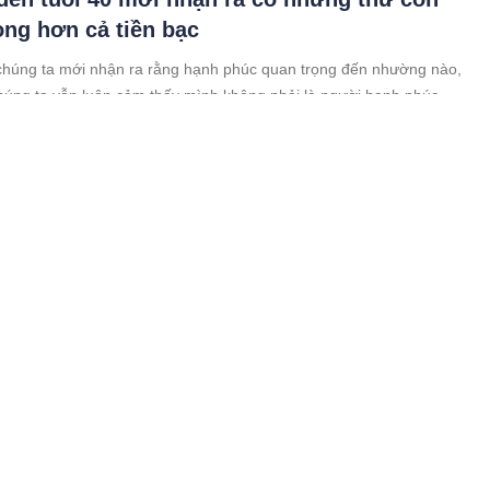
ọng hơn cả tiền bạc
 chúng ta mới nhận ra rằng hạnh phúc quan trọng đến nhường nào,
húng ta vẫn luôn cảm thấy mình không phải là người hạnh phúc.
có 4 kiểu nốt ruồi ở n.g.ực này vận khí cực
u sang ngút trời
ng loạt các nốt ruồi trên cơ thể, nốt ruồi ở n.g.ực được xem là những
y mắn, đem lại nhiều điều tốt đẹp, thịnh vượng.
ng cầu hôn cô dâu nhưng bị phớt lờ vì đòi
ền sính lễ: Chú rể quá tức giận nên bỏ đi
 cô dâu khiến nhiều người cảm thấy bức xúc và thương cho chú rể...
 tiền mà cô dâu lại nhất quyết đánh đổi cuộc hôn nhân này?