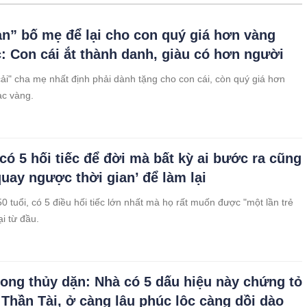
sản” bố mẹ để lại cho con quý giá hơn vàng
: Con cái ắt thành danh, giàu có hơn người
 cải" cha mẹ nhất định phải dành tặng cho con cái, còn quý giá hơn
ạc vàng.
 có 5 hối tiếc để đời mà bất kỳ ai bước ra cũng
uay ngược thời gian’ để làm lại
0 tuổi, có 5 điều hối tiếc lớn nhất mà họ rất muốn được "một lần trẻ
ại từ đầu.
ong thủy dặn: Nhà có 5 dấu hiệu này chứng tỏ
 Thần Tài, ở càng lâu phúc lộc càng dồi dào