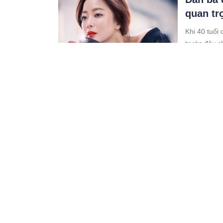
quan tr
Khi 40 tuổi
trước đây c
10:02 07/02/23
Đàn bà 
tốt, già
Trong số hà
nốt ruồi ma
09:02 07/02/23
Quỳ xuố
thêm ti
Thái độ của
Không lẽ vì