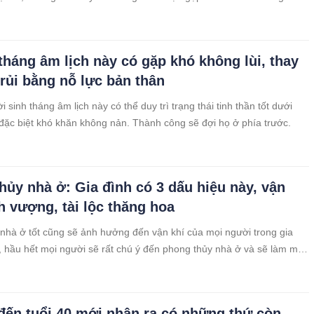
 tháng âm lịch này có gặp khó không lùi, thay
 rủi bằng nỗ lực bản thân
sinh tháng âm lịch này có thể duy trì trạng thái tinh thần tốt dưới
 đặc biệt khó khăn không nản. Thành công sẽ đợi họ ở phía trước.
hủy nhà ở: Gia đình có 3 dấu hiệu này, vận
nh vượng, tài lộc thăng hoa
nhà ở tốt cũng sẽ ảnh hưởng đến vận khí của mọi người trong gia
y, hầu hết mọi người sẽ rất chú ý đến phong thủy nhà ở và sẽ làm một
cầu may và tránh vận rủi.
đến tuổi 40 mới nhận ra có những thứ còn