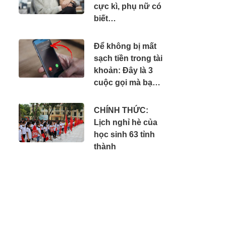
cực kì, phụ nữ có
biết…
Để không bị mất
sạch tiền trong tài
khoản: Đây là 3
cuộc gọi mà bạn
phải tắt máy ngay
lập tức
CHÍNH THỨC:
Lịch nghỉ hè của
học sinh 63 tỉnh
thành