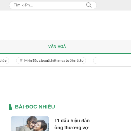
VĂN HOÁ
Miền Bắc sắp xuất hiện mưa to đến rất to
Danh tính người phụ nữ bị bạn tr
BÀI ĐỌC NHIỀU
11 dấu hiệu đàn
ông thương vợ