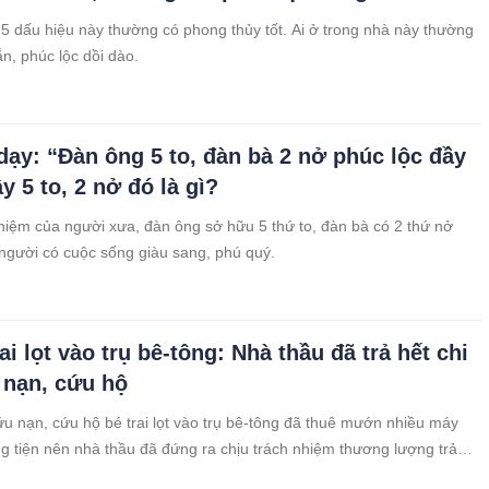
5 dấu hiệu này thường có phong thủy tốt. Ai ở trong nhà này thường
, phúc lộc dồi dào.
 dạy: “Đàn ông 5 to, đàn bà 2 nở phúc lộc đầy
y 5 to, 2 nở đó là gì?
iệm của người xưa, đàn ông sở hữu 5 thứ to, đàn bà có 2 thứ nở
 người có cuộc sống giàu sang, phú quý.
ai lọt vào trụ bê-tông: Nhà thầu đã trả hết chi
 nạn, cứu hộ
ứu nạn, cứu hộ bé trai lọt vào trụ bê-tông đã thuê mướn nhiều máy
 tiện nên nhà thầu đã đứng ra chịu trách nhiệm thương lượng trả
đó.