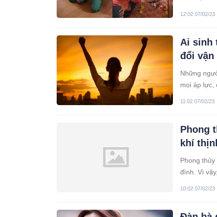
xúc động.
12:02 07/02/23
Ai sinh
đổi vận
Những người 
mọi áp lực,
11:02 07/02/23
Phong t
khí thị
Phong thủy 
đình. Vì vậ
số việc để 
10:02 07/02/23
Đàn bà 