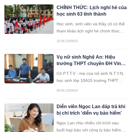
nhiều bệnh tật, thậm chí nguy hiểm
CHÍNH THỨC: Lịch nghỉ hè của
tính mạng.
học sinh 63 tỉnh thành
Học sinh, sinh viên và thầy cô có thể
tham khảo lịch nghỉ hè chính thức
của năm học 2022 - 2023 ngay dưới
10:04 22/04/23
đây.
Vụ nữ sinh Nghệ An: Hiệu
trưởng THPT chuyên ĐH Vinh
đến thắp hương, “ngàn vạn lần
Cô P.T.T.V - mẹ của nữ sinh N.T.Y.N,
xin lỗi”
học sinh lớp 10A15 trường THPT
chuyên Đại học Vinh cho biết, gia
09:04 22/04/23
đình đã hoàn tất các thủ tục mai táng
cho con gái theo phong tục địa
Diễn viên Ngọc Lan đáp trả khi
phương. Đến nay cô V. cũng như mọi
bị chỉ trích ‘diễn vụ bảo hiểm’
người trong gia đình vẫn chưa thể tin
con gái lại đột ngột ra đi như vậy.
Ngọc Lan chịu nhiều chỉ trích sau
buổi họp báo với công ty bảo hiểm.