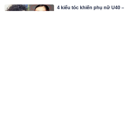
4 kiểu tóc khiến phụ nữ U40 –
U50 già hơn chục tuổi, đi cùng
bạn bè mà ngỡ chị em
Không quá chú trọng đến việc "hack
tuổi", nhưng chị em tuổi trung niên
cũng đừng bao giờ kết thân cùng
10:04 21/04/23
những kiểu tóc "cộng thêm chục tuổi"
này.
Thuyền chở 7 người trên sông
Lô bị lật, 1 người mất, 2 người
mất tích
Đến cuối ngày 20/4, vẫn còn 2 nạn
nhân mất tích trong vụ lật thuyền trên
sông Lô đoạn qua huyện Vị Xuyên,
10:04 21/04/23
Hà Giang.
Đề xuất tiền lương tính đóng
bảo hiểm xã hội bằng 70% thu
nhập
Góp ý dự luật Bảo hiểm xã hội sửa
đổi, nhiều cơ quan đề xuất tiền lương