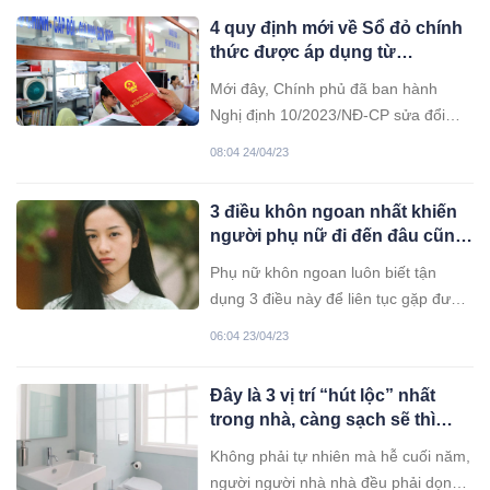
4 quy định mới về Sổ đỏ chính
thức được áp dụng từ
20/5/2023
Mới đây, Chính phủ đã ban hành
Nghị định 10/2023/NĐ-CP sửa đổi
loạt Nghị định hướng dẫn Luật Đất
08:04 24/04/23
đai với nhiều nội dung đáng chú ý,
trong đó là 4 quy định mới về Sổ đỏ
3 điều khôn ngoan nhất khiến
chính thức được áp dụng từ
người phụ nữ đi đến đâu cũng
20/5/2023.
gặp quý nhân bảo hộ, giúp đỡ
Phụ nữ khôn ngoan luôn biết tận
dụng 3 điều này để liên tục gặp được
quý nhân. Cuộc sống nhờ vậy hạnh
06:04 23/04/23
phúc, yên bình.
Đây là 3 vị trí “hút lộc” nhất
trong nhà, càng sạch sẽ thì
rước tài vận càng nhiều,
Không phải tự nhiên mà hễ cuối năm,
nhưng cái số 2 rất hay bị bỏ
người người nhà nhà đều phải dọn