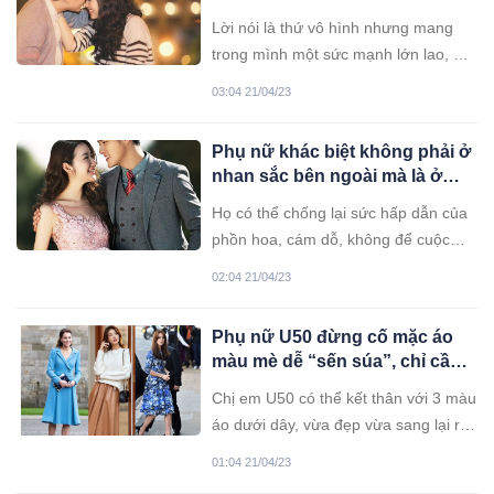
đàn ông. Vì sao thế?
Lời nói là thứ vô hình nhưng mang
trong mình một sức mạnh lớn lao, nó
tác động đến chúng ta theo nhiều
03:04 21/04/23
cách khác nhau, thậm chí là vượt xa
những gì mà chúng ta có thể tưởng
Phụ nữ khác biệt không phải ở
tượng được.
nhan sắc bên ngoài mà là ở
những ”hương vị” này
Họ có thể chống lại sức hấp dẫn của
phồn hoa, cám dỗ, không để cuộc
sống như bèo dạt mây trôi.
02:04 21/04/23
Phụ nữ U50 đừng cố mặc áo
màu mè dễ “sến súa”, chỉ cần
ba màu này, vừa đẹp, vừa sang
Chị em U50 có thể kết thân với 3 màu
áo dưới dây, vừa đẹp vừa sang lại rất
dễ ứng dụng, chị em có thể tận dụng
01:04 21/04/23
được nhiều lần.