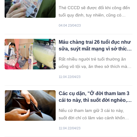
thời hạn
Thẻ CCCD sẽ được đổi khi công đến
tuổi quy định, tuy nhiên, cũng có
những trường hợp CCCD có giá trị vô
04:04 23/04/23
thời hạn.
Máu chàng trai 26 tuổi đục như
sữa, suýt mất mạng vì sở thích
ăn uống không hiếm gặp ở
Rất nhiều người trẻ tuổi thường ăn
người trẻ tuổi
uống vô tội vạ, ăn theo sở thích mà
chưa đánh giá đúng những hệ lụy
11:04 22/04/23
của nó. Bởi vì ngoài gây tăng cân,
béo phì thì nó còn có thể gây nhiều
Các cụ dặn, “Ở đời tham lam 3
bệnh tật, thậm chí nguy hiểm tính
cái to này, thì suốt đời nghèo,
mạng. Rất nhiều người trẻ tuổi
con cháu lâm vào cảnh khó
thường ăn uống vô tội vạ, ăn theo sở
Nếu cứ tham lam giữ 3 cái to này,
thành tài”
thích mà chưa đánh giá đúng những
suốt đời chỉ có lâm vào cảnh khốn
hệ lụy của nó. Bởi vì ngoài gây tăng
khó, con cháu ba đời cũng không sao
11:04 22/04/23
cân, béo phì thì nó còn có thể gây
ngóc đầu lên được.