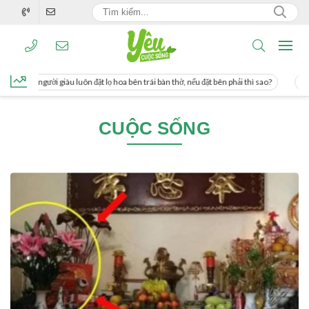
g, người giàu luôn đặt lọ hoa bên trái bàn thờ, nếu đặt bên phải thì sao?
Cách 
CUỘC SỐNG