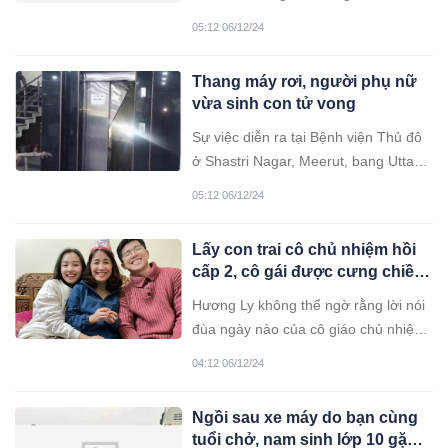
người yêu hiện tại.
05:12 06/12/24
Thang máy rơi, người phụ nữ
vừa sinh con tử vong
Sự việc diễn ra tại Bệnh viện Thủ đô
ở Shastri Nagar, Meerut, bang Uttar
Pradesh, Ấn Độ, đã gây ra tình trạng
05:12 06/12/24
hỗn loạn khi người thân của một nữ
bệnh nhân tổ chức biểu tình và gây
Lấy con trai cô chủ nhiệm hồi
thiệt hại cho tài sản bệnh viện.
cấp 2, cô gái được cưng chiều
hết mực
Hương Ly không thể ngờ rằng lời nói
đùa ngày nào của cô giáo chủ nhiệm:
"Sau này làm con dâu cô nhé" lại trở
04:12 06/12/24
thành hiện thực.
Ngồi sau xe máy do bạn cùng
tuổi chở, nam sinh lớp 10 gặp