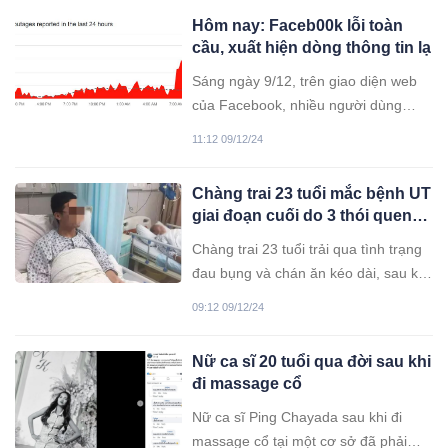
Hôm nay: Faceb00k lỗi toàn
cầu, xuất hiện dòng thông tin lạ
Sáng ngày 9/12, trên giao diện web
của Facebook, nhiều người dùng
phát hiện một đoạn ký tự lạ khó hiểu.
11:12 09/12/24
Chàng trai 23 tuổi mắc bệnh UT
giai đoạn cuối do 3 thói quen
mà người trẻ ưa chuộng
Chàng trai 23 tuổi trải qua tình trạng
đau bụng và chán ăn kéo dài, sau khi
thăm khám, được bác sĩ xác định
09:12 09/12/24
mắc ung thư dạ dày giai đoạn cuối.
Thực tế cho thấy, thói quen sinh hoạt
Nữ ca sĩ 20 tuổi qua đời sau khi
và chế độ ăn uống thiếu lành mạnh
đi massage cổ
của nhiều người trẻ đang góp phần
làm gia tăng tình trạng ung thư ở độ
Nữ ca sĩ Ping Chayada sau khi đi
tuổi ngày càng trẻ.
massage cổ tại một cơ sở đã phải