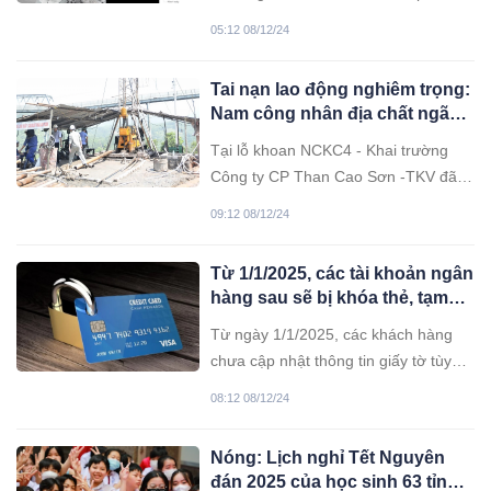
nằm liệt giường vì gặp nhiều triệu
05:12 08/12/24
chứng đau nhức, mới đây cô được
thông báo đã qua đời.
Tai nạn lao động nghiêm trọng:
Nam công nhân địa chất ngã
giàn khoan cao 6 mét xuống
Tại lỗ khoan NCKC4 - Khai trường
đất, tử vong thương tâm
Công ty CP Than Cao Sơn -TKV đã
xảy ra vụ TNLĐ nghiêm trọng.
09:12 08/12/24
Từ 1/1/2025, các tài khoản ngân
hàng sau sẽ bị khóa thẻ, tạm
ngừng giao dịch
Từ ngày 1/1/2025, các khách hàng
chưa cập nhật thông tin giấy tờ tùy
thân hợp lệ hoặc chưa thực hiện xác
08:12 08/12/24
thực sinh trắc học sẽ bị khóa tài
khoản ngân hàng.
Nóng: Lịch nghỉ Tết Nguyên
đán 2025 của học sinh 63 tỉnh,