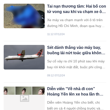
Tai nạn thương tâm: Hai bố con
tử vong sau khi va chạm xe ô
tô ở Quảng Bình
Xe máy va chạm mạnh với ô tô trên
đường Hồ Chí Minh, đoạn qua huyện
Minh Hoá (Quảng Bình) khiến hai bố
11:12 07/12/24
con thầy giáo qua đời thương tâm.
Sét đánh thẳng vào máy bay,
buồng lái nứt toác giữa không
trung khiến phi công ra tín hiệu
Sự cố xảy ra chỉ 10 phút sau khi máy
khẩn cấp
bay rời khỏi mặt đất, buộc phi công
phải nhanh chóng quay đầu và thực
09:12 07/12/24
hiện hạ cánh khẩn cấp.
Diễn viên “Về nhà đi con”
Hoàng Yến lên xe hoa lần thứ
5, gửi lời biết ơn 4 người chồng
Diễn viên Hoàng Yến cho biết, chị
cũ
biết ơn cả 4 người chồng trước và