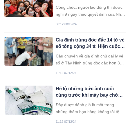
thành
Công chức, người lao động thì được
nghỉ 9 ngày theo quyết định của Nhà
nước rồi. Vậy còn học sinh thì sẽ
08:12 08/12/24
được nghỉ Tết Nguyên đán 2025 như
thế nào. Dưới đây là cập nhật chi tiết
Gia đình trúng độc đắc 14 tờ vé
từng tỉnh thành cho mọi người theo
số tổng cộng 34 tỉ: Hiện cuộc
dõi nhé, có tỉnh nhiều nhất học sinh
sống ra sao?
được nghỉ tới 17 ngày!
Câu chuyện về gia đình chủ đại lý vé
số ở Tây Ninh trúng độc đắc hơn 34
tỷ đồng khi đang đi du lịch cùng nhau
11:12 07/12/24
đã từng gây xôn xao dư luận vào đầu
năm 2024. Hiện tại, cuộc sống của họ
Hé lộ những bức ảnh cuối
đã thay đổi như thế nào?
cùng trước khi máy bay chở
257 người đâm thẳng vào vách
Đây được đánh giá là một trong
núi, không một ai sống sót
những thảm họa hàng không tồi tệ
nhất trong lịch sử New Zealand.
11:12 07/12/24