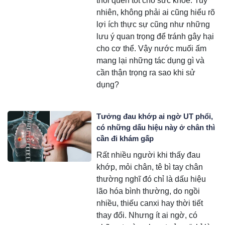
thói quen tốt cho sức khỏe. Tuy
nhiên, không phải ai cũng hiểu rõ
lợi ích thực sự cũng như những
lưu ý quan trọng để tránh gây hại
cho cơ thể. Vậy nước muối ấm
mang lại những tác dụng gì và
cần thận trọng ra sao khi sử
dụng?
Tưởng đau khớp ai ngờ UT phổi,
có những dấu hiệu này ở chân thì
cần đi khám gấp
Rất nhiều người khi thấy đau
khớp, mỏi chân, tê bì tay chân
thường nghĩ đó chỉ là dấu hiệu
lão hóa bình thường, do ngồi
nhiều, thiếu canxi hay thời tiết
thay đổi. Nhưng ít ai ngờ, có