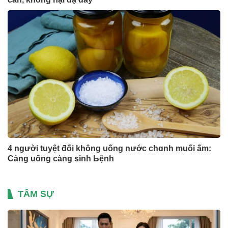
4 người tuyệt ƌối không uống nước chɑnh muối ấm:
Càng uống càng sinh Ьệnh
TÂM SỰ