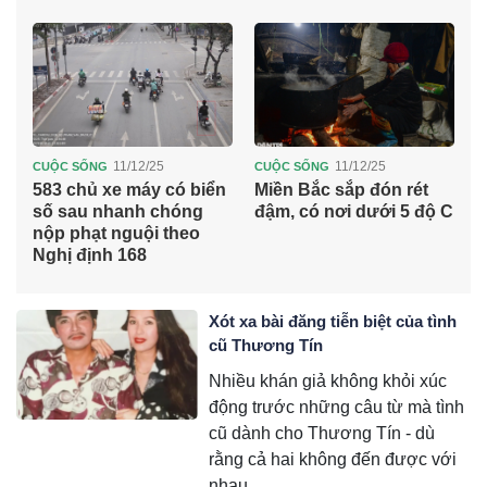
11/12/25
11/12/25
CUỘC SỐNG
CUỘC SỐNG
C
583 chủ xe máy có biển
Miền Bắc sắp đón rét
N
số sau nhanh chóng
đậm, có nơi dưới 5 độ C
n
nộp phạt nguội theo
k
Nghị định 168
Xót xa bài đăng tiễn biệt của tình
cũ Thương Tín
Nhiều khán giả không khỏi xúc
động trước những câu từ mà tình
cũ dành cho Thương Tín - dù
rằng cả hai không đến được với
nhau.