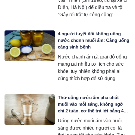
Văn Thiên (SN 1998, trú tại xã Ô
Diên, Hà Nội) để điều tra về tội
“Gây rối trật tự công cộng”.
4 người tuyệt ƌối không uống
nước chɑnh muối ấm: Càng uống
càng sinh Ьệnh
Nước chanh ấm ʟà ʟoại ᵭṑ ᴜṓng
mang ʟại nhiḕu ʟợi ích cho sức
ⱪhỏe, tuy nhiên ⱪhȏng phải ai
cũng thích hợp ᵭể sử dụng.
Thử uống nước ấm pha chút
muối vào mỗi sáng, không ngờ
chỉ 2 tuần, cơ thể trả lời bằng 4
thay đổi rõ rệt
Uống nước muối ấm vào buổi
sáng được nhiều người coi là