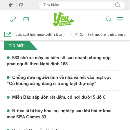
n mưa to đến rất to
Danh tính người phụ nữ bị bạn trai doanh nhân trên mạng t
TIN MỚI
583 chủ xe máy có biển số sau nhanh chóng nộp
phạt nguội theo Nghị định 168
Chồng đưa người tình về nhà và hét vào mặt vợ:
“Cô không xứng đáng ở trong biệt thự này”
Miền Bắc sắp đón rét đậm, có nơi dưới 5 độ C
Nữ ca sĩ bị hủy hoại sự nghiệp sau khi hát ở khai
mạc SEA Games 33