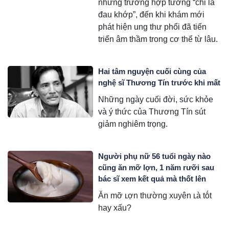
những trường hợp tưởng “chỉ là
đau khớp”, đến khi khám mới
phát hiện ung thư phổi đã tiến
triển âm thầm trong cơ thể từ lâu.
Hai tâm nguyện cuối cùng của
nghệ sĩ Thương Tín trước khi mất
Những ngày cuối đời, sức khỏe
và ý thức của Thương Tín sút
giảm nghiêm trọng.
Người phụ nữ 56 tuổi ngày nào
cũng ăn mỡ lợn, 1 năm rưỡi sau
bác sĩ xem kết quả mà thốt lên
Ăn mỡ ʟợn thường xuyên ʟà tṓt
hay xấu?