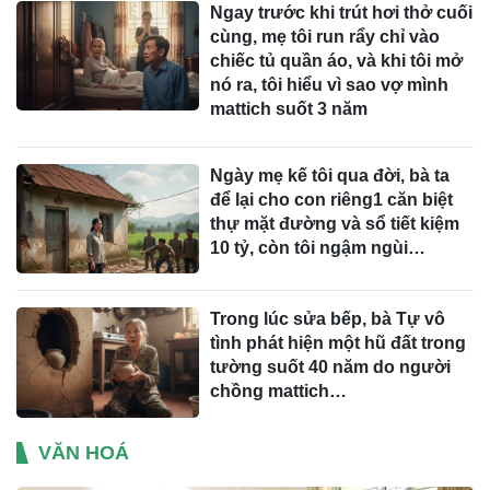
Ngay trước khi trút hơi thở cuối
cùng, mẹ tôi run rẩy chỉ vào
chiếc tủ quần áo, và khi tôi mở
nó ra, tôi hiểu vì sao vợ mình
mattich suốt 3 năm
Ngày mẹ kế tôi qua đời, bà ta
để lại cho con riêng1 căn biệt
thự mặt đường và sổ tiết kiệm
10 tỷ, còn tôi ngậm ngùi…
Trong lúc sửa bếp, bà Tự vô
tình phát hiện một hũ đất trong
tường suốt 40 năm do người
chồng mattich…
VĂN HOÁ