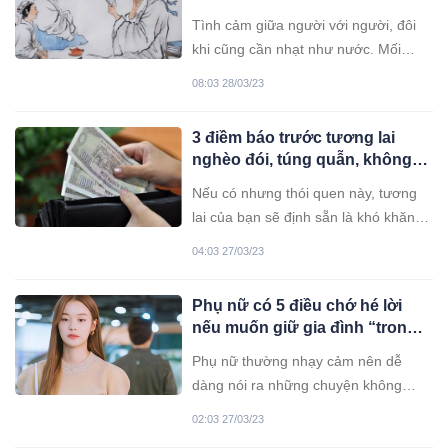
khôn nói lắm dẫu hay cũng
Tình cảm giữa người với người, đôi
nhàm
khi cũng cần nhạt như nước. Mối
quan hệ như vậy mới có thể bền lâu.
08:03 28/03/23
Bởi vậy mới nói: “Càng nồng thì lại
càng phai, thoang thoảng hoa nhài
3 điềm báo trước tương lai
mới được thơm lâu”.
nghèo đói, túng quẫn, không
muốn khốn khó thì phải thay
Nếu có nhưng thói quen này, tương
đổi ngay
lai của bạn sẽ định sẵn là khó khăn,
khổ sở.
04:03 27/03/23
Phụ nữ có 5 điều chớ hé lời
nếu muốn giữ gia đình “trong
ấm ngoài êm”
Phụ nữ thường nhạy cảm nên dễ
dàng nói ra những chuyện không
nên. Đừng dại mà kể lể điều này kẻo
02:03 27/03/23
gặp họa trong gia đình.