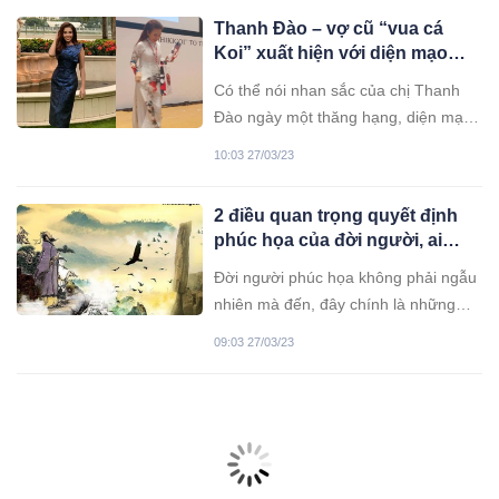
Thanh Đào – vợ cũ “vua cá
Koi” xuất hiện với diện mạo
xinh đẹp, trẻ trung gây chú ý
Có thể nói nhan sắc của chị Thanh
Đào ngày một thăng hạng, diện mạo
trẻ trung, tràn đầy sức sống. Đặc biệt
10:03 27/03/23
là nụ cười rạng rỡ thường trực nở
trên môi khiến nhiều người phải trầm
2 điều quan trọng quyết định
trồ.
phúc họa của đời người, ai
cũng cần biết để tự răn mình
Đời người phúc họa không phải ngẫu
nhiên mà đến, đây chính là những
điều quan trọng bất cứ ai cũng cần
09:03 27/03/23
ghi nhớ.