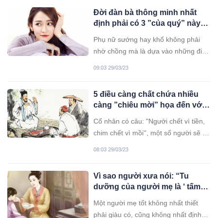
Đời đàn bà thông minh nhất
định phải có 3 ”của quý” này:
Đàn ông hay nhan sắc không
Phụ nữ sướng hay khổ không phải
nằm trong số đó
nhờ chồng mà là dựa vào những điều
này.
09:03 29/03/23
5 điều càng chất chứa nhiều
càng ”chiêu mời” họa đến với
bản thân: Điều thứ 4 khiến
Cổ nhân có câu: "Người chết vì tiền,
nhiều người tổn thất nhất
chim chết vì mồi'', một số người sẽ vì
ham mê dục vọng mà dẫn tới mất
08:03 29/03/23
mạng.
Vì sao người xưa nói: “Tu
dưỡng của người mẹ là ‘ tấm
bùa hộ mệnh’ tốt nhất của
Một người mẹ tốt không nhất thiết
con”?
phải giàu có, cũng không nhất định