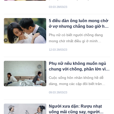
phải tài cao học rộng mà chỉ cần là
03:03 28/03/23
người yêu thương, chăm sóc gia đình
nhỏ của mình. Sự tu dưỡng của mẹ
5 điều đàn ông luôn mong chờ
mới là sự giáo dục tốt nhất dành cho
ở vợ nhưng chẳng bao giờ hé
con yêu.
lộ nửa lời
Phụ nữ có biết người chồng đang
mong chờ nhất điều gì ở mình
không? Chắc chắn bạn sẽ phải kinh
12:03 28/03/23
ngạc.
Phụ nữ nếu không muốn ngủ
chung với chồng, phần lớn vì 4
lý do sau
Cuộc sống hôn nhân không hề dễ
dàng, mong các cặp đôi biết trân
trọng tình cảm giữa hai người và vun
09:03 28/03/23
đắp cho tình yêu mỗi ngày mỗi lớn.
Người xưa dặn: Rượu nhạt
uống mãi cũng say, người