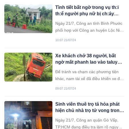
Tình tiết bất ngờ trong vụ th:i
th:ể người phụ nữ bị ch:áy
trong phòng tắm: Con trai bảo
Ngày 21/7, Công an tỉnh Bình Phước
mẹ đã đi vắng
phối hợp với Công an huyện Lộc Ninh
khám nghiệm hiện trường, điều tra
10:07 21/07/24
làm rõ vụ thi thể người phụ nữ chết
cháy trong phòng tắm.
Xe khách chở 38 người, bất
ngờ mất phanh lao vào taluy
dương ở Sa Pa
Để tránh va chạm các phương tiện
khác, nam tài xế đã điều khiển xe đi
lên khu vực taluy dương (bên trái
09:07 21/07/24
hướng đang lưu thông) để giảm tốc
độ.
Sinh viên thuê trọ tá hỏa phát
hiện chủ nhà trọ tử vong trong
phòng, thi thể đang phân hủy
Ngày 21/7, Công an quận Gò Vấp,
TP.HCM đang điều tra làm rõ nguyên