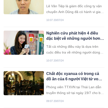
Hà Nội: Bắt giám đốc công ty
Lê Văn Tiệp là giám đốc công ty vận
xe tải ‘hổ vồ’
chuyển Anh Dũng đã có hành vi giao
xe ô tô không đảm bảo an toàn cho
10:07 20/07/24
Đàm Văn Lương sử dụng để xảy ra
vụ tai nạn liên hoàn nghiêm trọng.
Nghiên cứu phát hiện 4 điều
đặc biệt về những người hơn
10 năm chưa từng thay đổi số
Tất cả những điều này là dựa trên
điện thoại
cuộc điều tra về những người dùng
số điện thoại từ hơn 10 năm trước, tại
10:07 20/07/24
các nước lớn như Anh, Mỹ, Nga, Hàn
Quốc và Trung Quốc...Cuộc điều tra
Chất độc xyanua có trong cả
đã cho thấy kết quả bất ngờ thú vị về
đồ ăn của 6 người Việt tử vong
nhóm hơn 10 năm chưa từng thay đổi
ở Bangkok
số điện thoại di động.
Phóng viên TTXVN tại Thái Lan dẫn
truyền thông sở tại ngày 19/7 cho biết
lực lượng chức năng đã tìm thấy chất
09:07 20/07/24
độc cyanide (xyanua) không chỉ có