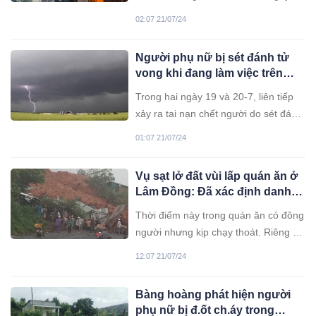
nhân một người đàn ông chủ nhà trọ
02:07 21/07/24
được phát hiện tử vong trong nhà.
Người phụ nữ bị sét đánh tử
vong khi đang làm việc trên
đồng
Trong hai ngày 19 và 20-7, liên tiếp
xảy ra tai nạn chết người do sét đánh
và nước cuốn trôi tại tỉnh Thái
01:07 21/07/24
Nguyên và tỉnh Nghệ An.
Vụ sạt lở đất vùi lấp quán ăn ở
Lâm Đồng: Đã xác định danh
tính 2 người thương vong
Thời điểm này trong quán ăn có đông
người nhưng kịp chạy thoát. Riêng 2
người đàn ông bị mắc kẹt đã bị đất
12:07 21/07/24
đá vùi lấp, khiến một người tử vong,
một người bị thương nặng.
Bàng hoàng phát hiện người
phụ nữ bị đ.ốt ch.áy trong