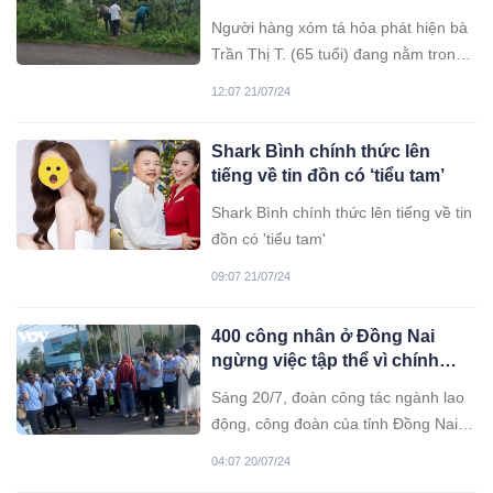
phòng tắm: Thi thể bị quấn
Người hàng xóm tá hỏa phát hiện bà
chặt nhiều lớp áo
Trần Thị T. (65 tuổi) đang nằm trong
nhà tắm và bị cháy. Thấy vậy, người
12:07 21/07/24
dân hô hoán nhau dập lửa và trình
báo lực lượng công an.
Shark Bình chính thức lên
tiếng về tin đồn có ‘tiểu tam’
Shark Bình chính thức lên tiếng về tin
đồn có 'tiểu tam'
09:07 21/07/24
400 công nhân ở Đồng Nai
ngừng việc tập thể vì chính
sách lương
Sáng 20/7, đoàn công tác ngành lao
động, công đoàn của tỉnh Đồng Nai
có cuộc làm việc với lãnh đạo Công ty
04:07 20/07/24
TNHH Yupoong Việt Nam về việc