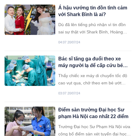
hàng trăm công nhân ngừng việc tập
Á hậu vướng tin đồn tình cảm
thể.
với Shark Bình là ai?
Dù đã lên tiếng phủ nhận vì tin đồn
sai sự thật với Shark Bình, Hoàng
Kim Chi vẫn hứng chịu nhiều bình
04:07 20/07/24
luận khiếm nhã, từ khóa liên quan
đến sự việc cũng lọt tìm kiếm phổ
Bác sĩ tăng ga đuổi theo xe
biến.
máy người lạ để cấp cứu bé
trai nguy kịch
Thấy chiếc xe máy di chuyển tốc độ
cao vụt qua, chở theo em bé ướt
sũng, tím tái, tay thõng xuống, bác sĩ
03:07 20/07/24
Phan Nhân Hậu đang lái ô tô nhận
định trẻ nguy kịch, quyết định chạy xe
Điểm sàn trường Đại học Sư
đuổi theo để cấp cứu kịp thời.
phạm Hà Nội cao nhất 22 điểm
Trường Đại học Sư Phạm Hà Nội vừa
công bố điểm sàn xét tuyển đại học