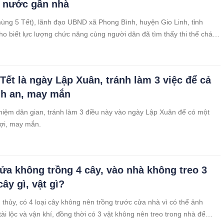
 nước gần nhà
ùng 5 Tết), lãnh đạo UBND xã Phong Bình, huyện Gio Linh, tỉnh
ho biết lực lượng chức năng cùng người dân đã tìm thấy thi thể cháu
nước dưới ao gần nhà.
Tết là ngày Lập Xuân, tránh làm 3 việc để cả
h an, may mắn
iệm dân gian, tránh làm 3 điều này vào ngày Lập Xuân để có một
ợi, may mắn.
ửa không trồng 4 cây, vào nhà không treo 3
cây gì, vật gì?
thủy, có 4 loại cây không nên trồng trước cửa nhà vì có thể ảnh
ài lộc và vận khí, đồng thời có 3 vật không nên treo trong nhà để