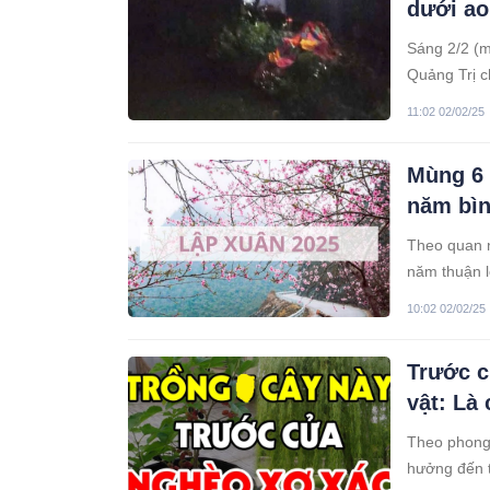
dưới ao
Sáng 2/2 (m
Quảng Trị c
bé bị đuối 
11:02 02/02/25
Mùng 6 
năm bìn
Theo quan n
năm thuận l
10:02 02/02/25
Trước c
vật: Là 
Theo phong 
hưởng đến t