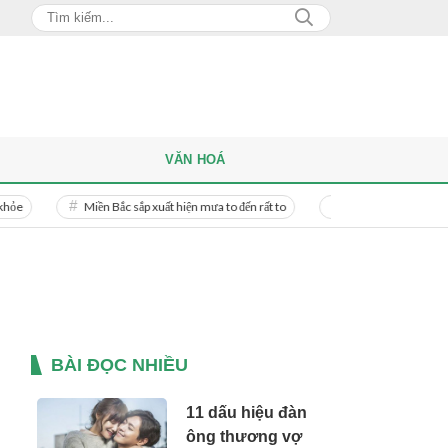
VĂN HOÁ
Miền Bắc sắp xuất hiện mưa to đến rất to
Danh tính người phụ nữ bị bạn t
BÀI ĐỌC NHIỀU
11 dấu hiệu đàn
ông thương vợ