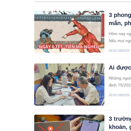
3 phong
mắn, ph
Hôm nay ngà
Nếu mọi ngư
ra, ngày 6 
04:02 03/02/25
mọi người!
Ai được
Những ngườ
định 75/20
03:02 03/02/25
3 trườn
khoản, 