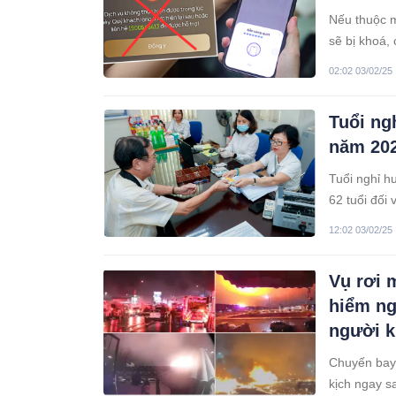
Nếu thuộc m
sẽ bị khoá, 
02:02 03/02/25
Tuổi ng
năm 20
Tuổi nghỉ h
62 tuổi đối
năm 2035 th
12:02 03/02/25
năm. Năm 20
động bình t
Vụ rơi 
hiểm ng
người 
Chuyến bay 
kịch ngay sa