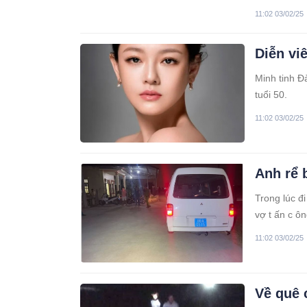
11:02 03/02/25
Diễn vi
Minh tinh Đ
tuổi 50.
11:02 03/02/25
Anh rể 
Trong lúc đ
vợ t ấn c ôn
11:02 03/02/25
Về quê 