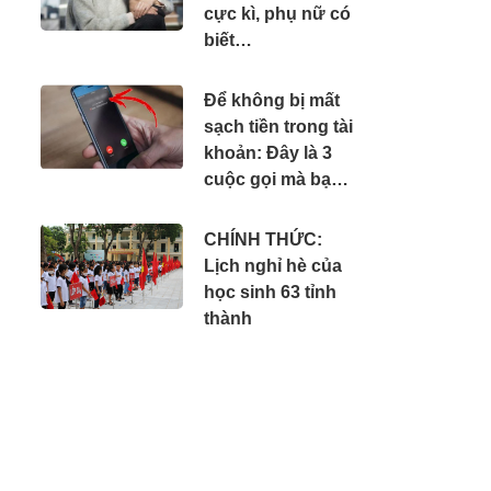
cực kì, phụ nữ có
biết…
Để không bị mất
sạch tiền trong tài
khoản: Đây là 3
cuộc gọi mà bạn
phải tắt máy ngay
lập tức
CHÍNH THỨC:
Lịch nghỉ hè của
học sinh 63 tỉnh
thành