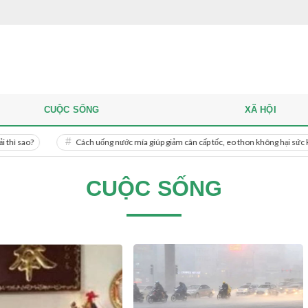
CUỘC SỐNG
XÃ HỘI
Cách uống nước mía giúp giảm cân cấp tốc, eo thon không hại sức khỏe
CUỘC SỐNG