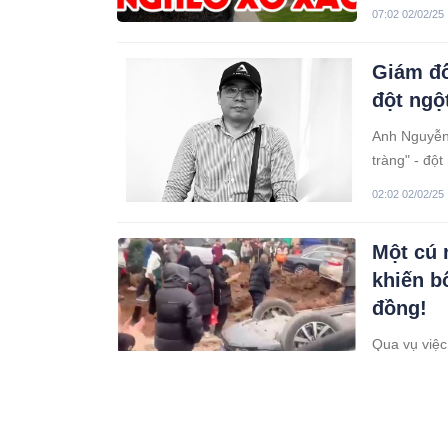
tránh điều x
07:02 02/02/25
Giám đố
đột ngộ
Anh Nguyễn
tràng" - độ
02:02 02/02/25
Một cú n
khiến b
đồng!
Qua vụ việc
phụ huynh.
11:02 02/02/25