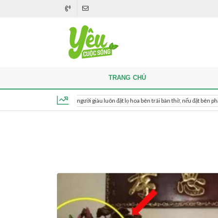
TRANG CHỦ
Khi thắp hương, người giàu luôn đặt lọ hoa bên trái bàn thờ, nếu đặt bên phải thì sao?
Thứ 7, ngày 8 tháng 8, 2026, 05:53:38