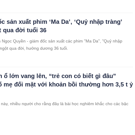
ui rủi. Vậy những cây và vật đó là gì, hãy cùng tìm hiểu!
c sản xuất phim ‘Ma Da’, ‘Quỷ nhập tràng’
t qua đời tuổi 36
 Ngọc Quyền - giám đốc sản xuất các phim "Ma Da", "Quỷ nhập
t ngột qua đời, hưởng dương 36 tuổi.
 ổ lớn vang lên, “trẻ con có biết gì đâu”
ố mẹ đối mặt với khoản bồi thường hơn 3,5 t ỷ
 này, nhiều người cho rằng đây là bài học nghiêm khắc cho các bậc