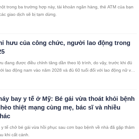
ột trong ba trường hợp này, tài khoản ngân hàng, thẻ ATM của bạn
các giao dịch sẽ bị tạm dừng.
hỉ hưu của công chức, người lao động trong
25
ưu đang được điều chỉnh tăng dần theo lộ trình, do vậy, trước khi đủ
 với lao động nam vào năm 2028 và đủ 60 tuổi đối với lao động nữ vào
ì tuổi nghỉ hưu của công chức, người lao động khác nhau theo từng
25, tuổi nghỉ hưu của công chức, người lao động trong điều kiện lao
hường là bao nhiêu?
máy bay y tế ở Mỹ: Bé gái vừa thoát khỏi bệnh
hèo thiệt mạng cùng mẹ, bác sĩ và nhiều
khác
y tế chở bé gái vừa hồi phục sau cơn bạo bệnh về nhà đã gặp thảm
u khi cất cánh.