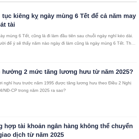
 tục kiêng kỵ ngày mùng 6 Tết để cả năm may
át tài
y mùng 6 Tết, cũng là đi làm đầu tiên sau chuỗi ngày nghỉ kéo dài.
ời để ý sẽ thấy năm nào ngày đi làm cũng là ngày mùng 6 Tết. Thực
có một ý nghĩa vô cùng đặc biệt giúp mang lại may mắn, tài lộc cho
 hưởng 2 mức tăng lương hưu từ năm 2025?
i nghỉ hưu trước năm 1995 được tăng lương hưu theo Điều 2 Nghị
24/NĐ-CP trong năm 2025 ra sao?
g hợp tài khoản ngân hàng không thể chuyển
giao dịch từ năm 2025