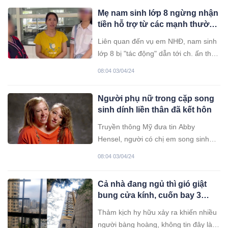
Mẹ nam sinh lớp 8 ngừng nhận
tiền hỗ trợ từ các mạnh thường
quân
Liên quan đến vụ em NHĐ, nam sinh
lớp 8 bị "tác động" dẫn tới ch. ấn th.
ương s. ọ n. ão nặng, chị Nguyễn Thị
08:04 03/04/24
Lan, mẹ nam sinh vừa lên tiếng xin
ngừng nhận tiền hỗ trợ từ các mạnh
Người phụ nữ trong cặp song
thường quân.
sinh dính liền thân đã kết hôn
Truyền thông Mỹ đưa tin Abby
Hensel, người có chị em song sinh
dính liền thân, đã kết hôn với một cựu
08:04 03/04/24
quân nhân Mỹ. Abby và Brittany
Hensel, 34 tuổi, được công chúng Mỹ
Cả nhà đang ngủ thì gió giật
chú ý năm 1996 khi xuất hiện trong
bung cửa kính, cuốn bay 3
show truyền hình của Oprah Winfrey,
người rơi từ căn hộ tầng 20
người dẫn chương trình nổi tiếng
Thảm kịch hy hữu xảy ra khiến nhiều
xuống đất tử vong
người bàng hoàng, không tin đây là