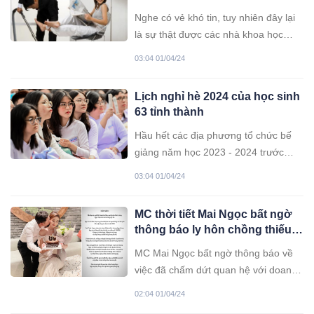
hạnh phúc. Vì sao?
Nghe có vẻ khó tin, tuy nhiên đây lại
là sự thật được các nhà khoa học
chứng minh cụ thể.
03:04 01/04/24
Lịch nghỉ hè 2024 của học sinh
63 tỉnh thành
Hầu hết các địa phương tổ chức bế
giảng năm học 2023 - 2024 trước
ngày 31/5 và cho học sinh nghỉ hè
03:04 01/04/24
bắt đầu từ 1/6. Tùy thuộc thời gian bế
giảng sớm hoặc muộn hơn, cuối
MC thời tiết Mai Ngọc bất ngờ
tháng 5, các trường sẽ cho học sinh
thông báo ly hôn chồng thiếu
nghỉ hè.
gia sau 17 năm gắn bó
MC Mai Ngọc bất ngờ thông báo về
việc đã chấm dứt quan hệ với doanh
nhân Hoài Nam sau 7 năm chung
02:04 01/04/24
sống.