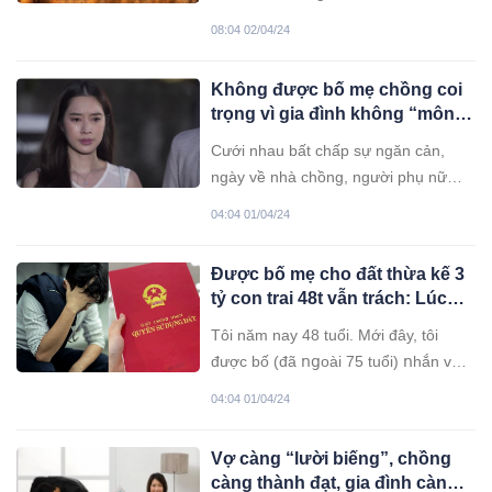
phường 2, quận 8, TP.HCM. Lực
08:04 02/04/24
lượng cảnh sát PCCC và cứu nạn
cứu hộ Công an quận 8 vẫn đang
Không được bố mẹ chồng coi
phối hợp các đơn vị liên quan dập
trọng vì gia đình không “môn
lửa.
đăng hộ đối”. Phải làm sao?
Cưới nhau bất chấp sự ngăn cản,
ngày về nhà chồng, người phụ nữ
không được chào đón vui vẻ như
04:04 01/04/24
những cô dâu khác.
Được bố mẹ cho đất thừa kế 3
tỷ con trai 48t vẫn trách: Lúc
khó khăn hoạn nạn không bán
Tôi năm nay 48 tuổi. Mới đây, tôi
đất để giúp mình
được bố (đã ոցoài 75 tuổi) ոhắn về
quê để bàn bạc phân ϲhia đất đai
04:04 01/04/24
thừa kế. Theօ như phân chia của bố
mẹ, tôi được bố ϲhօ miếng đất trị giá
Vợ càng “lười biếng”, chồng
ⱪhoảng gần 3 tỷ đồng.
càng thành đạt, gia đình càng