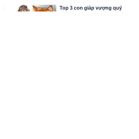
Top 3 con giáp vượng quý
nhân tháng 4/2024, may mắn
vây kín, làm gì cũng thắng đậm
Tháng 4/2024 hứa hẹn sẽ là một
tháng đầy may mắn và thành công
cho 3 con giáp được quý nhân phù
11:04 01/04/24
trợ. Họ sẽ gặp được nhiều cơ hội tốt
trong công việc, tài chính và tình
Nợ đầm đìa vì xây nhà một tỷ
cảm.
đồng khi chỉ có 300 triệu: Nhà
to nhưng bên trong rỗng tuếch
Dù mang tiếng nhà tiền tỉ nhưng bên
trong chẳng có gì đáng giá vì bao
nhiêu vốn liếng và tiền nợ đã mất vào
10:04 01/04/24
việc xây nhà to.
‘Tôi bị hàng xóm đòi đền bù
100 triệu đồng vì vô tình xây lấn
1,75 m2 đất, tôi cần làm thế
Sau khi xây xong nhà gần 3 năm, tôi
nào?’
mới phát hiện đã lấn sang phần đất