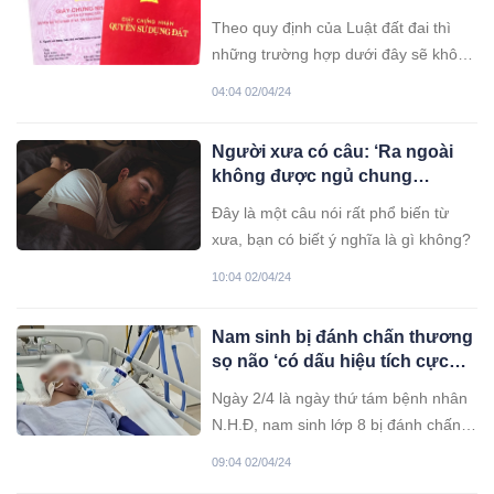
làm chỉ có mất tiền o-an
Theo quy định của Luật đất đai thì
những trường hợp dưới đây sẽ không
đủ điều kiện để được sang tên sổ đỏ,
04:04 02/04/24
người dân nên biết sớm khi mua bán
bất động sản. Sang tên sổ đỏ là gì?
Người xưa có câu: ‘Ra ngoài
Sang tên sổ đỏ là hình thức đăng ký
không được ngủ chung
biến động quyền sử dụng
giường với vợ’, vì sao lại thế?
Đây là một câu nói rất phổ biến từ
xưa, bạn có biết ý nghĩa là gì không?
10:04 02/04/24
Nam sinh bị đánh chấn thương
sọ não ‘có dấu hiệu tích cực
nhưng chưa đáng kể’
Ngày 2/4 là ngày thứ tám bệnh nhân
N.H.Đ, nam sinh lớp 8 bị đánh chấn
thương sọ não, điều trị ở Bệnh viện
09:04 02/04/24
Đa khoa tỉnh Phú Thọ. Các bác sĩ