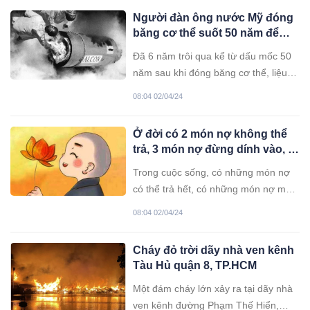
đánh giá bệnh nhân đã có những dấu
Người đàn ông nước Mỹ đóng
hiệu thay đổi tích cực nhỏ nhưng
băng cơ thể suốt 50 năm để
chưa đáng kể. “Trường hợp này vẫn
chờ hồi sinh sự sống, giờ ra
hôn
Đã 6 năm trôi qua kể từ dấu mốc 50
sao?
năm sau khi đóng băng cơ thể, liệu
người đàn ông này có thể hồi sinh lại
08:04 02/04/24
sự sống? Khao khát sự sống James
Bedford là một trong những người
Ở đời có 2 món nợ không thể
giàu nhất nước Mỹ của thập niên
trả, 3 món nợ đừng dính vào, là
1960. Ông là một nhà tâm lý học
những món nợ nào?
Trong cuộc sống, có những món nợ
có thể trả hết, có những món nợ một
khi đã mắc thì không bao giờ có thể
08:04 02/04/24
trả được.
Cháy đỏ trời dãy nhà ven kênh
Tàu Hủ quận 8, TP.HCM
Một đám cháy lớn xảy ra tại dãy nhà
ven kênh đường Phạm Thế Hiển,