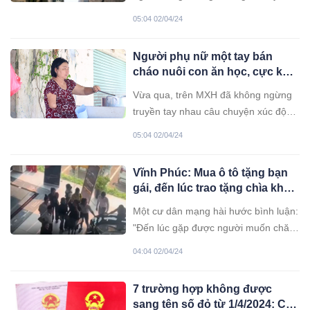
sự thật.
05:04 02/04/24
Người phụ nữ một tay bán
cháo nuôi con ăn học, cực khổ
vẫn gắng vì con
Vừa qua, trên MXH đã không ngừng
truyền tay nhau câu chuyện xúc động
của người phụ nữ một tay ngày ngày
05:04 02/04/24
bán cháo nuôi con ăn học trên đường
Nguyễn Khoái (Quận 4, TP.HCM). Dù
Vĩnh Phúc: Mua ô tô tặng bạn
cơ thể khiếm khuyết, thế nhưng lúc
gái, đến lúc trao tặng chìa khóa
nào bà cũng chăm chỉ làm lụng, cố
thì bị cả gia đình đến ngăn cản,
gắng hết sức để lo cho tương lai của
Một cư dân mạng hài hước bình luận:
đặc biệt là vợ của anh ấy
con.
"Đến lúc gặp được người muốn chăm
sóc cả đời thì lại bị vợ ngăn cản..."
04:04 02/04/24
7 trường hợp không được
sang tên số đỏ từ 1/4/2024: Cố