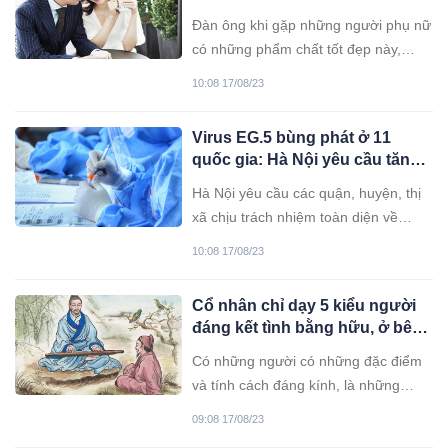
ông: Đừng để đánh mất rồi mới
Đàn ông khi gặp những người phụ nữ
ân hận
có những phẩm chất tốt đẹp này,
nhất định phải trân quý.
10:08 17/08/23
Virus EG.5 bùng phát ở 11
quốc gia: Hà Nội yêu cầu tăng
cường phòng dịch
Hà Nội yêu cầu các quận, huyện, thị
xã chịu trách nhiệm toàn diện về
phòng, chống dịch COVID-19 và các
10:08 17/08/23
bệnh truyền nhiễm khác như sốt xuất
huyết Dengue, tay chân miệng…
Cổ nhân chỉ dạy 5 kiểu người
không để dịch bùng phát.
đáng kết tình bằng hữu, ở bên
cạnh phúc đức gia tăng
Có những người có những đặc điểm
và tính cách đáng kính, là những
người mà chúng ta nên tham khảo và
09:08 17/08/23
học hỏi để tạo nên những mối quan