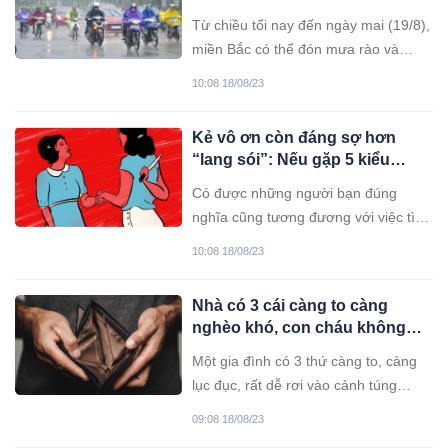
miền Bắc chuyển mưa lớn
Từ chiều tối nay đến ngày mai (19/8),
miền Bắc có thể đón mưa rào và
dông rải rác, cục bộ có mưa vừa,
10:08 18/08/23
mưa to đến rất to. Tây Nguyên, Nam
Bộ mưa lớn vào chiều tối. Miền Trung
Kẻ vô ơn còn đáng sợ hơn
nắng nóng.m nay Bắc Bộ đón mưa
“lang sói”: Nếu gặp 5 kiểu
giông mạnh, miền Trung nắng nóng
người này xung quanh, hãy cố
kéo dài hết ngày mai.
Có được những người bạn đúng
gắng tránh xa!
nghĩa cũng tương đương với việc tìm
ra quý nhân phù trợ đời mình, ngược
10:08 18/08/23
lại, kết giao với những kẻ vô ơn thì
sớm muộn bạn cũng bị kéo xuống
Nhà có 3 cái càng to càng
bùn lầy vực sâu.
nghèo khó, con cháu không
ngóc đầu lên được: Cái to đầu
Một gia đình có 3 thứ càng to, càng
tiên dễ phá sản
lục đục, rất dễ rơi vào cảnh túng
quẫn, lầm than.
09:08 18/08/23