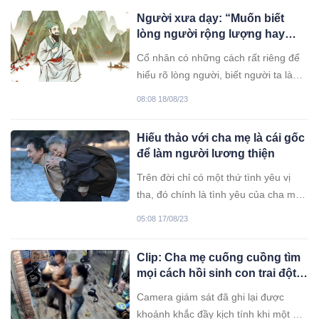
Người xưa dạy: “Muốn biết
lòng người rộng lượng hay
hẹp hòi, cứ nhìn vào 2 điểm
Cổ nhân có những cách rất riêng để
này”
hiểu rõ lòng người, biết người ta là
người tốt hay xấu.
08:08 18/08/23
Hiếu thảo với cha mẹ là cái gốc
để làm người lương thiện
Trên đời chỉ có một thứ tình yêu vị
tha, đó chính là tình yêu của cha mẹ
dành cho con cái. Hiếu thảo với mẹ
05:08 17/08/23
cha, ông trời ắt để dành phúc phận.
Clip: Cha mẹ cuống cuồng tìm
mọi cách hồi sinh con trai đột
ngột tắt thở
Camera giám sát đã ghi lại được
khoảnh khắc đầy kịch tính khi một gia