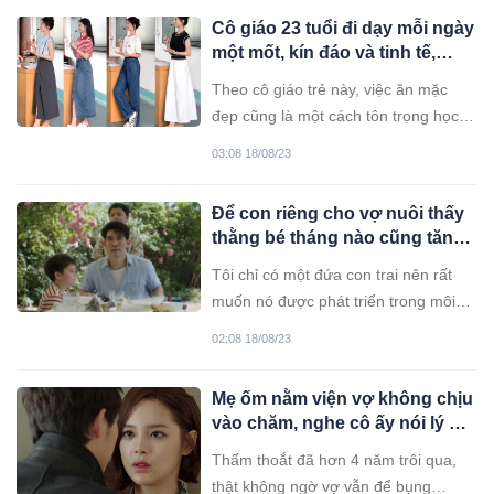
Cô giáo 23 tuổi đi dạy mỗi ngày
một mốt, kín đáo và tinh tế,
được lòng bao phụ huynh
Theo cô giáo trẻ này, việc ăn mặc
đẹp cũng là một cách tôn trọng học
sinh và nghề nghiệp của chính mình.
03:08 18/08/23
Để con riêng cho vợ nuôi thấy
thằng bé tháng nào cũng tăng
2 cân, xem camera tôi ly hôn
Tôi chỉ có một đứa con trai nên rất
luôn
muốn nó được phát triển trong môi
trường hạnh phúc. Nhưng khi có mẹ
02:08 18/08/23
kế, nó lại phải sống trong âu lo.
Mẹ ốm nằm viện vợ không chịu
vào chăm, nghe cô ấy nói lý do
tôi hối hận tột cùng
Thấm thoắt đã hơn 4 năm trôi qua,
thật không ngờ vợ vẫn để bụng