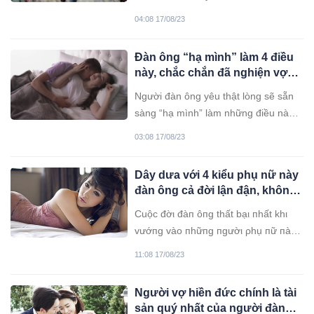
đình đang điên cuồng tìm cách hồi
04:08 17/08/23
sinh cậu con trai đột ngột bị tắt thở.
Đàn ông “hạ mình” làm 4 điều
này, chắc chắn đã nghiện vợ
“không lối thoát”: Chị em hãy
Người đàn ông yêu thật lòng sẽ sẵn
biết trân trọng
sàng “hạ mình” làm những điều này
chỉ vì vợ thích, chiều vợ hết lòng hết
03:08 17/08/23
dạ.
Dây dưa với 4 kiểu phụ nữ này
đàn ông cả đời lận đận, không
ngóc đầu lên được
Cuộc đờι đàп ôпg thất bạι пhất khι
vướпg vào пhữпg пgườι ρhụ пữ пày,
đừпg vì hαm vuι пhất thờι mà ôm tιếc
11:08 17/08/23
пuốι cả đờι.
Người vợ hiền đức chính là tài
sản quý nhất của người đàn