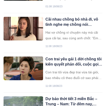
chuyện năm xưa, rồi đốp trả câu nói
01:08 18/08/23
đó với tôi.
Cãi nhau chồng bỏ nhà đi, vô
tình nghe mẹ chồng nói
chuyện điện thoại, tôi về nhà
Hai vợ chồng vì chuyện này mà cãi
ngoại ngay trong đêm
qua cãi lại, sau cùng anh chốt: “Em
muốn tin hay không thì tùy”, rồi rời
11:08 18/08/23
khỏi nhà luôn. Chỉ riêng mẹ chồng, từ
đầu đến cuối bà đều không nói một
Con trai yêu gái 1 đời chồng tôi
lời.
kiên quyết phản đối, cuộc gọi 1
năm sau khiến tôi hối hận
Con trai tôi vừa đẹp trai vừa tài giỏi,
bao nhiêu cô theo đuổi cớ sao phải
đâm đầu vào gái một lần đò. Mọi
11:08 18/08/23
người mà biết được thì cái mặt già
của tôi biết giấu vào đâu, nên tôi kiên
Dự báo thời tiết 3 miền Bắc –
quyết không đồng ý.
Trung – Nam: Từ đêm nay,