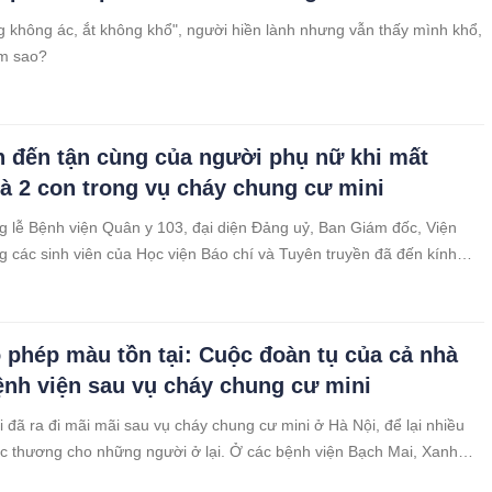
g không ác, ắt không khổ", người hiền lành nhưng vẫn thấy mình khổ,
àm sao?
 đến tận cùng của người phụ nữ khi mất
à 2 con trong vụ cháy chung cư mini
g lễ Bệnh viện Quân y 103, đại diện Đảng uỷ, Ban Giám đốc, Viện
g các sinh viên của Học viện Báo chí và Tuyên truyền đã đến kính
 viên và hỗ trợ gia đình của Thiên Hương.
 phép màu tồn tại: Cuộc đoàn tụ của cả nhà
ệnh viện sau vụ cháy chung cư mini
 đã ra đi mãi mãi sau vụ cháy chung cư mini ở Hà Nội, để lại nhiều
ếc thương cho những người ở lại. Ở các bệnh viện Bạch Mai, Xanh
ện, Bệnh viện Đại học Y tại Hà Nội, còn nhiều cư dân khu chung cư