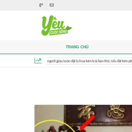
TRANG CHỦ
Khi thắp hương, người giàu luôn đặt lọ hoa bên trái bàn thờ, nếu đặt bên phải thì sao
Thứ 7, ngày 8 tháng 8, 2026, 04:45:38