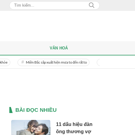
VĂN HOÁ
Miền Bắc sắp xuất hiện mưa to đến rất to
Danh tính người phụ nữ bị bạn
BÀI ĐỌC NHIỀU
11 dấu hiệu đàn
ông thương vợ