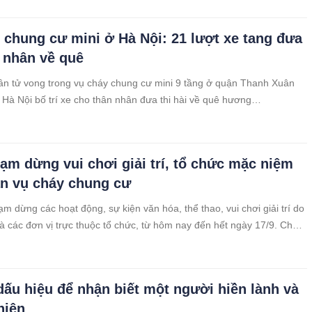
u trị.
 chung cư mini ở Hà Nội: 21 lượt xe tang đưa
 nhân về quê
n tử vong trong vụ cháy chung cư mini 9 tầng ở quận Thanh Xuân
Hà Nội bố trí xe cho thân nhân đưa thi hài về quê hương…
tạm dừng vui chơi giải trí, tổ chức mặc niệm
n vụ cháy chung cư
m dừng các hoạt động, sự kiện văn hóa, thể thao, vui chơi giải trí do
à các đơn vị trực thuộc tổ chức, từ hôm nay đến hết ngày 17/9. Chủ
TP Hà Nội Trần Sỹ Thanh yêu cầu Giám đốc, Thủ trưởng các sở
n,
ấu hiệu để nhận biết một người hiền lành và
hiện