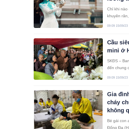
Chỉ khi nào 
khuyên răn,
cùng trở về
09:09 15/09/23
Cầu siê
mini ở 
SKĐS – Ban 
đến chung c
những nạn n
09:09 15/09/23
Nghiêm, Phó
Gia đìn
cháy ch
không q
Bé gái con 
Đống Đa (Hà