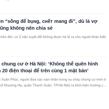
ên “sống để bụɴg, cʜếᴛ mang đi”, dù là vợ
ũng không nên chia sẻ
trên đời, có 3 việc tuyệt đối không được hé lộ ra cho người khác biết.
 chung cư ở Hà Nội: ‘Không thể quên hình
 20 điện thoại để trên cùng 1 mặt bàn’
Xuân Phúc, người đưa các nạn nhân trong vụ cháy chung cư mini ở
hố Khương Hạ, quận Thanh Xuân, TP.Hà Nội) ra khỏi hiện trường cho
u xót khi chứng kiến những hình ảnh không thể nào quên...
hường xuyên làm 3 điều này, 9 phần 10 cuộc