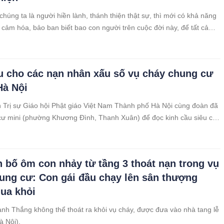
chúng ta là người hiền lành, thánh thiện thật sự, thì mới có khả năng
 cảm hóa, bảo ban biết bao con người trên cuộc đời này, để tất cả
 một bản tính hiền lành thánh thiện như nhau.
u cho các nạn nhân xấu số vụ cháy chung cư
Hà Nội
Trị sự Giáo hội Phật giáo Việt Nam Thành phố Hà Nội cùng đoàn đã
ư mini (phường Khương Đình, Thanh Xuân) để đọc kinh cầu siêu cho
hân xấu số trong vụ hoả hoạn. Chiều 14/9, Hoà thượng Thích Bảo
 Chủ tịch Hội đồng trị
h bố ôm con nhảy từ tầng 3 thoát nạn trong vụ
ung cư: Con gái đầu chạy lên sân thượng
ua khỏi
anh Thắng không thể thoát ra khỏi vụ cháy, được đưa vào nhà tang lễ
 Nội).