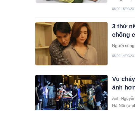
08:09 15/09/23
3 thứ n
chồng c
Người sống 
05:09 14/09/23
Vụ cháy
ảnh hơn
Anh Nguyễn 
Hà Nội (ở p
biết rất đa
04:09 14/09/23
Người t