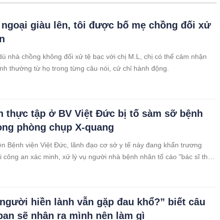
 ngoại giàu lên, tôi được bố mẹ chồng đối xử
n
dù nhà chồng không đối xử tệ bạc với chị M.L, chị có thể cảm nhận
nh thường từ họ trong từng câu nói, cử chỉ hành động.
n thực tập ở BV Việt Đức bị tố sàm sỡ bệnh
ong phòng chụp X-quang
ện Bệnh viện Việt Đức, lãnh đạo cơ sở y tế này đang khẩn trương
i công an xác minh, xử lý vụ người nhà bệnh nhân tố cáo "bác sĩ thực
h. ai. nữ bệnh nhân 16 tuổi khi cô gái vào viện cấp cứu, chụp X-quang.
 người hiền lành vẫn gặp đau khổ?” biết câu
, bạn sẽ nhận ra mình nên làm gì