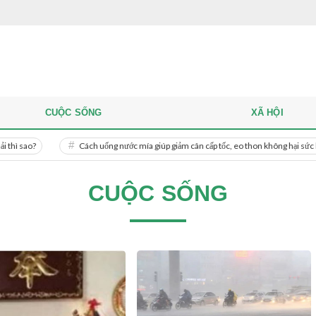
CUỘC SỐNG
XÃ HỘI
?
Cách uống nước mía giúp giảm cân cấp tốc, eo thon không hại sức khỏe
CUỘC SỐNG