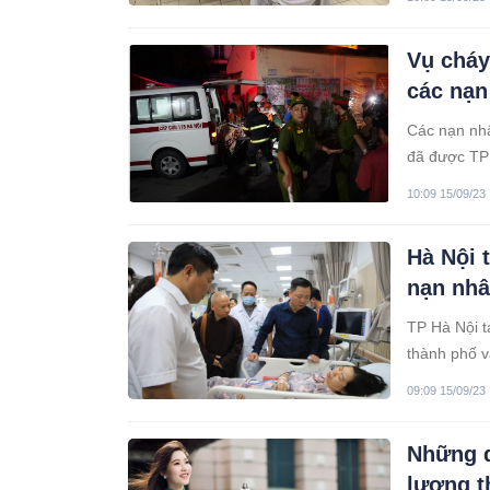
này đang điề
Vụ cháy
các nạn
Các nạn nhâ
đã được TP 
10:09 15/09/23
Hà Nội 
nạn nhâ
TP Hà Nội tạ
thành phố v
tịch UBND 
09:09 15/09/23
ngành, quậ
Những d
lương t