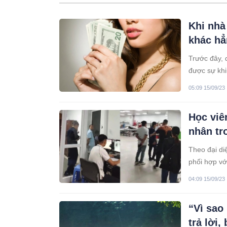
Khi nhà
khác hẳ
Trước đây, 
được sự khi
05:09 15/09/23
Học viê
nhân tr
Theo đại di
phối hợp vớ
tập" x. âm 
04:09 15/09/23
“Vì sao
trả lời