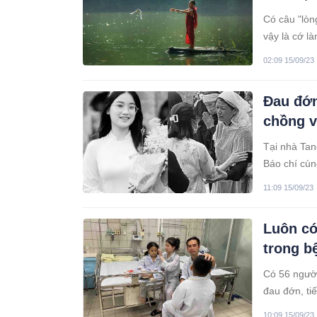
Có câu "lòn
vậy là cớ l
02:09 15/09/23
Đau đớn
chồng v
Tại nhà Tan
Báo chí cùn
viếng, động
11:09 15/09/23
Luôn có
trong b
Có 56 người
đau đớn, ti
Pôn, Bưu Đi
10:09 15/09/23