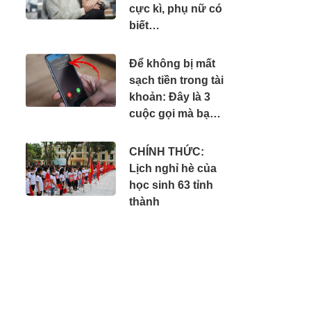
cực kì, phụ nữ có
biết…
Để không bị mất
sạch tiền trong tài
khoản: Đây là 3
cuộc gọi mà bạn
phải tắt máy ngay
lập tức
CHÍNH THỨC:
Lịch nghỉ hè của
học sinh 63 tỉnh
thành