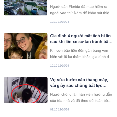
không còn nữa: Tình cảnh u
Người dân Florida đã mạo hiểm ra
ám hiện tại của hàng triệu
ngoài vào thứ Năm để khảo sát thiệt
người
hại dưới bầu trời xanh và ánh sáng
10:10 12/10/24
mặt trời rực rỡ.
Gia đình 4 người mất tích bí ẩn
sau khi lên xe sơ tán tránh bão,
kết cục sau đó khiến dư luận
Khi cơn bão tiến đến gần bang ven
lặng người
biển với lũ lụt thảm khốc, gia đình đã
cố gắng chạy trốn vào phút chót.
10:10 12/10/24
Vợ vừa bước vào thang máy,
vài giây sau chồng bất lực
chứng kiến giây phút cuối đời
Người chồng là nhân viên hướng dẫn
của vợ
của tòa nhà và đã theo dõi toàn bộ
quá trình người vợ gặp tai nạn trong
09:10 12/10/24
thang máy rồi qua đời sau đó.