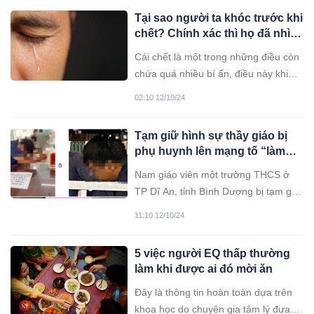
Tại sao người ta khóc trước khi
chết? Chính xác thì họ đã nhìn
thấy gì? Sự thật rất khó tin!
Cái chết là một trong những điều còn
chứa quá nhiều bí ẩn, điều này khiến
cái chết lại càng đáng sợ hơn. Nhiều
02:10 12/10/24
tác phẩm điện ảnh, truyền hình miêu
tả trạng thái hấp hối sẽ mang đến
Tạm giữ hình sự thầy giáo bị
cho nhân vật những cảm xúc phong
phụ huynh lên mạng tố “làm
phú hơn và hầu hết các nhân vật sẽ
chuyện xấu” với nữ sinh ở
rơi nước mắt trước khi chết.
Nam giáo viên một trường THCS ở
Bình Dương
TP Dĩ An, tỉnh Bình Dương bị tạm giữ
hình sự để điều tra về tội d*m ô trẻ
11:10 12/10/24
em.
5 việc người EQ thấp thường
làm khi được ai đó mời ăn
Đây là thông tin hoàn toàn dựa trên
khoa học do chuyên gia tâm lý đưa