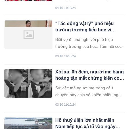
thành tâm điểm chú ý.
04:10 11/10/24
“Tác động vật lý” phó hiệu
trưởng trường tiểu học vì
nhiều lần đi nhà nghỉ với vợ
Biết vợ đi nhà nghỉ với phó hiệu
mình
trưởng trường tiểu học, Tâm nổi cơn
ghen. Anh ta cầm d:a:o, bình xịt hơi
03:10 11/10/24
cay, vỏ chai bia xông vào trường học
tìm "tình địch" để xử lý.
Xót xa: 0h đêm, người mẹ bàng
hoàng tận mắt chứng kiến con
ra đi vì đ.ột qu.ỵ
Sự việc mà người mẹ trong câu
chuyện này chia sẻ khiến nhiều người
không khỏi xót xa...
03:10 11/10/24
Hồ thuỷ điện lớn nhất miền
Nam tiếp tục xả lũ vào ngày