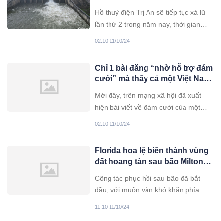
12/10
Hồ thuỷ điện Trị An sẽ tiếp tục xả lũ
lần thứ 2 trong năm nay, thời gian
thực hiện từ 10h ngày mai (12/10).
02:10 11/10/24
Chỉ 1 bài đăng “nhờ hỗ trợ đám
cưới” mà thấy cả một Việt Nam
đầy tình thương: Tràn ngập lời
Mới đây, trên mạng xã hội đã xuất
ngỏ giúp đỡ, từ váy cưới đến
hiện bài viết về đám cưới của một
thiệp mời
cặp đôi đặc biệt thu hút sự chú ý của
02:10 11/10/24
nhiều người.
Florida hoa lệ biến thành vùng
đất hoang tàn sau bão Milton
lịch sử, số người thiệt mạng
Công tác phục hồi sau bão đã bắt
tiếp tục tăng
đầu, với muôn vàn khó khăn phía
trước.
11:10 11/10/24