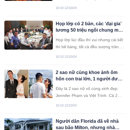
ra.
10:10 12/10/24
Họp lớp có 2 bàn, các ‘đại gia’
lương 50 triệu ngồi chung mâm
nhưng lúc thanh toán mới bất
Họp lớp lúc đầu thì vui nhưng cái kết
ngờ
thì bẽ bàng, tất cả đều sượng trân.
Câu chuyện đang gây tranh cãi xôn
10:10 12/10/24
xao khiến nhiều người bức xúc vì
từng gặp tình huống tương tự!
2 sao nữ cùng khoe ảnh ôm
hôn con trai lớn, 1 người được
khen hết lời, 1 người bị góp ý
Đây là 2 sao nữ vô cùng xinh đẹp:
Jennifer Phạm và Việt Trinh. Cả 2
đều có con trai trong độ tuổi dậy thì
10:10 12/10/24
và 2 người mẹ cũng luôn cố gắng yêu
thương, thấu hiểu tính cách, đồng
Người dân Florida đã về nhà
hành cùng con trong cuộc sống.
sau bão Milton, nhưng nhà