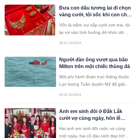
Đưa con dâu tương lai đi chọn
vàng cưới, tôi sốc khi con chọn
bộ vòng tay hơn trăm triệu, về
Vốn là niềm vui sắp cưới con trai, tôi
nhà, tôi đưa ra quyết định táo
lại rơi vào tình huống dở khóc dở
bạo
cười khi đi chọn sính lễ cùng con dâu
09:10 12/10/24
tương lai. Chính sự việc này đã khiến
tôi phải đưa ra một quyết định táo
Người đàn ông vượt qua bão
bạo...
Milton trên một chiếc thùng đá
Một phi hành đoàn trực thăng thuộc
Lực lượng Tuần duyên Mỹ đã giải
cứu một người đàn ông mắc kẹt hơn
04:10 11/10/24
một đêm ngoài khơi Vịnh Mexico do
tác động của bão Milton.
Anh em sinh đôi ở Đắk Lắk
cưới vợ cùng ngày, hôn lễ
nhiều điều đặc biệt
Hai anh em sinh đôi rước vợ cùng
một ngày, hai cô dâu xinh đẹp trở