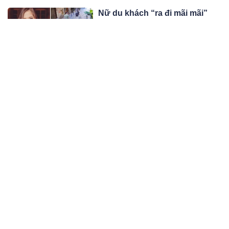
Nữ du khách “ra đi mãi mãi”
khi đang đi bộ: Camera ghi lại
khoảnh khắc đồ vật rơi từ trên
Hình ảnh camera ghi lại cho thấy nữ
cao xuống
du khách đang tản bộ trên vỉa hè thì
sự cố bất ngờ xảy ra. Thật đáng tiếc
10:10 11/10/24
cô ấy đã qua đời ngay sau đó.
Bài văn 1 điểm của bé trai lớp 3
tả cuộc sống hàng ngày khiến
cô giáo “dở khóc dở cười”, lập
Đọc xong bài văn của học sinh, giáo
tức mời phụ huynh đến trường
viên đọc xong có lẽ vừa giận lại vừa
buồn cười.
09:10 11/10/24
Nữ sinh lớp 8 mang song thai ở
Thanh Hóa: “Bố mẹ làm ăn xa,
cháu ở nhà với ông bà”
Sau khi biết tin con gái mang thai, chị
D. mới về nước và làm đơn trình báo