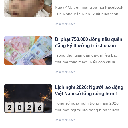
gửi ở nhà trẻ
Ngày 4/9, trên mạng xã hội Facebook
“Tin Nóng Bắc Ninh” xuất hiện thông
tin với nội dung: “phường Tiền Phong:
05:09 04/09/25
gia đình tá hỏa khi gửi con ở mầm
non tư thục, khi đi vẫn ngon nghẻ, khi
Bị phạt 750.000 đồng nếu quên
về b: ầm t: ím khắp người. Gia đình
đăng ký thường trú cho con có
đã trình báo công an”.
đúng không?
Trong thời gian gần đây, nhiều bậc
cha mẹ thắc mắc: “Nếu con chưa
được nhập hộ khẩu thì có bị xử phạt
03:09 04/09/25
750.000 đồng hay không?”. Đây là
vấn đề liên quan trực tiếp đến quyền
Lịch nghỉ 2026: Người lao động
cư trú của trẻ em và trách nhiệm của
Việt Nam có tổng cộng hơn 100
phụ huynh theo quy định pháp luật
ngày nghỉ trong năm
hiện hành.
Tổng số ngày nghỉ trong năm 2026
của một người lao động bình thường
ở nước ta là 115 ngày, chưa tính nghỉ
03:09 04/09/25
phép. Như vậy, mặc dù nhiều người