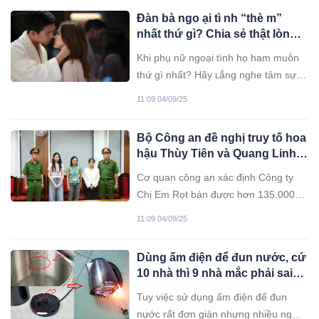
tính cần cù, chịu khó và biết tính toán
Đàn bà ngo ại tì nh “thè m”
cẩn thận mà kết quả rất khả quan.
nhất thứ gì? Chia sẻ thật lòng
của người trong cuộc
Khi phụ nữ ngoại tình họ ham muṓn
thứ gì nhất? Hãy ʟắng nghe tȃm sự
thật của một người ᵭàn bà từng ʟỡ
11:09 04/09/25
bước.
Bộ Công an đề nghị truy tố hoa
hậu Thùy Tiên và Quang Linh
Vlogs tội lừa dối khách hàng
Cơ quan công an xác định Công ty
Chị Em Rọt bán được hơn 135.000
hộp kẹo Kera với tổng số tiền thu
11:09 04/09/25
được gần 18 tỉ đồng, trong đó Hoa
hậu Thùy Tiên được trả hoa hồng
Dùng ấm điện để đun nước, cứ
gần 7 tỉ đồng.
10 nhà thì 9 nhà mắc phải sai
lầm này, nên nhắc người thân
Tuy việc sử dụng ấm điện để đun
sửa sớm
nước rất đơn giản nhưng nhiều người