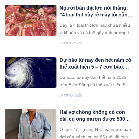
Người bán thịt lợn nói thẳng:
“4 loại thịt này rẻ mấy tôi cũng
không mua, cho không cũng
Đây là 4 loại thịt lợn này chứa nhiều
chẳng lấy”
vi khuẩn và có thể gây ảnh hưởng tới
sức khoẻ. Ngay cả người bán thịt lợn
07:09 05/09/25
cũng tiết lộ rằng họ sẽ không tiêu thụ
những loại thịt này.
Dự báo từ nay đến hết năm có
thể xuất hiện 5 – 7 cơn bão,
không khí lạnh đến sớm, bắt
Dự báo, từ nay đến hết năm 2025
đầu từ tháng 9, tháng 10
trên Biển Đông có thể xuất hiện 5 - 7
cơn bão hoặc áp thấp nhiệt đới. Khả
04:09 05/09/25
năng 1/2 trong số đó tác động đến
đất liền Việt Nam. Năm nay, dự báo
Hai vợ chồng không có con
không khí lạnh đến sớm.
cái, cụ ông mượn được 500
nghìn từ hàng xóm đưa vợ vào
Ở tuổi 77, cụ ông N.C. và người bạn
bệnh viện, bác sĩ chuyển bà lên
đời của mình, cụ bà 65 tuổi đã cùng