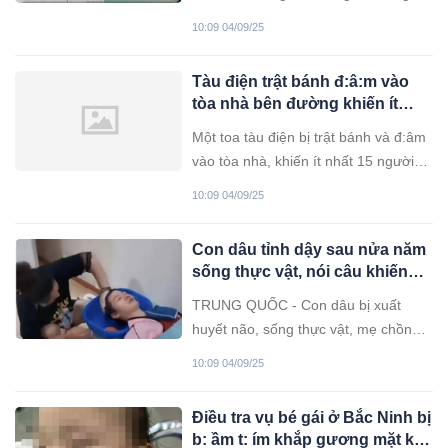
vẫn mắc sai lầm làm rút ngắn tuổi thọ
10:09 04/09/25
của thiết bị cũng như gây hại cho sức
khỏe con người.
Tàu điện trật bánh đ:â:m vào
tòa nhà bên đường khiến ít
nhất 15 người tuvong, 18
Một toa tàu điện bị trật bánh và đ:âm
người bị thương
vào tòa nhà, khiến ít nhất 15 người
thiệt mạng và 18 người bị thương.
10:09 04/09/25
Con dâu tỉnh dậy sau nửa năm
sống thực vật, nói câu khiến
mẹ chồng bật khóc
TRUNG QUỐC - Con dâu bị xuất
huyết não, sống thực vật, mẹ chồng
không quản khó khăn, dốc hết tiền
10:09 04/09/25
bạc và sức lực chăm sóc, giúp cô hồi
phục.
Điều tra vụ bé gái ở Bắc Ninh bị
b: ầm t: ím khắp gương mặt khi