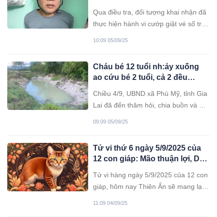
Qua điều tra, đối tượng khai nhận đã
thực hiện hành vi cướp giật vé số trên
địa bàn phường Mỹ Tho, Đồng Tháp
10:09 05/09/25
sau đó đối tượng bán vé số lấy tiền
tiêu xài.
Cháu bé 12 tuổi nh:ảy xuống
ao cứu bé 2 tuổi, cả 2 đều
tuvong
Chiều 4/9, UBND xã Phù Mỹ, tỉnh Gia
Lai đã đến thăm hỏi, chia buồn và hỗ
trợ 4 triệu đồng cho 2 gia đình ở thôn
09:09 05/09/25
Trung Thành 1, có con nhỏ tuvong do
đuối nước.
Tử vi thứ 6 ngày 5/9/2025 của
12 con giáp: Mão thuận lợi, Dậu
lắm tiền
Tử vi hàng ngày 5/9/2025 của 12 con
giáp, hôm nay Thiên Ấn sẽ mang lại
những lời khen ngợi mà bạn muốn
11:09 04/09/25
nhận được trong công việc, nhờ đức