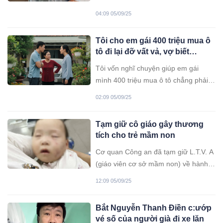
tuyến tỉnh và dặn ông lên chăm
nhau đi qua bao thăng trầm trong căn
sóc, nhưng vừa đến nơi ông lại
04:09 05/09/25
nhà nhỏ cũ kỹ ở Đắk Lắk. Hơn nửa
nhận được tin bà đã mất…
đời người, hai ông bà lặng lẽ sống
Tôi cho em gái 400 triệu mua ô
nương tựa vào nhau, không con cái,
tô đi lại đỡ vất vả, vợ biết
không người thân bên cạnh.
chuyện liền kêu trời kêu đất
Tôi vốn nghĩ chuyện giúp em gái
“anh giàu quá nhỉ”
mình 400 triệu mua ô tô chẳng phải
vấn đề gì to tát. Nó làm công nhân xa
02:09 05/09/25
quê, ngày nắng ngày mưa đi làm
bằng xe máy, nhìn em gái lọ mọ dưới
Tạm giữ cô giáo gây thương
mưa mà lòng tôi xót xa. Có chút tiền
tích cho trẻ mầm non
để dành, tôi đưa cho nó mua chiếc xe
cũ, coi như san sẻ bớt gánh nặng.
Cơ quan Công an đã tạm giữ L.T.V. A
(giáo viên cơ sở mầm non) về hành vi
cố ý gây thương tích cho cháu D.T.V
12:09 05/09/25
ở phường Tiền Phong (Bắc Ninh).
Bắt Nguyễn Thanh Điền c:ướp
vé số của người già đi xe lăn