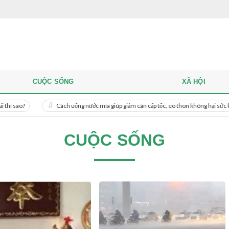
CUỘC SỐNG
XÃ HỘI
Cách uống nước mía giúp giảm cân cấp tốc, eo thon không hại sức khỏe
CUỘC SỐNG