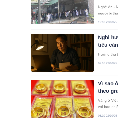
Nghệ An - M
người bị th
12:10 23/10/25
Nghỉ hư
tiêu cà
Hưởng thụ tu
07:10 22/10/25
Vì sao 
theo g
Vàng ở Việt
với bao nhi
05:10 22/10/25