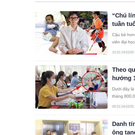
“Chú lí
tuần tuổ
Cậu bé hơn 
viên đại học
10:10 24/10/25
Theo qu
hưởng 1
Dưới đây là
tháng 800.0
09:10 24/10/25
Danh tí
ông tan