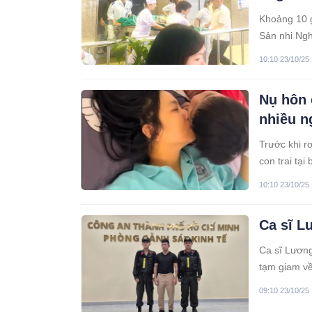
Khoảng 10 g
Sản nhi Ngh
tập viên, 2
10:10 23/10/25
sau đó, lực
Nụ hôn 
nhiều n
Trước khi r
con trai tạ
hai mẹ con.
10:10 23/10/25
Ca sĩ L
Ca sĩ Lương
tạm giam về 
09:10 23/10/25