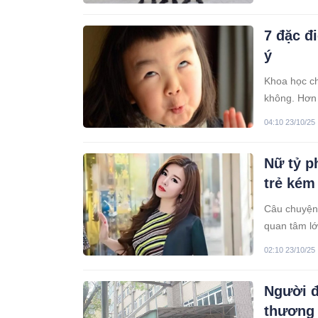
7 đặc đ
ý
Khoa học chỉ
không. Hơn 
một bài kiểm
04:10 23/10/25
Nữ tỷ p
trẻ kém
Câu chuyện 
quan tâm lớ
02:10 23/10/25
Người đ
thương 