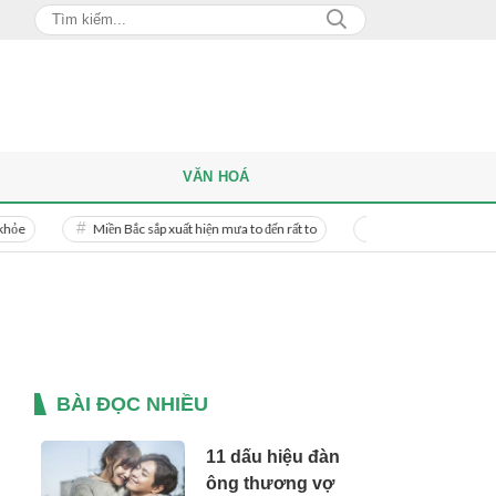
VĂN HOÁ
Miền Bắc sắp xuất hiện mưa to đến rất to
Danh tính người phụ nữ bị bạn tr
BÀI ĐỌC NHIỀU
11 dấu hiệu đàn
ông thương vợ