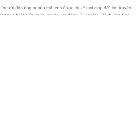
“người đàn ông nghèo mất con được tài xế taxi giúp đỡ” lan truyền
ạng xã hội khiến nhiều người xúc động. Tuy nhiên, Bệnh viện Bạch
n cháu bé trong câu chuyện hoàn toàn khỏe mạnh, không có trường
 như thông tin lan truyền.
ên sân bay lục lọi hành lý của khách tr:ộm 50
ồng
 Anh Vũ, nhân viên phục vụ hành lý tại sân bay Tân Sơn Nhất, khai
dụng sơ hở trong quá trình phục vụ hành lý để lục lọi hành lý của
rộm tài sản.
 truy tố Chủ tịch Công ty Vàng Việt Nam
 (Chủ tịch HĐQT Công ty Vàng Việt Nam) bị can bị đề nghị truy tố về
 về kế toán gây hậu quả nghiêm trọng liên quan đến 2 đường dây
g trị giá hơn 1.200 tỷ đồng.