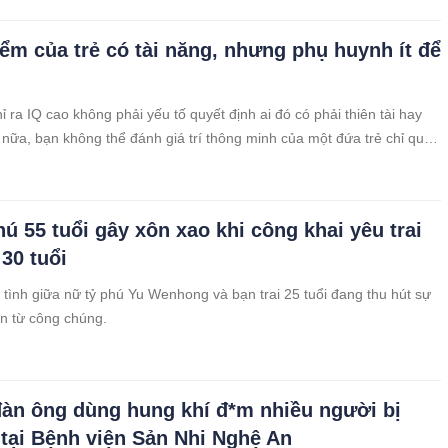
iểm của trẻ có tài năng, nhưng phụ huynh ít để
 ra IQ cao không phải yếu tố quyết định ai đó có phải thiên tài hay
nữa, bạn không thể đánh giá trí thông minh của một đứa trẻ chỉ qua
 tra.
hú 55 tuổi gây xôn xao khi công khai yêu trai
 30 tuổi
tình giữa nữ tỷ phú Yu Wenhong và bạn trai 25 tuổi đang thu hút sự
n từ công chúng.
àn ông dùng hung khí đ*m nhiều người bị
tại Bệnh viện Sản Nhi Nghệ An