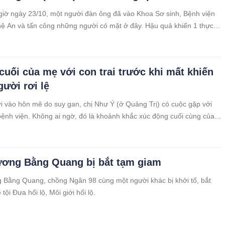
iờ ngày 23/10, một người đàn ông đã vào Khoa Sơ sinh, Bệnh viện
ệ An và tấn công những người có mặt ở đây. Hậu quả khiến 1 thực
 điều dưỡng, 2 người nhà bệnh nhân và 2 cháu bé bị thương. Ngay
 lượng Công an đã khống chế, bắt giữ đối tượng.
cuối của mẹ với con trai trước khi mất khiến
gười rơi lệ
ơi vào hôn mê do suy gan, chị Như Ý (ở Quảng Trị) có cuộc gặp với
i bệnh viện. Không ai ngờ, đó là khoảnh khắc xúc động cuối cùng của
ương Bằng Quang bị bắt tạm giam
 Bằng Quang, chồng Ngân 98 cùng một người khác bị khởi tố, bắt
tội Đưa hối lộ, Môi giới hối lộ.