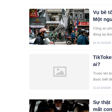
Vụ bê tô
Một ngư
Công an phư
động tại đư
thương.
02:10 22/10/25
TikToke
ai?
Trước khi b
được biết đ
Việt dịp lễ 3
11:10 22/10/25
Sự thật
mất con