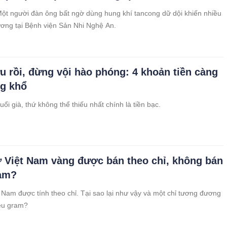
ột người đàn ông bất ngờ dùng hung khí tancong dữ dội khiến nhiều
ương tại Bệnh viện Sản Nhi Nghệ An.
u rồi, đừng vội hào phóng: 4 khoản tiền càng
ng khổ
ổi già, thứ không thể thiếu nhất chính là tiền bạc.
ở Việt Nam vàng được bán theo chỉ, không bán
ram?
 Nam được tính theo chỉ. Tại sao lại như vậy và một chỉ tương đương
êu gram?