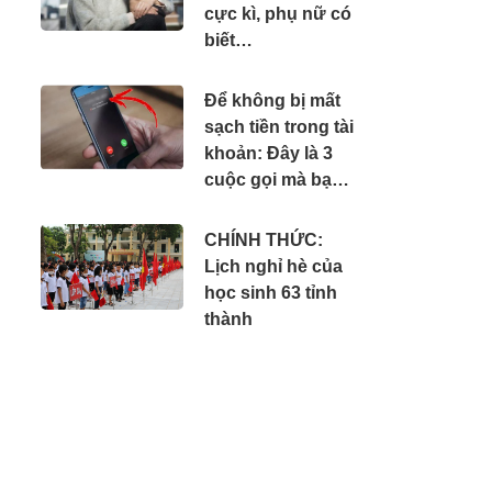
cực kì, phụ nữ có
biết…
Để không bị mất
sạch tiền trong tài
khoản: Đây là 3
cuộc gọi mà bạn
phải tắt máy ngay
lập tức
CHÍNH THỨC:
Lịch nghỉ hè của
học sinh 63 tỉnh
thành