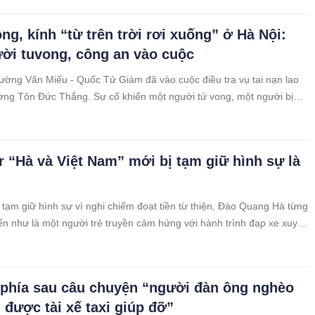
ng, kính “từ trên trời rơi xuống” ở Hà Nội:
ời tuvong, công an vào cuộc
ờng Văn Miếu - Quốc Tử Giám đã vào cuộc điều tra vụ tai nạn lao
ờng Tôn Đức Thắng. Sự cố khiến một người tử vong, một người bị
r “Hà và Việt Nam” mới bị tạm giữ hình sự là
ị tạm giữ hình sự vì nghi chiếm đoạt tiền từ thiện, Đào Quang Hà từng
ến như là một người trẻ truyền cảm hứng với hành trình đạp xe xuyên
0/4.
 phía sau câu chuyện “người đàn ông nghèo
 được tài xế taxi giúp đỡ”