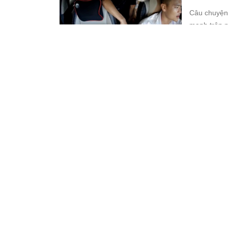
Câu chuyện 
mạnh trên m
Mai xác nhậ
11:10 22/10/25
hợp tử vong
Nhân vi
triệu đ
Trần Phương
nhận đã lợi 
khách, lấy t
10:10 22/10/25
Đề nghị
Trần Như My
tội Vi phạm
buôn lậu vàn
09:10 22/10/25