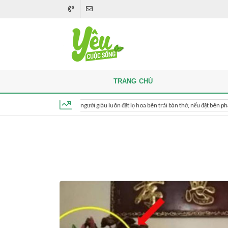
TRANG CHỦ
Khi thắp hương, người giàu luôn đặt lọ hoa bên trái bàn thờ, nếu đặt bên phải thì sao?
Thứ 6, ngày 7 tháng 8, 2026, 11:35:08