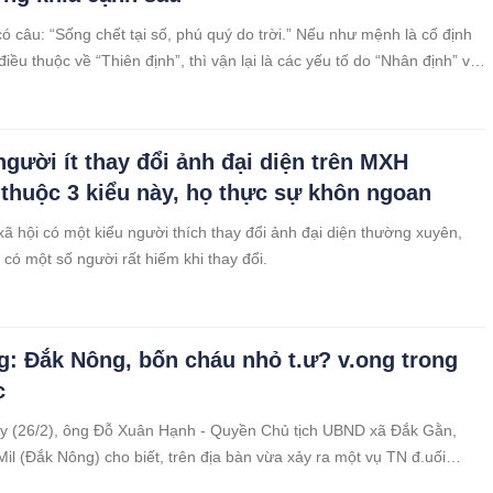
ó câu: “Sống chết tại số, phú quý do trời.” Nếu như mệnh là cố định
 điều thuộc về “Thiên định”, thì vận lại là các yếu tố do “Nhân định” và
 đổi được.
gười ít thay đổi ảnh đại diện trên MXH
thuộc 3 kiểu này, họ thực sự khôn ngoan
ã hội có một kiểu người thích thay đổi ảnh đại diện thường xuyên,
có một số người rất hiếm khi thay đổi.
g: Đắk Nông, bốn cháu nhỏ t.ư? v.ong trong
c
ay (26/2), ông Đỗ Xuân Hạnh - Quyền Chủ tịch UBND xã Đắk Gằn,
il (Đắk Nông) cho biết, trên địa bàn vừa xảy ra một vụ TN đ.uối
 4 cháu nhỏ TV.