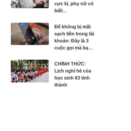
cực kì, phụ nữ có
biết…
Để không bị mất
sạch tiền trong tài
khoản: Đây là 3
cuộc gọi mà bạn
phải tắt máy ngay
lập tức
CHÍNH THỨC:
Lịch nghỉ hè của
học sinh 63 tỉnh
thành