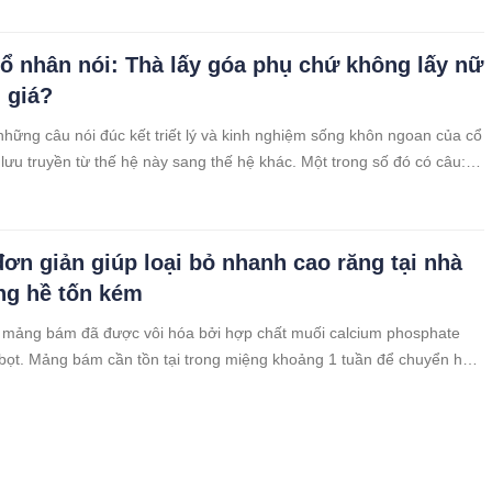
cổ nhân nói: Thà lấy góa phụ chứ không lấy nữ
i giá?
những câu nói đúc kết triết lý và kinh nghiệm sống khôn ngoan của cổ
lưu truyền từ thế hệ này sang thế hệ khác. Một trong số đó có câu:
a phụ chứ không lấy nữ nhân tái giá”, đây là một trong những quan
ân cổ xưa, vậy tại sao lại có cách nói như vậy?
đơn giản giúp loại bỏ nhanh cao răng tại nhà
g hề tốn kém
 mảng bám đã được vôi hóa bởi hợp chất muối calcium phosphate
bọt. Mảng bám cần tồn tại trong miệng khoảng 1 tuần để chuyển hóa
ăng.
n dạy: ‘Lấy vợ nhìn mẹ, lấy chồng xem cha”.
 lại như vậy?