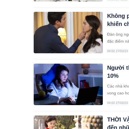
Không p
khiến c
Đàn ông ngo
đặc điểm nà
04:02 27/02/23
Người t
10%
Các nhà kho
vong cao hơ
04:02 27/02/23
THỜI VẬ
đến nhữ