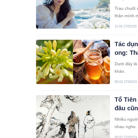
Trau chuốt c
thân mình m
11:02 27/02/23
Tác dụn
ong: Th
Dưới đây l
khảo.
05:02 27/02/23
Tổ Tiên
đâu cũn
Nhiều người
nhau nghe. 
cuộc sống c
05:02 27/02/23