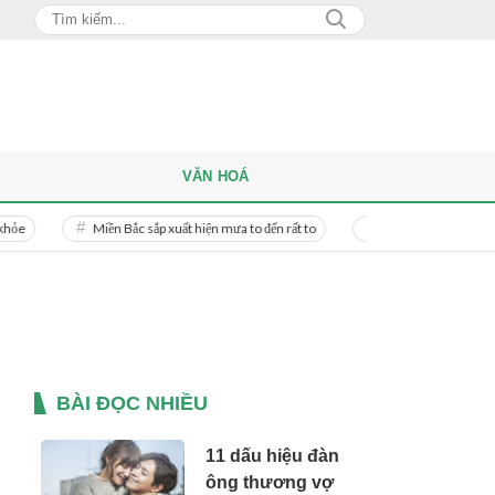
VĂN HOÁ
Miền Bắc sắp xuất hiện mưa to đến rất to
Danh tính người phụ nữ bị bạn tr
BÀI ĐỌC NHIỀU
11 dấu hiệu đàn
ông thương vợ