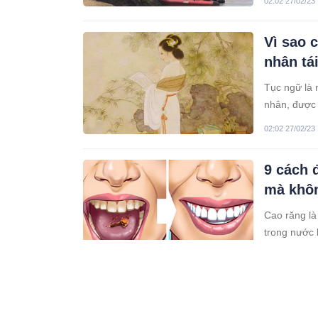
02:02 27/02/23
Vì sao 
nhân tá
Tục ngữ là 
nhân, được 
“Thà lấy gó
02:02 27/02/23
điểm hôn nh
9 cách 
mà khôn
Cao răng là
trong nước 
thành cao r
02:02 27/02/23
Cổ nhâ
Tại sao