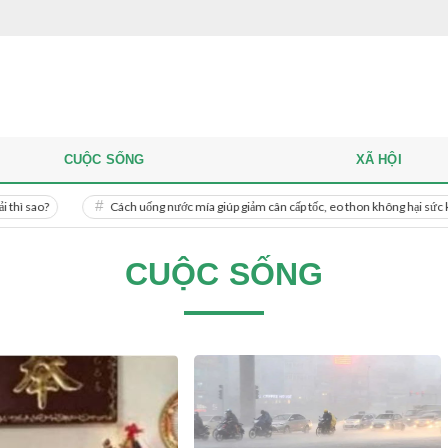
CUỘC SỐNG
XÃ HỘI
Cách uống nước mía giúp giảm cân cấp tốc, eo thon không hại sức khỏe
CUỘC SỐNG