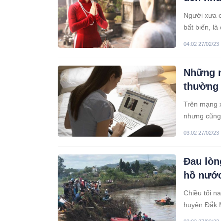
Người xưa c
bất biến, là
có thể thay
04:02 27/02/23
Những n
thường 
Trên mạng x
nhưng cũng 
03:02 27/02/23
Đau lòn
hồ nướ
Chiều tối n
huyện Đắk M
n.ước khiến