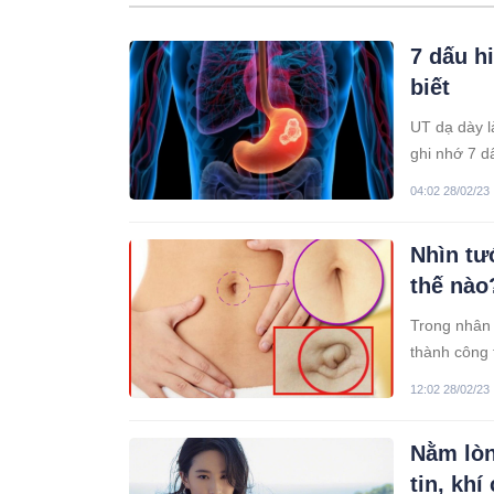
7 dấu h
biết
UT dạ dày l
ghi nhớ 7 d
04:02 28/02/23
Nhìn tư
thế nào
Trong nhân 
thành công 
12:02 28/02/23
Nằm lòn
tin, kh