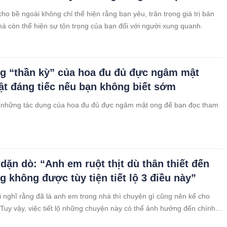
ho bề ngoài không chỉ thể hiện rằng bạn yêu, trân trọng giá trị bản
à còn thể hiện sự tôn trọng của bạn đối với người xung quanh.
g “thần kỳ” của hoa đu đủ đực ngâm mật
ật đáng tiếc nếu bạn không biết sớm
à những tác dụng của hoa đu đủ đực ngâm mật ong để bạn đọc tham
 dặn dò: “Anh em ruột thịt dù thân thiết đến
g không được tùy tiện tiết lộ 3 điều này”
 nghĩ rằng đã là anh em trong nhà thì chuyện gì cũng nên kể cho
Tuy vậy, việc tiết lộ những chuyện này có thể ảnh hưởng đến chính
ủa bạn và anh, chị em của bạn.