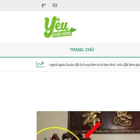
TRANG CHỦ
Khi thắp hương, người giàu luôn đặt lọ hoa bên trái bàn thờ, nếu đặt bên phải thì sao?
Thứ 7, ngày 8 tháng 8, 2026, 07:27:18