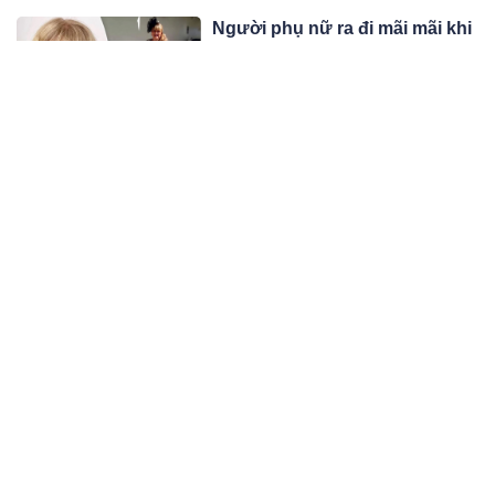
gồm cả dấu hiệu sớm của UT.
Người phụ nữ ra đi mãi mãi khi
dùng th.uốc giảm cân cấp tốc
để kịp đám cưới con gái
Một người mẹ được kê đơn thuốc
O.zem.pic để giảm cân với hy vọng
mặc vừa chiếc váy mình yêu thích
10:11 09/11/23
trong đám cưới của con gái.
Qua 50 tuổi, cha mẹ thông thái
không tiết lộ 4 bí mật này với
con, giữ kín là bảo vệ mình
Qua 50 tuổi, các bậc phụ huynh cần
cẩn trọng hơn nữa trong việc tiết lộ
thông tin với các con, các cháu.
10:11 09/11/23
Những cặp đôi “lệch pha” kì lạ
nổi tiếng nhất thế giới
Dưới đây là những cặp đôi kì lạ có vẻ
ngoài hoàn toàn đối lập nhau nhưng