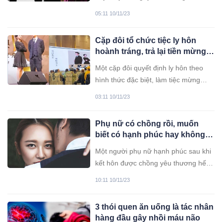
mai này con chỉ muốn rời xa bố mẹ,
05:11 10/11/23
đi không muốn về.
Cặp đôi tổ chức tiệc ly hôn
hoành tráng, trả lại tiền mừng
cưới cho khách gây xôn xao
Một cặp đôi quyết định ly hôn theo
hình thức đặc biệt, làm tiệc mừng
hoành tráng, mời khách đến để trả lại
03:11 10/11/23
toàn bộ tiền mừng cưới trước đó.
Phụ nữ có chồng rồi, muốn
biết có hạnh phúc hay không
cứ nhìn vào chỗ này là rõ
Một người phụ nữ hạnh phúc sau khi
kết hôn được chồng yêu thương hết
mực, đương nhiên cô ấy sẽ chăm sóc
10:11 10/11/23
và chải chuốt bản thân hàng ngày.
Nhìn vào 3 điểm này là bạn có thể
3 thói quen ăn uống là tác nhân
biết ngay cô ấy có đang hạnh phúc
hàng đầu gây nhồi máu não