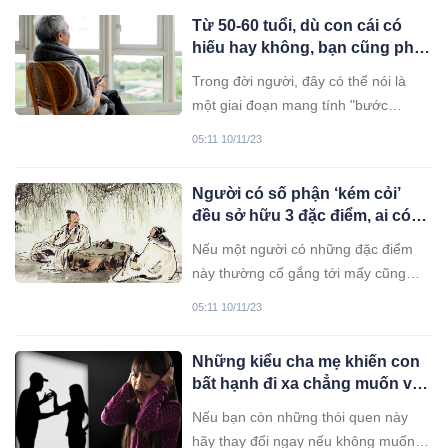
chuyên gia nói gì?
Từ 50-60 tuổi, dù con cái có
hiếu hay không, bạn cũng phải
chuẩn bị trước cho mình 3
Trong đời người, đây có thể nói là
“đường lui”
một giai đoạn mang tính "bước
ngoặt" vô cùng quan trọng.
05:11 10/11/23
Ngườі có số phận ‘kém cỏі’
đều sở hữu 3 đặc đіểm, аі có
1/3 cũng chẳng thể gіàu
Nếu một người có những đặc điểm
này thường cố gắng tới mấy cũng
không bao giờ khá lên được.
05:11 10/11/23
Những kiểu cha mẹ khiến con
bất hạnh đi xa chẳng muốn về,
thương con thì cha mẹ nhớ soi
Nếu bạn còn những thói quen này
lại mình
hãy thay đổi ngay nếu không muốn