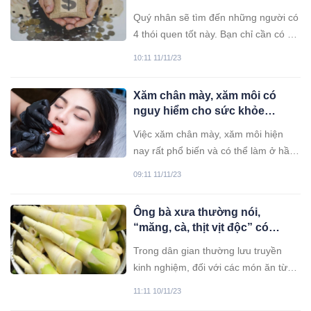
đó, dù túng quẫn đến mấy
Quý nhân sẽ tìm đến những người có
cũng sớm phú quý
4 thói quen tốt này. Bạn chỉ cần có 1
điều thôi làm gì cũng may mắn, thuận
10:11 11/11/23
lợi.
Xăm chân mày, xăm môi có
nguy hiểm cho sức khỏe
không? Bác sĩ giải đáp
Việc xăm chân mày, xăm môi hiện
nay rất phổ biến và có thể làm ở hầu
hết các spa , cơ sở làm đẹp.
09:11 11/11/23
Ông bà xưa thường nói,
“măng, cà, thịt vịt độc” có
nghĩa là gì?
Trong dân gian thường lưu truyền
kinh nghiệm, đối với các món ăn từ
măng, cà, vịt rất độc hại với cơ thể
11:11 10/11/23
con người và nên hạn chế ăn. Vậy