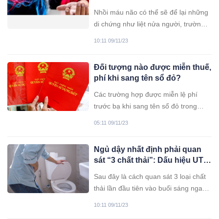
trong hôn nhân hay không.
Nhồi máu não có thể sẽ để lại những
di chứng như liệt nửa người, trường
hợp nặng có thể phải nằm liệt
10:11 09/11/23
giường, thậm chí nguy hiểm đến tính
mạng. Một trong những nguyên nhân
Đối tượng nào được miễn thuế,
gây ra hiện tượng này liên quan đến
phí khi sang tên sổ đỏ?
ăn uống.
Các trường hợp được miễn lệ phí
trước bạ khi sang tên sổ đỏ trong
trường hợp thừa kế, tặng cho nhà đất
05:11 09/11/23
được quy định tại khoản 10 Điều 10
Nghị định 10/2022/NĐ-CP.
Ngủ dậy nhất định phải quan
sát “3 chất thải”: Dấu hiệu UT
và các căn bệnh nguy hiểm
Sau đây là cách quan sát 3 loại chất
thải lần đầu tiên vào buổi sáng ngay
sau khi ngủ dậy sẽ ngầm cảnh báo
10:11 09/11/23
cho bạn biết tình trạng sức khỏe, bao