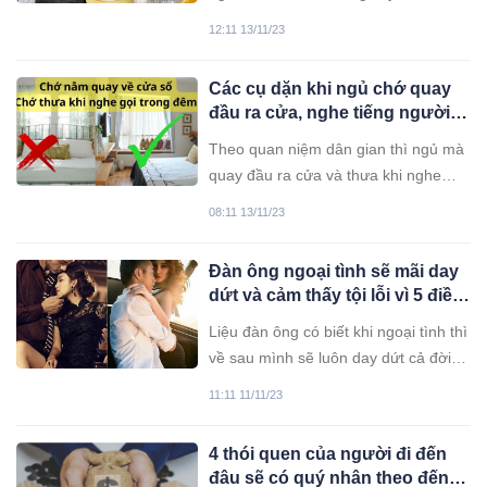
ốm… thường kiêng đi đám tang vì sợ
12:11 13/11/23
"hơi lạnh".
Các cụ dặn khi ngủ chớ quay
đầu ra cửa, nghe tiếng người
gọi không được thưa, vì sao?
Theo quan niệm dân gian thì ngủ mà
quay đầu ra cửa và thưa khi nghe
tiếng ai gọi trong lúc mình đang ngủ
08:11 13/11/23
là sẽ gặp nhiều điều xúi quẩy, vận
hạn
Đàn ông ngoại tình sẽ mãi day
dứt và cảm thấy tội lỗi vì 5 điều
sau đây
Liệu đàn ông có biết khi ngoại tình thì
về sau mình sẽ luôn day dứt cả đời
về 5 điều này?
11:11 11/11/23
4 thói quen của người đi đến
đâu sẽ có quý nhân theo đến