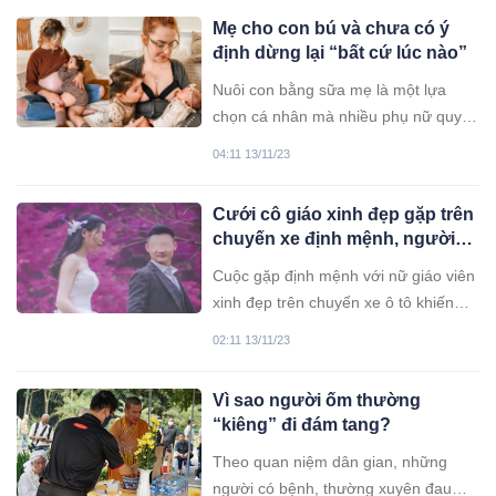
Mẹ cho con bú và chưa có ý
định dừng lại “bất cứ lúc nào”
Nuôi con bằng sữa mẹ là một lựa
chọn cá nhân mà nhiều phụ nữ quyết
định tiếp cận theo cách khác. Tuy
04:11 13/11/23
nhiên, việc cho con bú ở nơi công
cộng hoặc cho đến khi trẻ lớn hơn
Cưới cô giáo xinh đẹp gặp trên
vẫn là một chủ đề gây tranh cãi.
chuyến xe định mệnh, người
đàn ông khóc ròng ngay đêm
Cuộc gặp định mệnh với nữ giáo viên
tân hôn
xinh đẹp trên chuyến xe ô tô khiến
người đàn ông 30 tuổi si mê và quyết
02:11 13/11/23
định kết hôn rồi nhận cái kết đắng.
Vì sao người ốm thường
“kiêng” đi đám tang?
Theo quan niệm dân gian, những
người có bệnh, thường xuyên đau