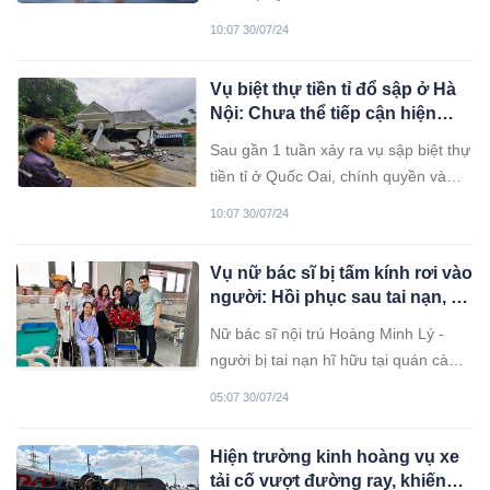
nhà
Liêu) cho biết, trên địa bàn xã vừa
10:07 30/07/24
xảy ra vụ đuối nước thương tâm.
Vụ biệt thự tiền tỉ đổ sập ở Hà
Nội: Chưa thể tiếp cận hiện
trường, mong muốn lớn nhất là
Sau gần 1 tuần xảy ra vụ sập biệt thự
tìm thấy di ảnh bố
tiền tỉ ở Quốc Oai, chính quyền và
người nhà vẫn bất lực, chưa thể tiếp
10:07 30/07/24
cận hiện trường dọn dẹp đống đổ
nát, tìm lại tài sản bị vùi lấp.
Vụ nữ bác sĩ bị tấm kính rơi vào
người: Hồi phục sau tai nạn, sẽ
trở lại làm việc tại Bệnh viện K
Nữ bác sĩ nội trú Hoàng Minh Lý -
người bị tai nạn hĩ hữu tại quán cà
phê The Coffee House đã hồi phục
05:07 30/07/24
sức khỏe sau thời gian điều trị, phục
hồi chức năng.
Hiện trường kinh hoàng vụ xe
tải cố vượt đường ray, khiến