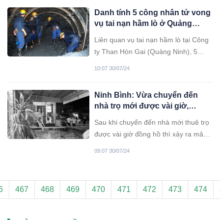
Danh tính 5 công nhân tử vong
vụ tai nạn hầm lò ở Quảng
Ninh: Nạn nhân trẻ nhất mới 23
Liên quan vụ tai nạn hầm lò tại Công
tuổi
ty Than Hòn Gai (Quảng Ninh), 5
công nhân tử vong, cơ quan chức
10:07 30/07/24
năng vừa xác định danh tính các nạn
nhân.
Ninh Bình: Vừa chuyển đến
nhà trọ mới được vài giờ,
chồng “xuống tay” với vợ rồi
Sau khi chuyển đến nhà mới thuê trọ
tự thú
được vài giờ đồng hồ thì xảy ra mâu
thuẫn, người chồng ra tay sát hại vợ.
09:07 30/07/24
6
467
468
469
470
471
472
473
474