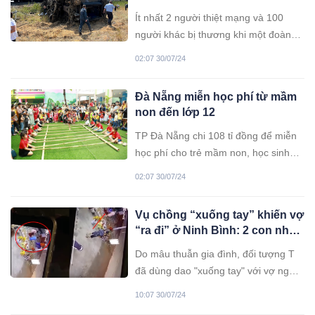
tàu hỏa trật bánh, vỡ nát: Ít
Ít nhất 2 người thiệt mạng và 100
nhất 100 người thương vong,
người khác bị thương khi một đoàn
hành khách hoảng loạn
tàu chở 800 người va chạm với một
02:07 30/07/24
chiếc xe tải khiến 8 toa tàu trật bánh
tại Nga vào ngày 29/7.
Đà Nẵng miễn học phí từ mầm
non đến lớp 12
TP Đà Nẵng chi 108 tỉ đồng để miễn
học phí cho trẻ mầm non, học sinh
phổ thông trong năm học 2024-2025.
02:07 30/07/24
Vụ chồng “xuống tay” khiến vợ
“ra đi” ở Ninh Bình: 2 con nhỏ
chứng kiến tất cả, ám ảnh tiếng
Do mâu thuẫn gia đình, đối tượng T
la hét trong tuyệt vọng
đã dùng dao "xuống tay" với vợ ngay
tại phòng trọ, trước sự chứng kiến
10:07 30/07/24
của 2 con nhỏ.