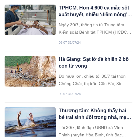
TPHCM: Hơn 4.600 ca mắc sốt
xuất huyết, nhiều ‘điểm nóng’
ngay quận trung tâm
Ngày 30/7, thông tin từ Trung tâm
Kiểm soát Bệnh tật TPHCM (HCDC)
cho biết, trên địa bàn đã ghi nhận
09:07 31/07/24
4.600 trường hợp mắc sốt xuất huyết
(SXH).
Hà Giang: Sạt lở đá khiến 2 bố
con tử vong
Do mưa lớn, chiều tối 30/7 tại thôn
Chúng Chải, thị trấn Cốc Pài, Xín
Mần đất đá lớn từ taluy dương lăn
09:07 31/07/24
xuống đường đã vùi lấp 2 bố con tử
vong tại chỗ.
Thương tâm: Không thấy hai
bé trai sinh đôi trong nhà, mẹ
vội vã đi tìm thì tá hỏa phát hiện
Tối 30/7, lãnh đạo UBND xã Vĩnh
hai bé tử vong dưới ao tôm sau
Thịnh (huyện Hòa Bình, tỉnh Bạc