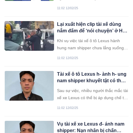
và sự đồng hành. Tuy nhiên, khi một
11:02 12/02/25
người đàn ông ngoại tình, anh ta
không chỉ phản bội lời thề hôn nhân
Lại xuất hiện clip tài xế dùng
mà còn để lại những dấu hiệu rõ ràng
nắm đấm để ‘nói chuyện’ ở Hà
khiến vợ dễ dàng nhận ra.
Nội
Khi vụ việc tài xế ô tô Lexus hành
hung nam shipper chưa lắng xuống,
trên mạng xã hội lại xuất hiện đoạn
11:02 12/02/25
clip người đàn ông dùng nắm đấm để
'nói chuyện' với người lái ô tô tại Hà
Tài xế ô tô Lexus h- ành h- ung
Nội.
nam shipper khuyết tật có thể
đối diện khung hình phạt nào?
Sau sự việc, nhiều người thắc mắc tài
xế xe Lexus có thể bị áp dụng chế tài
xử lý ra sao theo quy định của pháp
11:02 12/02/25
luật.
Vụ tài xế xe Lexus đ- ánh nam
shipper: Nạn nhân bị chấn