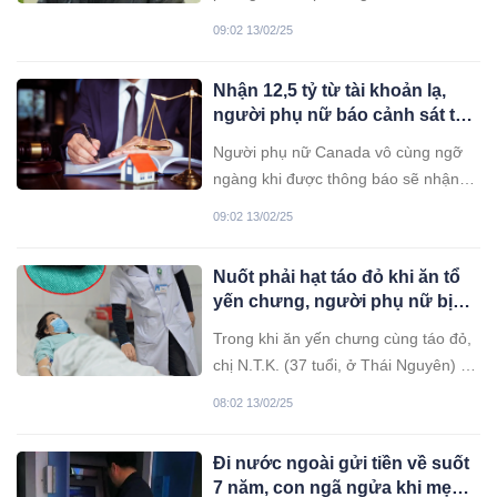
thuẫn xảy ra. Giàng đã dùng d@a
09:02 13/02/25
t@n c ông, khiến anh Th. bị thương
và anh P. tử vong tại chỗ.
Nhận 12,5 tỷ từ tài khoản lạ,
người phụ nữ báo cảnh sát thì
được khẳng định: ‘Đây là tiền
Người phụ nữ Canada vô cùng ngỡ
của chị’
ngàng khi được thông báo sẽ nhận
số tiền thừa kế từ một người chưa
09:02 13/02/25
từng gặp mặt.
Nuốt phải hạt táo đỏ khi ăn tổ
yến chưng, người phụ nữ bị
thủng ruột
Trong khi ăn yến chưng cùng táo đỏ,
chị N.T.K. (37 tuổi, ở Thái Nguyên) vô
tình nuốt luôn hạt táo. Sau đó chị
08:02 13/02/25
nhập viện cấp cứu trong tình trạng
thủng ruột, nhiễm trùng toàn thân,
Đi nước ngoài gửi tiền về suốt
đau khắp bụng.
7 năm, con ngã ngửa khi mẹ