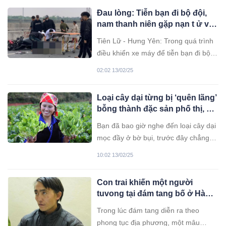
Đau lòng: Tiễn bạn đi bộ đội,
nam thanh niên gặp nạn t ử v
ong trên đường
Tiên Lữ - Hưng Yên: Trong quá trình
điều khiển xe máy để tiễn bạn đi bộ
đội không may gặp tai nạn. Cú va
02:02 13/02/25
chạm khiến nạn nhân tử vong thương
tâm.
Loại cây dại từng bị ‘quên lãng’
bỗng thành đặc sản phố thị, giá
75.000 đồng/kg
Bạn đã bao giờ nghe đến loại cây dại
mọc đầy ở bờ bụi, trước đây chẳng ai
đoái hoài tới chưa? Thế nhưng, giờ
10:02 13/02/25
đây, nó lại trở thành một món đặc sản
được dân thành phố 'săn lùng' với
Con trai khiến một người
mức giá không hề rẻ: 75.000
tuvong tại đám tang bố ở Hà
đồng/kg.
Giang
Trong lúc đám tang diễn ra theo
phong tục địa phương, một mâu