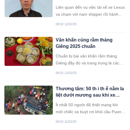
động não, thương tích 3%
Liên quan đến vụ việc tài xế xe Lexus
va chạm với nam shipper rồi hành
hung người này tại Yên Phụ, quận
09:02 12/02/25
Tây Hồ (Hà Nội), Bộ Công an đã
cung cấp thêm thông tin về kết quả
Văn khấn cúng rằm tháng
giám định mức độ tổn hại sức khỏe
Giêng 2025 chuẩn
của nạn nhân.
Chuẩn bị bài văn khấn rằm tháng
Giêng đầy đủ và trang trọng là cách
các gia đình thể hiện lòng thành kính
08:02 12/02/25
khi thực hiện nghi lễ quan trọng đầu
năm.
Thương tâm: 50 th i th ể nằm la
liệt dưới mương sau khi xe
buýt rơi
Ít nhất 50 người đã thiệt mạng khi
một chiếc xe buýt rơi khỏi cầu Puente
Belice và lao xuống vực sâu khoảng
09:02 11/02/25
20m vào ngày 10/2.