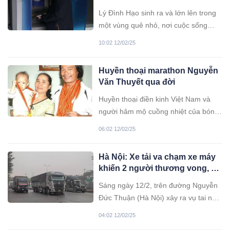
bảo không nhận được gì
Lý Đình Hạo sinh ra và lớn lên trong
một vùng quê nhỏ, nơi cuộc sống
không hề dễ dàng. Ngay từ nhỏ, anh
10:02 12/02/25
đã bộc lộ sự năng động và tư duy độc
lập, luôn ấp ủ giấc mơ trở thành một
Huyền thoại marathon Nguyễn
doanh nhân thành đạt. Anh mong
Văn Thuyết qua đời
muốn có một cuộc sống dư
Huyền thoại điền kinh Việt Nam và
người hâm mộ cuồng nhiệt của bóng
đá Nam Định, ông Nguyễn Văn
06:02 12/02/25
Thuyết, đã từ trần vào sáng ngày
12/2/2025.
Hà Nội: Xe tải va chạm xe máy
khiến 2 người thương vong, hé
lộ danh tính của các nạn nhân
Sáng ngày 12/2, trên đường Nguyễn
Đức Thuận (Hà Nội) xảy ra vụ tai nạn
giao thông giữa xe tải và xe máy,
04:02 12/02/25
khiến một người tử vong tại chỗ và