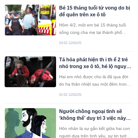
một người bị thương.
Bé 15 tháng tuổi tử vong do bị
để quên trên xe ô tô
Hôm 4/2, một em bé 15 tháng tuổi
sống cùng cha mẹ tại thành phố
Sydney của Australia đã tử vong sau
03:02 12/02/25
khi bị bố bỏ quên trên xe ôtô.
Tá hỏa phát hiện th i th ể 2 trẻ
nhỏ trong xe ô tô, hé lộ nguyên
nhân gây t ử v ong
Hai em nhỏ được cho là đã qua đời
do hạ thân nhiệt sau một đêm trong
xe tải của gia đình.
02:02 12/02/25
Người chồng ngoại tình sẽ
‘không thể’ duy trì 3 việc này
với vợ khi về nhà: Thử là biết
Hôn nhân là sự gắn kết giữa hai con
ngay
người dựa trên tình yêu, sự tin tưởng