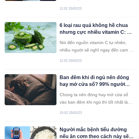
rau tốt cho sức khỏe. Vậy loại rau
11:02 25/02/23
nào giàu canxi gấp 36 canh xương
hầm?
6 loại rau quả không hề chua
nhưng cực nhiều vitamin C: Có
loại nhiều gấp 6 lần chanh
Nói đến nguồn vitamin C tự nhiên,
nhiều người sẽ nghĩ ngay đến cam và
chanh. Tuy nhiên, có nhiều loại rau
11:02 25/02/23
củ quả còn chứa lượng vitamin C cao
hơn.
Ban đêm khi đi ngủ nên đóng
hay mở cửa sổ? 99% người
làm sai bấy lâu mà không biết
Chúng ta nên đóng hay mở cửa sổ
vào ban đêm khi ngủ thì tốt nhất là
quan tâm của nhiều người? Vậy bạn
10:02 25/02/23
có biết đâu mới là câu trả lời đúng
hay không?
Người mắc bệnh tiểu đường
nếu ăn cơm theo cách này sẽ