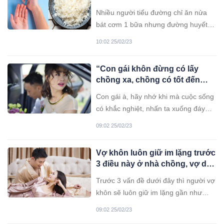
an toàn, không lo sợ bị tăng
Nhiều người tiểu đường chỉ ăn nửa
đường huyết
bát cơm 1 bữa nhưng đường huyết
vẫn tăng cao, khiến họ phải đối mặt
10:02 25/02/23
với nhiều biến chứng nguy hiểm.
Nguyên nhân chính là do họ chưa
“Con gái khôn đừng có lấy
biết cách ăn đúng.
chồng xa, chồng có tốt đến
mấy cũng không bằng gần cha
Con gái à, hãy nhớ khi mà cuộc sống
mẹ”
có khắc nghiệt, nhấn ta xuống đáy
bùn đen thì cũng chỉ có mình cha mẹ
09:02 25/02/23
là người níu ta quay trở lại, vực ta
đứng lên, đó là điều chắc chắn.
Vợ khôn luôn giữ im lặng trước
3 điều này ở nhà chồng, vợ dại
thì chỉ mong ai hỏi để kể ra hết
Trước 3 vấn đề dưới đây thì người vợ
khôn sẽ luôn giữ im lặng gần như
tuyệt đối. Ngược lại những cô vợ dại
09:02 25/02/23
hoặc nhiệt tình thái quá thường sẽ