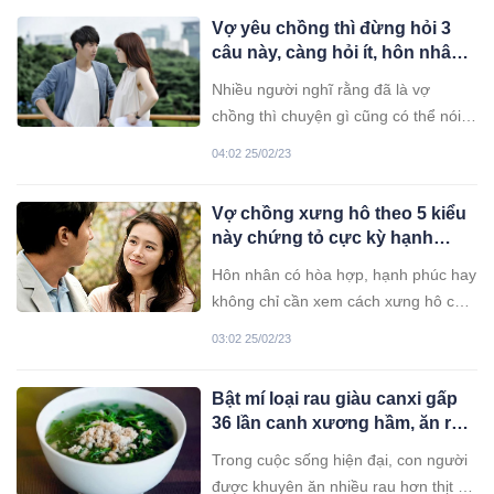
Vợ yêu chồng thì đừng hỏi 3
câu này, càng hỏi ít, hôn nhân
càng viên mãn
Nhiều người nghĩ rằng đã là vợ
chồng thì chuyện gì cũng có thể nói
với nhau, muốn biết gì thì hỏi người
04:02 25/02/23
kia điều ấy. Tuy vậy, phụ nữ khôn
ngoan thừa biết có những chuyện
Vợ chồng xưng hô theo 5 kiểu
không nên gặng hỏi chồng.
này chứng tỏ cực kỳ hạnh
phúc, kẻ thứ 3 tìm mọi cách
Hôn nhân có hòa hợp, hạnh phúc hay
không xen vào được
không chỉ cần xem cách xưng hô của
vợ chồng là biết liền.
03:02 25/02/23
Bật mí loại rau giàu canxi gấp
36 lần canh xương hầm, ăn rất
ngon lại không lo mỡ máu
Trong cuộc sống hiện đại, con người
được khuyên ăn nhiều rau hơn thịt vì