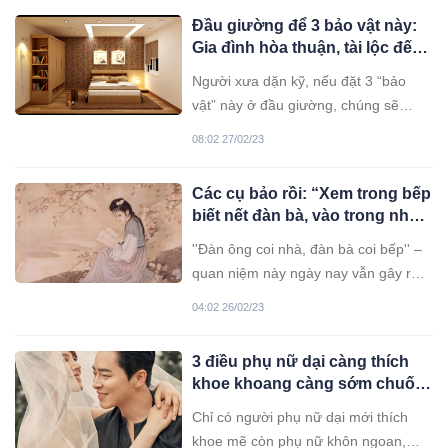
Đầu giường để 3 bảo vật này:
Gia đình hòa thuận, tài lộc đến
dồn dập, phúc khí gia tăng
Người xưa dặn kỹ, nếu đặt 3 “bảo
vật” này ở đầu giường, chúng sẽ
mang lại sức khoẻ, phúc lộc, cát
08:02 27/02/23
tường cho gia chủ.
Các cụ bảo rồi: “Xem trong bếp
biết nết đàn bà, vào trong nhà
biết nhà đói no”, ý nghĩa thật
''Đàn ông coi nhà, đàn bà coi bếp'' –
sự là gì?
quan niệm này ngày nay vẫn gây ra
vô số những tranh cãi. Liệu phụ nữ
04:02 26/02/23
hiện đại có cần được giải phóng khỏi
căn bếp không?
3 điều phụ nữ dại càng thích
khoe khoang càng sớm chuốc
họa vào thân
Chỉ có người phụ nữ dại mới thích
khoe mẽ còn phụ nữ khôn ngoan,