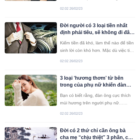
thông minh sẽ luôn khiêm tốn, đầy tự
02:02 26/02/23
trọng.
Đời người có 3 loại tiền nhất
định phải tiêu, sẽ không đi đâu
mà thiệt
Kiếm tiền đã khó, làm thế nào để tiền
sinh lời còn khó hơn. Mặc dù việc tiết
kiệm là quan trọng, nhưng có 3 loại
02:02 26/02/23
tiền bạn nhất định phải tiêu.
3 loại ‘hương thơm’ từ bên
trong của phụ nữ khiến đàn
ông say mê cả đời
Bạn có biết rằng, đàn ông cực thích
mùi hương trên người phụ nữ…
Nhưng đó đôi khi lại là loại hương
02:02 26/02/23
thơm mà bạn không ngờ tới.
Đời có 2 thứ chỉ cần ông bà
cha mẹ “chịu thiệt” 3 phần, con