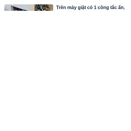
“bô bô” để rồi rước về rắc rối cho bản
Trên máy giặt có 1 công tắc ẩn,
thân.
bật lên là toàn bộ nước bẩn
chảy ra ngay
Việc vệ sinh máy giặt định kỳ là điều
cần thiết nhưng không phải ai cũng
biết tới 'công tắc ẩn' này ở trên máy
08:02 25/02/23
giặt.
Vợ chồng có nên kiểm tra điện
thoại của nhau không?
Để thêm tin tưởng đối phương, nhiều
cặp vợ chồng thương xuyên kiểm tra
điện thoại của nhau. Tuy nhiên, liệu
08:02 25/02/23
đây có phải là việc nên làm?
Đàn ông phận mỏng, phúc bạc
thường có 4 nét này trên mặt,
tài ba tới mấy cũng khó thoát
Theo nhân tướng học, đàn ông sở
nghèo
hữu một trong những nét tướng mặt