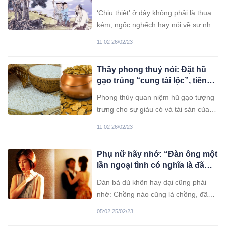
cháu hưởng phúc 7 phần, đó là
‘Chịu thiệt’ ở đây không phải là thua
thứ gì?
kém, ngốc nghếch hay nói về sự nhu
nhược, ‘chịu thiệt’ ở đây là chỉ sự
11:02 26/02/23
khiêm nhường, không tranh với đời,
tích đức hành thiện để con cháu đời
Thầy phong thuỷ nói: Đặt hũ
sau có tương lai tốt đẹp hơn.
gạo trúng “cung tài lộc”, tiền
cứ vơi lại đầy lên trong chớp
Phong thủy quan niệm hũ gạo tượng
mắt
trưng cho sự giàu có và tài sản của
gia đình. Vì vậy việc lựa chọn hũ gạo
11:02 26/02/23
cũng như vị trí đặt là rất quan trọng.
Phụ nữ hãy nhớ: “Đàn ông một
lần ngoại tình có nghĩa là đã
hết hạn sử dụng”
Đàn bà dù khôn hay dại cũng phải
nhớ: Chồng nào cũng là chồng, đã
ngoại tình thì bỏ ngay đừng tiếc!
05:02 25/02/23