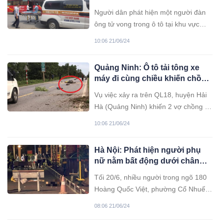
Người dân phát hiện một người đàn
ông tử vong trong ô tô tại khu vực
Nam Trung Yên, phường Yên Hòa,
10:06 21/06/24
quận Cầu Giấy, Hà Nội. Ngay sau đó,
người dân đã báo cho cơ quan chức
Quảng Ninh: Ô tô tải tông xe
năng.
máy đi cùng chiều khiến chồng
tử vong, vợ bị thương
Vụ việc xảy ra trên QL18, huyện Hải
Hà (Quảng Ninh) khiến 2 vợ chồng đi
xe máy thương vong.
10:06 21/06/24
Hà Nội: Phát hiện người phụ
nữ nằm bất động dưới chân
tòa nhà, nghi rơi từ tầng cao
Tối 20/6, nhiều người trong ngõ 180
Hoàng Quốc Việt, phường Cổ Nhuế
1, quận Bắc Từ Liêm, Hà Nội hốt
08:06 21/06/24
hoảng phát hiện một phụ nữ nằm bất