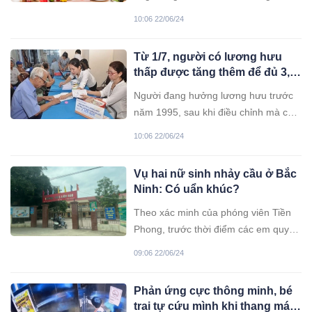
thông minh.
10:06 22/06/24
Từ 1/7, người có lương hưu
thấp được tăng thêm để đủ 3,5
triệu đồng/tháng
Người đang hưởng lương hưu trước
năm 1995, sau khi điều chỉnh mà có
mức hưởng thấp hơn 3,2 triệu
10:06 22/06/24
đồng/tháng thì điều chỉnh tăng thêm
để đạt 3,5 triệu đồng/tháng.
Vụ hai nữ sinh nhảy cầu ở Bắc
Ninh: Có uẩn khúc?
Theo xác minh của phóng viên Tiền
Phong, trước thời điểm các em quyên
sinh, dấu hiệu về mối quan hệ căng
09:06 22/06/24
thẳng giữa giáo viên và học sinh là có
thật, ít nhất từ nhận thức của chính
Phản ứng cực thông minh, bé
những nạn nhân.
trai tự cứu mình khi thang máy