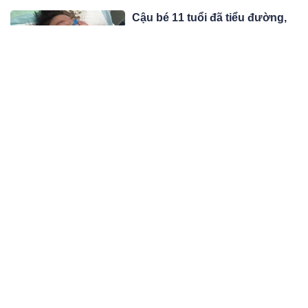
động dưới đường.
Cậu bé 11 tuổi đã tiểu đường,
huyết áp cao vì kiểu nuông
chiều con nhiều bố mẹ hiện đại
Chiều theo mọi sở thích ăn uống của
không biết là sai
con hóa ra không phải là thương con.
Khi mẹ của Tiểu Giá (Trung Quốc)
05:06 20/06/24
hiểu được điều này thì đã muộn.
Hà Tĩnh: Xe máy đối đầu ô tô
khách khiến 2 thanh niên tử
vong thương tâm
Sau cú tông trực diện một thanh niên
tử vong tại chỗ, một thanh niên được
đưa đi cấp cứu nhưng cũng không
05:06 20/06/24
qua khỏi vì vết thương quá nặng.
Nổ bình gas tại quận Hà Đông,
cột khói bốc cao
Người dân lo lắng khi trông thấy 1 cột
khói cao hàng chục mét phát ra từ