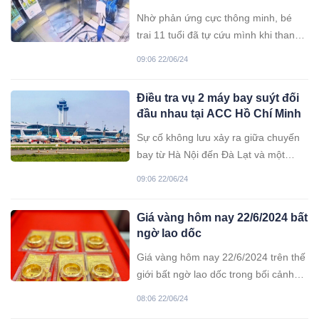
rơi
Nhờ phản ứng cực thông minh, bé
trai 11 tuổi đã tự cứu mình khi thang
máy rơi từ tầng 9 xuống tầng hầm
09:06 22/06/24
thứ 3.
Điều tra vụ 2 máy bay suýt đối
đầu nhau tại ACC Hồ Chí Minh
Sự cố không lưu xảy ra giữa chuyến
bay từ Hà Nội đến Đà Lạt và một
chuyến bay khác từ TP HCM đi
09:06 22/06/24
Thanh Hóa, vào sáng 19-6 tại không
phận Trung tâm kiểm soát đường dài
Giá vàng hôm nay 22/6/2024 bất
Hồ Chí Minh.
ngờ lao dốc
Giá vàng hôm nay 22/6/2024 trên thế
giới bất ngờ lao dốc trong bối cảnh
đồng USD tăng vọt sau khi Mỹ công
08:06 22/06/24
bố một số thông tin kinh tế.