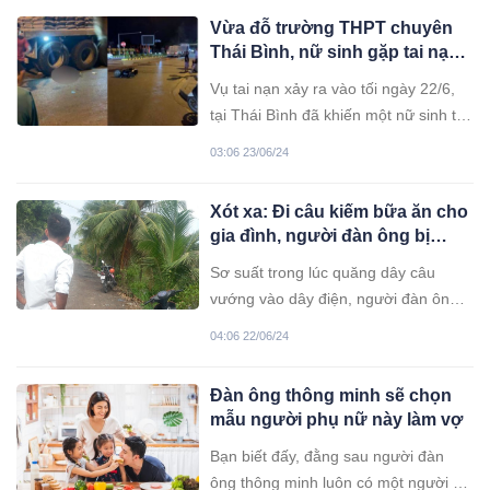
Vừa đỗ trường THPT chuyên
Thái Bình, nữ sinh gặp tai nạn
tử vong thương tâm
Vụ tai nạn xảy ra vào tối ngày 22/6,
tại Thái Bình đã khiến một nữ sinh tử
vong thương tâm.
03:06 23/06/24
Xót xa: Đi câu kiếm bữa ăn cho
gia đình, người đàn ông bị
đ.iện gi.ật tử vong
Sơ suất trong lúc quăng dây câu
vướng vào dây điện, người đàn ông
bị đ.iện gi.ật nằm bất động. Người
04:06 22/06/24
dân phát hiện đưa đi cấp cứu nhưng
không qua khỏi.
Đàn ông thông minh sẽ chọn
mẫu người phụ nữ này làm vợ
Bạn biết đấy, đằng sau người đàn
ông thông minh luôn có một người vợ