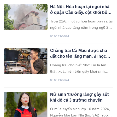
Hà Nội: Hỏa hoạn tại ngôi nhà
ở quận Cầu Giấy, cột khói bốc
nghi ngút
Trưa 21/6, một vụ hỏa hoạn xảy ra tại
ngôi nhà cao tầng nằm trong ngõ 251
đường Nguyễn Khang, Cầu Giấy, Hà
03:06 21/06/24
Nội, khiến cột khói bốc lên nghi ngút
làm nhiều người hoảng hốt.
Chàng trai Cà Mau được cha
đặt cho tên lãng mạn, đi học
không dám điểm danh vì sợ
Chàng trai cho biết Nhớ Em là tên
bạn bè cười
thật, xuất hiện trên giấy khai sinh
cũng như các loại giấy tờ tùy thân
03:06 21/06/24
khác.
Nữ sinh ‘trường làng’ gây sốt
khi đỗ cả 3 trường chuyên
Ở mùa tuyển sinh lớp 10 năm 2024,
Nguyễn Mai Lan Nhi (lớp 9A2 Trường