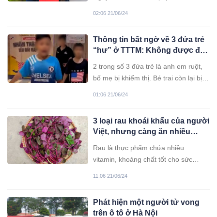
THCS Linh Đàm, Hà Nội) khiến nhiều
02:06 21/06/24
người trầm trồ khi không chỉ trúng
tuyển 3 trường chuyên nức tiếng mà
Thông tin bất ngờ về 3 đứa trẻ
còn đỗ cả 3 môn chuyên Toán, Tin,
“hư” ở TTTM: Không được đi
Tiếng Anh.
học, cha khiếm thị buồn bã
2 trong số 3 đứa trẻ là anh em ruột,
nhận lỗi
bố mẹ bị khiếm thị. Bé trai còn lại bị
bố mẹ bỏ rơi, ở với bà ngoại năm nay
01:06 21/06/24
84 tuổi.
3 loại rau khoái khẩu của người
Việt, nhưng càng ăn nhiều
càng dễ bị sỏi thận
Rau là thực phẩm chứa nhiều
vitamin, khoáng chất tốt cho sức
khỏe, nhưng có một số loại chứa hàm
11:06 21/06/24
lượng axit oxalic cao, nếu ăn quá
nhiều sẽ dễ gây sỏi thận.
Phát hiện một người tử vong
trên ô tô ở Hà Nội