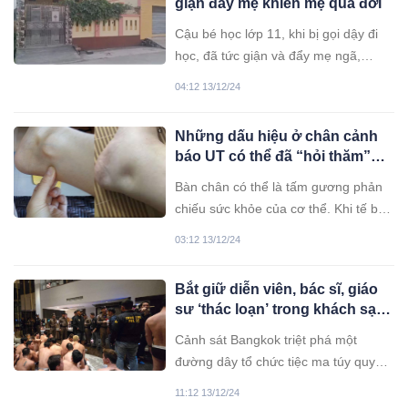
giận đẩy mẹ khiến mẹ qua đời
Cậu bé học lớp 11, khi bị gọi dậy đi
học, đã tức giận và đẩy mẹ ngã,
khiến bà tử vong. Sau đó, cậu vẫn
04:12 13/12/24
tiếp tục đến trường như bình thường.
Những dấu hiệu ở chân cảnh
báo UT có thể đã “hỏi thăm”
bạn
Bàn chân có thể là tấm gương phản
chiếu sức khỏe của cơ thể. Khi tế bào
ung thư xâm nhập, bàn chân thường
03:12 13/12/24
xuất hiện những dấu hiệu đặc biệt,
cảnh báo cơ thể cần được quan tâm
Bắt giữ diễn viên, bác sĩ, giáo
và điều trị kịp thời.
sư ‘thác loạn’ trong khách sạn
cao cấp
Cảnh sát Bangkok triệt phá một
đường dây tổ chức tiệc ma túy quy
mô lớn tại một khách sạn, bắt giữ
11:12 13/12/24
hơn 120 người tham gia, bao gồm cả