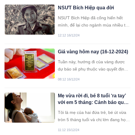
NSƯT Bích Hiệp qua đời
NSƯT Bích Hiệp đã cống hiến hết
mình, để lại cho ngành múa nhiều tác
phẩm xuất sắc và tận tâm dìu dắt,
12:12 16/12/24
nâng đỡ các thế hệ trẻ.
Giá vàng hôm nay (16-12-2024)
Tuần này, hướng đi của vàng được
dự báo sẽ phụ thuộc vào quyết định
chính sách cùng thông điệp của Fed
08:12 16/12/24
liên quan đến lộ trình cắt giảm lãi
suất trong tương lai.
Mẹ vừa rời đi, bé 8 tuổi ‘ra tay’
với em 5 tháng: Cảnh báo quan
trọng cho phụ huynh
Tôi là mẹ của hai đứa trẻ, bé út vừa
tròn 5 tháng tuổi và chị lớn đang học
lớp 2. Từ khi có con nhỏ, cuộc sống
11:12 15/12/24
trong gia đình gần như bị đảo lộn.