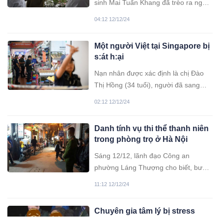
sinh Mai Tuấn Khang đã trèo ra ngoài
lan can tầng trên của ngôi nhà (khu
04:12 12/12/24
vực trước phòng học thêm) và vô tình
chạm tay vào dây điện hạ thế, dẫn
Một người Việt tại Singapore bị
đến bị điện giật.
s:át h:ại
Nạn nhân được xác định là chị Đào
Thị Hồng (34 tuổi), người đã sang
Singapore làm việc 5 năm nay. Chị đã
02:12 12/12/24
có 3 con nhỏ và dự định trở về Việt
Nam thăm gia đình vào năm sau.
Danh tính vụ thi thể thanh niên
trong phòng trọ ở Hà Nội
Sáng 12/12, lãnh đạo Công an
phường Láng Thượng cho biết, bước
đầu cơ quan chức năng xác định,
11:12 12/12/24
nguyên nhân tử vong của thanh niên
này là do đột tử, không có dấu hiệu
Chuyên gia tâm lý bị stress
về án mạng.