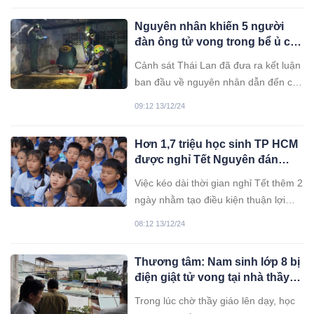
diễn viên, bác sĩ và giáo sư. Những
Nguyên nhân khiến 5 người
người này được phát hiện chỉ mặc đồ
đàn ông tử vong trong bể ủ cá
lót khi tham dự bữa tiệc.
lên men tại Thái Lan
Cảnh sát Thái Lan đã đưa ra kết luận
ban đầu về nguyên nhân dẫn đến cái
chết của 5 người trong bể ủ cá lên
09:12 13/12/24
men tại một cơ sở sản xuất ở tỉnh
Petchabun vào ngày 9/12.
Hơn 1,7 triệu học sinh TP HCM
được nghỉ Tết Nguyên đán
thêm 2 ngày
Việc kéo dài thời gian nghỉ Tết thêm 2
ngày nhằm tạo điều kiện thuận lợi
cho học sinh và phụ huynh, đồng thời
08:12 13/12/24
đảm bảo không ảnh hưởng đến kế
hoạch và nhiệm vụ của năm học.
Thương tâm: Nam sinh lớp 8 bị
điện giật tử vong tại nhà thầy
giáo
Trong lúc chờ thầy giáo lên dạy, học