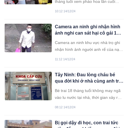
tháng tuổi xem pháo hoa lần cuối
trong vòng tay mẹ, trước khi qua đời,
10:12 14/12/24
đã chạm đến trái tim của hàng triệu
người, khiến nhiều người không cầm
Camera an ninh ghi nhận hình
được nước mắt.
ảnh nghi can sát hại cô gái 19
tuổi ở Gò Vấp
Camera an ninh khu vực nhà trọ ghi
nhận hình ảnh người anh rể của nạn
nhân đến và rời đi trên chiếc xe Lead.
11:12 14/12/24
Tây Ninh: Đau lòng cháu bé
qua đời khi ở nhà cùng anh trai
12 tuổi
Bé trai 18 tháng tuổi không may ngã
vào lu nước tại nhà, thời gian xảy ra
sự việc không được xác định rõ. Dù
08:12 14/12/24
các bác sĩ đã nỗ lực nhồi tim suốt gần
một giờ, bé vẫn không qua khỏi.
Bị gọi dậy đi học, con trai tức