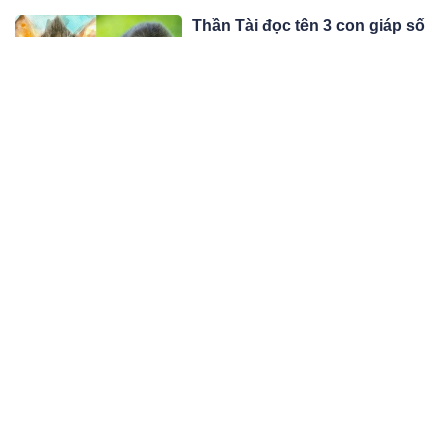
Thần Tài đọc tên 3 con giáp số
đỏ đổi vận 6 tháng cuối năm
2023, mua nhà tậu xe là chuyện
Theo danh sách thần Tài chỉ điểm,
nhỏ
đây là những con giáp có cơ hội mua
nhà, tậu xe rất cao trong 6 tháng cuối
09:04 08/04/23
năm 2023.
Phụ nữ chỉ cần làm 5 việc “cỏn
con” này mỗi tối, chồng cả đời
cũng không rời nửa bước, mãi
Vợ chỉ cần làm được những việc đơn
mãi yêu thương
giản này, chồng cả đời cũng yêu
thương trân trọng, quyến luyến chẳng
08:04 08/04/23
rời.
9 loại rau quả “bơm máu” lên
não, ai bị rối loạn tiền đình, hay
đau đầu hoa mắt chóng mặt
Người bệnh có thể ăn uống các loại
nên ăn nhiều
rau quả này để giúp tình trạng rối