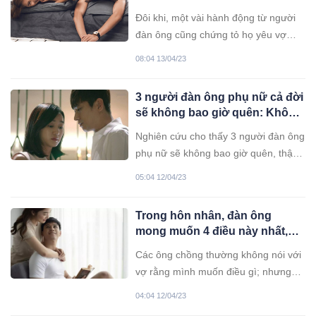
lòng
Đôi khi, một vài hành động từ người
đàn ông cũng chứng tỏ họ yêu vợ
của mình nhiều như thế nào.
08:04 13/04/23
3 người đàn ông phụ nữ cả đời
sẽ không bao giờ quên: Không
phải chồng mà là người đàn
Nghiên cứu cho thấy 3 người đàn ông
ông khác
phụ nữ sẽ không bao giờ quên, thậm
chí còn khó quên hơn cả chồng mình.
05:04 12/04/23
Trong hôn nhân, đàn ông
mong muốn 4 điều này nhất,
phụ nữ nên biết để luôn hoàn
Các ông chồng thường không nói với
hảo trong mắt chồng
vợ rằng mình muốn điều gì; nhưng
trong hôn nhân, đàn ông mong muốn
04:04 12/04/23
nhất 4 điều này mà không phải người