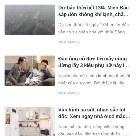
Dự báo thời tiết 13/4: Miền Bắc
sắp đón không khí lạnh, chấm
dứt nồm ẩm
Dự báo thời tiết ngày 13/4, miền Bắc
vẫn có sự phân hóa với phía Đông
mưa nhỏ, mưa phùn, sương mù và
10:04 13/04/23
Tây Bắc nắng nóng; sắp đón không
khí lạnh. Từ Trung Trung Bộ trở vào
Đàn ông cô đơn tới mấy cũng
trời nắng, có nơi nắng nóng.
đừng lấy 3 kiểu phụ nữ này làm
vợ
Người phụ nữ chính là phong thủy tốt
nhất của gia đình. Bởi thế, nếu lấy
một người vợ không tốt sẽ làm vận
09:04 13/04/23
thế gia đình ngày càng kém.
Vận trình sa sút, nhan sắc tụt
dốc: Xem ngay nhà ở có mắc 5
lỗi phong thủy này không
Nhan sắc tụt dốc, công việc không
đâu vào đâu, tiền bạc túng thiếu,…