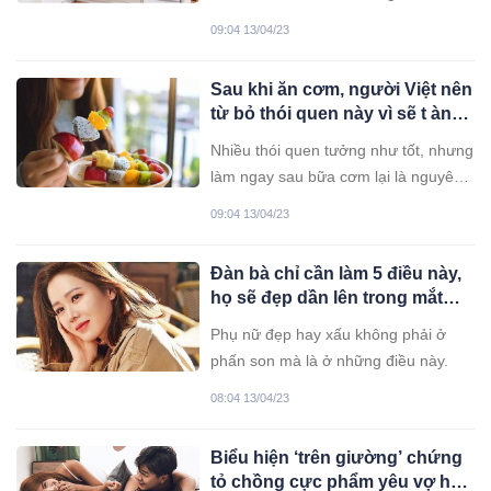
Nếu bỗng nhiên mọi thứ đến với bạn
09:04 13/04/23
đều không tốt đẹp thì hãy xem ngay
nhà ở có phạm lỗi phong thủy này
Sau khi ăn cơm, người Việt nên
không.
từ bỏ thói quen này vì sẽ t àn
ph á dạ dày không ngờ
Nhiều thói quen tưởng như tốt, nhưng
làm ngay sau bữa cơm lại là nguyên
nhân ảnh hưởng dạ dày, cản trở quá
09:04 13/04/23
trình tiêu hóa của cơ thể bạn.
Đàn bà chỉ cần làm 5 điều này,
họ sẽ đẹp dần lên trong mắt
đàn ông mà không cần son
Phụ nữ đẹp hay xấu không phải ở
phấn
phấn son mà là ở những điều này.
08:04 13/04/23
Biểu hiện ‘trên giường’ chứng
tỏ chồng cực phẩm yêu vợ hết