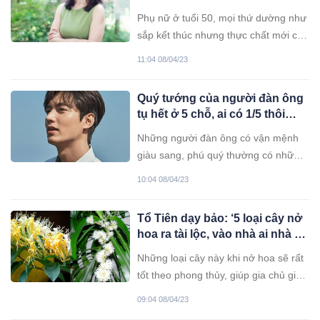
an nhiên đến cuối đời
Phụ nữ ở tuổi 50, mọi thứ dường như
sắp kết thúc nhưng thực chất mới chỉ
bắt đầu.
11:04 08/04/23
Quý tướng của người đàn ông
tụ hết ở 5 chỗ, ai có 1/5 thôi
cũng có số làm to
Những người đàn ông có vận mệnh
giàu sang, phú quý thường có những
đặc điểm nổi bật mà những người
10:04 08/04/23
khác thường không có. Dưới đây là
những đặc điểm như thế.
Tổ Tiên dạy bảo: ‘5 loại cây nở
hoa ra tài lộc, vào nhà ai nhà đó
giàu no nê’, đó là cây gì?
Những loại cây này khi nở hoa sẽ rất
tốt theo phong thủy, giúp gia chủ giàu
có sung túc.
09:04 08/04/23