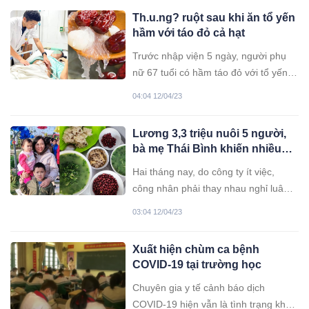
vợ nào cũng biết.
Th.u.ng? ruột sau khi ăn tổ yến
hầm với táo đỏ cả hạt
Trước nhập viện 5 ngày, người phụ
nữ 67 tuổi có hầm táo đỏ với tổ yến
ăn, tuy nhiên bà đã ăn cả quả mà
04:04 12/04/23
không bỏ hạt
Lương 3,3 triệu nuôi 5 người,
bà mẹ Thái Bình khiến nhiều
người khó tin
Hai tháng nay, do công ty ít việc,
công nhân phải thay nhau nghỉ luân
phiên nên trừ tiền bảo hiểm, chị Ngọc
03:04 12/04/23
chỉ nhận về khoản tiền 3,2-3,3 triệu
đồng.
Xuất hiện chùm ca bệnh
COVID-19 tại trường học
Chuyên gia y tế cảnh báo dịch
COVID-19 hiện vẫn là tình trạng khẩn