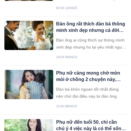
cấp về sức khỏe cộng đồng.
02:04 12/04/23
Đàn ông rất thích đàn bà thông
minh xinh đẹp nhưng cả đời
chỉ muốn được ở đến già bên
Đàn ông ai cũng thích sự thông minh
người phụ nữ này
xinh đẹp nhưng họ lại yêu nhất người
phụ nữ biết điều.
10:04 09/04/23
Phụ nữ càng mong chờ mòn
mỏi ở chồng 2 chuyện này,
càng rơi vào vô vọng, phẫn uất
Đàn bà khôn ngoan tốt nhất đừng
nên chờ đợi điều này từ đàn ông.
11:04 08/04/23
Phụ nữ đến tuổi 50, chỉ cần
chú ý 4 việc này là có thể sống