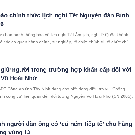
áo chính thức lịch nghỉ Tết Nguyên đán Bính
26
ừa ban hành thông báo về lịch nghỉ Tết Âm lịch, nghỉ lễ Quốc khánh
 các cơ quan hành chính, sự nghiệp, tổ chức chính trị, tổ chức chính
i, doanh nghiệp và những người sử dụng lao động khác thực hiện.
 giữ người trong trường hợp khẩn cấp đối với
 Võ Hoài Nhớ
T Công an tỉnh Tây Ninh đang cho biết đang điều tra vụ “Chống
ành công vụ” liên quan đến đối tượng Nguyễn Võ Hoài Nhớ (SN 2005).
nh người đàn ông có ‘cú ném tiếp tế’ cho hàng
ng vùng lũ