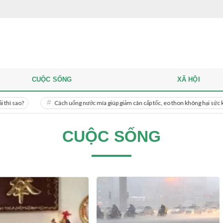
CUỘC SỐNG
XÃ HỘI
Cách uống nước mía giúp giảm cân cấp tốc, eo thon không hại sức khỏe
CUỘC SỐNG