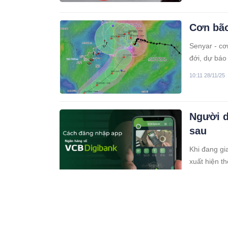
Cơn bão
Senyar - cơn
đới, dự báo
Biển Đông n
10:11 28/11/25
Người d
sau
Khi đang gi
xuất hiện t
04:11 28/11/25
Hà Nội 
Giác – 