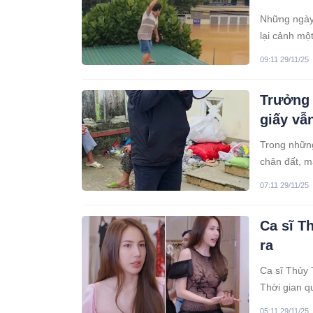
Những ngày 
lại cảnh mộ
xóm - nơi c
09:11 29/11/25
Trưởng 
giấy vẫ
Trong những
chân đất, m
hút sự chú ý
07:11 29/11/25
Ca sĩ T
ra
Ca sĩ Thủy 
Thời gian q
kiện.
05:11 29/11/25