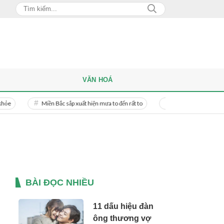
VĂN HOÁ
Miền Bắc sắp xuất hiện mưa to đến rất to
Danh tính người phụ nữ bị bạn tr
BÀI ĐỌC NHIỀU
11 dấu hiệu đàn
ông thương vợ