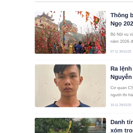
Thông b
Ngọ 20
Bộ Nội vụ v
năm 2026 để
trị - xã hộ
07:11 30/11/25
Ra lệnh
Nguyễn
Cơ quan CSĐ
người thi h
10:11 29/11/25
Danh tí
xóm tro