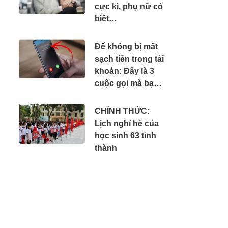
cực kì, phụ nữ có
biết…
Để không bị mất
sạch tiền trong tài
khoản: Đây là 3
cuộc gọi mà bạn
phải tắt máy ngay
lập tức
CHÍNH THỨC:
Lịch nghỉ hè của
học sinh 63 tỉnh
thành