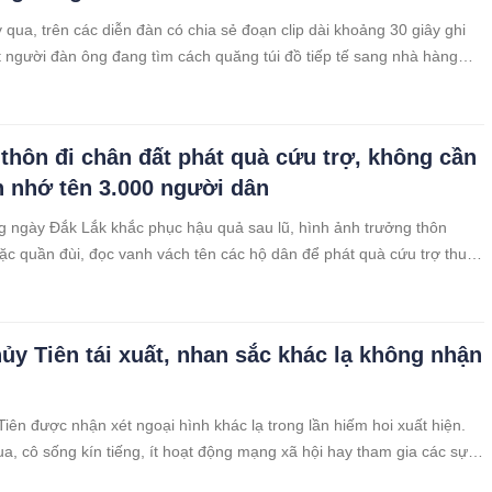
qua, trên các diễn đàn có chia sẻ đoạn clip dài khoảng 30 giây ghi
t người đàn ông đang tìm cách quăng túi đồ tiếp tế sang nhà hàng
ó cả người già lẫn trẻ nhỏ đang đứng chờ.
thôn đi chân đất phát quà cứu trợ, không cần
n nhớ tên 3.000 người dân
 ngày Đắk Lắk khắc phục hậu quả sau lũ, hình ảnh trưởng thôn
ặc quần đùi, đọc vanh vách tên các hộ dân để phát quà cứu trợ thu
.
hủy Tiên tái xuất, nhan sắc khác lạ không nhận
Tiên được nhận xét ngoại hình khác lạ trong lần hiếm hoi xuất hiện.
ua, cô sống kín tiếng, ít hoạt động mạng xã hội hay tham gia các sự