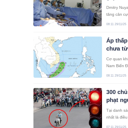
Dmitry Nuya
tăng cân cự
08:11 29/11/25
Áp thấp
chưa từ
Cơ quan khí
Nam Biển Đô
08:11 29/11/25
300 chủ
phạt ng
Tại danh sá
nhất là điề
hiệu lệnh đè
07:11 29/11/25