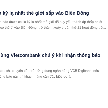
 kỳ lạ nhất thế giới sắp vào Biển Đông
 bão được coi là kỳ lạ nhất thế giới đã suy yếu thành áp thấp nhiệt
 có thể đi vào Biển Đông, trở thành xoáy thuận thứ 21 hoạt động trên
ăm nay, vượt kỷ lục của năm 2017.
ùng Vietcombank chú ý khi nhận thông báo
ao dịch, chuyển tiền trên ứng dụng ngân hàng VCB Digibank, nếu
hông báo này thì khách hàng cần đặc biệt lưu ý.
ra mắt Dự án “Âm nhạc cuối tuần” tại Nhà Bát
Vườn hoa Lý Thái Tổ