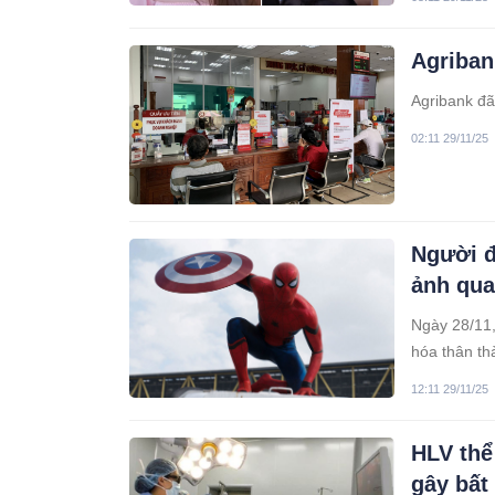
Agriban
Agribank đã
02:11 29/11/25
Người đ
ảnh qua
Ngày 28/11,
hóa thân th
hưởng thọ 8
12:11 29/11/25
HLV thể
gây bất