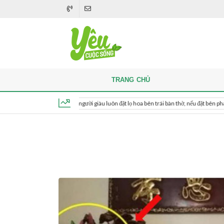
TRANG CHỦ
Khi thắp hương, người giàu luôn đặt lọ hoa bên trái bàn thờ, nếu đặt bên phải thì sao?
Thứ 7, ngày 8 tháng 8, 2026, 06:31:05