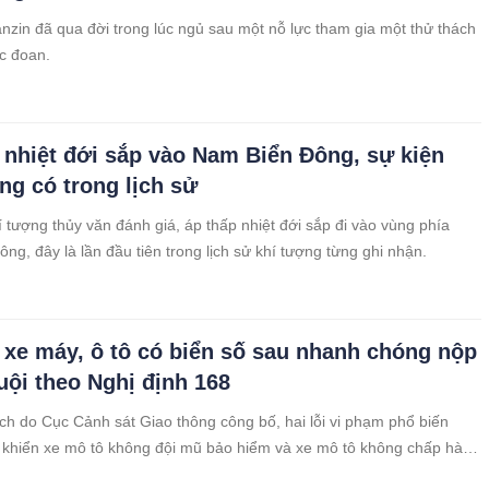
nzin đã qua đời trong lúc ngủ sau một nỗ lực tham gia một thử thách
c đoan.
 nhiệt đới sắp vào Nam Biển Đông, sự kiện
ng có trong lịch sử
 tượng thủy văn đánh giá, áp thấp nhiệt đới sắp đi vào vùng phía
ng, đây là lần đầu tiên trong lịch sử khí tượng từng ghi nhận.
 xe máy, ô tô có biển số sau nhanh chóng nộp
uội theo Nghị định 168
ch do Cục Cảnh sát Giao thông công bố, hai lỗi vi phạm phổ biến
u khiển xe mô tô không đội mũ bảo hiểm và xe mô tô không chấp hành
n tín hiệu giao thông.