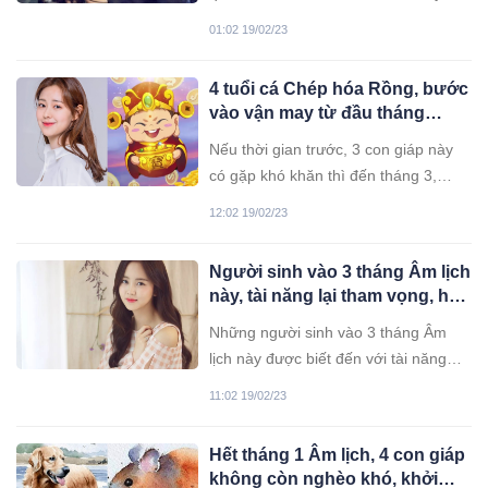
cả hai nhất định phải cố gắng làm
01:02 19/02/23
mới hôn nhân để kẻ thứ 3 không có
cơ hội xen vào.
4 tuổi cá Chép hóa Rồng, bước
vào vận may từ đầu tháng
3/2023
Nếu thời gian trước, 3 con giáp này
có gặp khó khăn thì đến tháng 3,
cuộc sống của họ dần khởi sắc.
12:02 19/02/23
Người sinh vào 3 tháng Âm lịch
này, tài năng lại tham vọng, hậu
vận gặt hái thành tựu lớn
Những người sinh vào 3 tháng Âm
lịch này được biết đến với tài năng
vượt trội lại cầu tiến vươn lên. Vì vậy,
11:02 19/02/23
họ được dự đoán sẽ thành công
trong sự nghiệp.
Hết tháng 1 Âm lịch, 4 con giáp
không còn nghèo khó, khởi