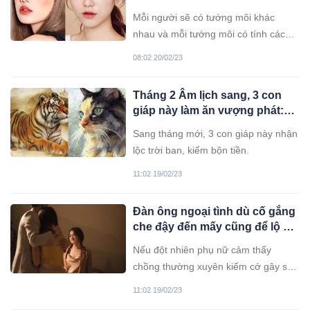
phúc mỏng bôn ba, rất chuẩn
Mỗi người sẽ có tướng môi khác
nhau và mỗi tướng môi có tính cách,
vận mệnh khác nhau.
08:02 20/02/23
Tháng 2 Âm lịch sang, 3 con
giáp này làm ăn vượng phát:
Càng chăm chỉ thì sự nghiệp
Sang tháng mới, 3 con giáp này nhận
càng thăng hoa
lộc trời ban, kiếm bộn tiền.
11:02 19/02/23
Đàn ông ngoại tình dù cố gắng
che đậy đến mấy cũng để lộ 4
sơ hở này, phụ nữ hãy tự kiểm
Nếu đột nhiên phụ nữ cảm thấy
chứng
chồng thường xuyên kiếm cớ gây sự,
quát tháo mình thì đừng chủ quan.
11:02 19/02/23