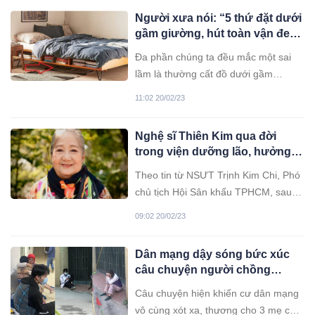
Người xưa nói: “5 thứ đặt dưới
gầm giường, hút toàn vận đen,
càng để càng mất hết lộc”, đó
Đa phần chúng ta đều mắc một sai
là gì?
lầm là thường cất đồ dưới gầm
giường để tiết kiệm không gian.
11:02 20/02/23
Những món đồ này thường ít được
sử dụng, khí xấu tích tụ, tuyệt đối
Nghệ sĩ Thiên Kim qua đời
không dể dưới gầm giường...
trong viện dưỡng lão, hưởng
thọ 90 tuổi
Theo tin từ NSƯT Trịnh Kim Chi, Phó
chủ tịch Hội Sân khấu TPHCM, sau
thời gian lâm bệnh, nghệ sĩ lão thành
09:02 20/02/23
Thiên Kim đã qua đời vào lúc 0h30
sáng nay (ngày 20/2), tại Viện Dưỡng
Dân mạng dậy sóng bức xúc
lão Nghệ sĩ TPHCM.
câu chuyện người chồng
ng.oại t.ình đuổi vợ và hai con
Câu chuyện hiện khiến cư dân mạng
ra khỏi nhà: “Hổ dữ không ăn
vô cùng xót xa, thương cho 3 mẹ con