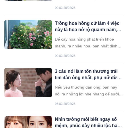
thịt con” vậy mà…
bỗng dưng rơi vào trường hợp đau
09:02 20/02/23
lòng như vậy...
Trồng hoa hồng cứ làm 4 việc
này là hoa nở rộ quanh năm,
bông to như cái bát
Để cây hoa hồng phát triển khỏe
mạnh, ra nhiều hoa, bạn nhất định
phải làm 4 việc này.
09:02 20/02/23
3 câu nói làm tổn thương trái
tim đàn ông nhất, phụ nữ đừng
dại nói ra
Nếu yêu thương đàn ông, bạn hãy
nói ra những lời nhẹ nhàng để sưởi
ấm trái tim người ấy.
08:02 20/02/23
Nhìn tướng môi biết ngay số
mệnh, phúc dày nhiều lộc hay