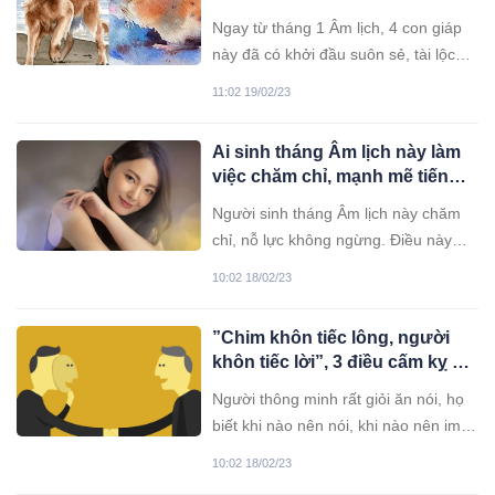
đầu suôn sẻ, bứt phá ngoạn
Ngay từ tháng 1 Âm lịch, 4 con giáp
mục
này đã có khởi đầu suôn sẻ, tài lộc
vượng phát và năm nay dự đoán là
11:02 19/02/23
một năm thành công lớn.
Ai sinh tháng Âm lịch này làm
việc chăm chỉ, mạnh mẽ tiến
bước, hóa giải mọi khó khăn,
Người sinh tháng Âm lịch này chăm
xui xẻo
chỉ, nỗ lực không ngừng. Điều này
giúp họ đạt được những thành công,
10:02 18/02/23
thu về lợi nhuận cao, dù gặp khó
khăn cũng nhanh chóng vượt qua.
”Chim khôn tiếc lông, người
khôn tiếc lời”, 3 điều cấm kỵ dù
thân thiết mấy cũng đừng nói
Người thông minh rất giỏi ăn nói, họ
ra
biết khi nào nên nói, khi nào nên im
lặng. Để thành công trong cuộc sống,
10:02 18/02/23
có 3 điều nhất định đừng bao giờ kể