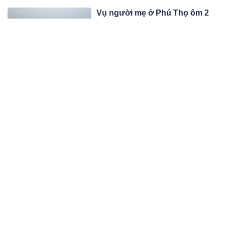
lể với ai, càng im lặng vận may càng
Vụ người mẹ ở Phú Thọ ôm 2
tới.
con gái ra sông Lô T.T: Liên
quan đến chơi bitcoin bị thua,
Một người phụ nữ sinh năm 1991 tại
đang “gánh nợ”?
TP.Việt Trì (Phú Thọ) ôm 2 con gái ra
sông Lô T.T, một cháu ­may mắn bơi
09:02 18/02/23
được vào bờ.
4 cách bắt wifi miễn phí trên
điện thoại không cần mật khẩu,
ngồi đâu cũng thoả mái vào
Vẫn có rất nhiều cách để có thể dò
mạng
tìm mật khẩu wifi miễn phí mọi lúc
mọi nơi cực đơn giản.
09:02 18/02/23
Phụ nữ chính là tấm gương
phản chiếu của người đàn ông
họ yêu
Nói 'Phụ nữ chính là tấm gương phản
chiếu của người đàn ông' quả thực