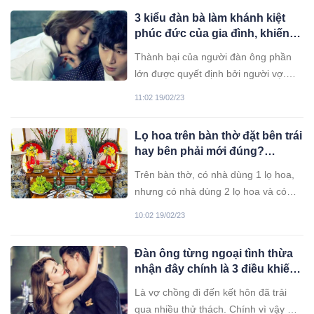
3 kiểu đàn bà làm khánh kiệt
phúc đức của gia đình, khiến
sự nghiệp của đàn ông lụn bại
Thành bại của người đàn ông phần
lớn được quyết định bởi người vợ.
Dưới đây là 3 kiểu phụ nữ "xui xẻo",
11:02 19/02/23
khiến gia đình mệt mỏi, tài lộc dễ lụi
bại.
Lọ hoa trên bàn thờ đặt bên trái
hay bên phải mới đúng?
Tưởng dễ nhưng nhiều nhà
Trên bàn thờ, có nhà dùng 1 lọ hoa,
làm sai
nhưng có nhà dùng 2 lọ hoa và có
nhà dùng tới 3 lọ hoa... Vậy đặt lọ
10:02 19/02/23
hoa ở đâu, như thế nào mới đúng?
Đàn ông từng ngoại tình thừa
nhận đây chính là 3 điều khiến
họ thích ”của lạ” bỏ quên vợ
Là vợ chồng đi đến kết hôn đã trải
con
qua nhiều thử thách. Chính vì vậy mà