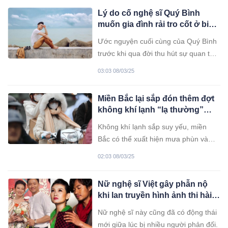
sống, ẩn chứa trong những cử chỉ
Lý do cố nghệ sĩ Quý Bình
nhỏ bé nhưng lại mang ý nghĩa sâu
muốn gia đình rải tro cốt ở biển
sắc và chân thành.
Cần Giờ
Ước nguyện cuối cùng của Quý Bình
trước khi qua đời thu hút sự quan tâm
của khán giả.
03:03 08/03/25
Miền Bắc lại sắp đón thêm đợt
không khí lạnh “lạ thường”
giữa tháng 3
Không khí lạnh sắp suy yếu, miền
Bắc có thể xuất hiện mưa phùn và
thời tiết nồm ẩm. Tiếp đó, một đợt
02:03 08/03/25
không khí lạnh mới sẽ gây mưa rào
và giông tại miền Bắc và Bắc Trung
Nữ nghệ sĩ Việt gây phẫn nộ
Bộ trong hai ngày 14 - 15/3.
khi lan truyền hình ảnh thi hài
cố diễn viên Quý Bình
Nữ nghệ sĩ này cũng đã có động thái
mới giữa lúc bị nhiều người phản đối.