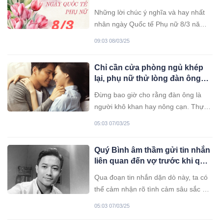
Những lời chúc ý nghĩa và hay nhất
nhân ngày Quốc tế Phụ nữ 8/3 năm
2025 là món quà tinh thần tuyệt vời
09:03 08/03/25
dành tặng mẹ, vợ, người yêu, đồng
nghiệp nữ… trong ngày tôn vinh phái
Chỉ cần cửa phòng ngủ khép
đẹp.
lại, phụ nữ thử lòng đàn ông
thế này là sẽ biết rõ anh ấy có
Đừng bao giờ cho rằng đàn ông là
thật lòng yêu mình hay không
người khô khan hay nông cạn. Thực
tế, họ chỉ thể hiện sự vô tâm với
05:03 07/03/25
những người không quan trọng, còn
với người phụ nữ họ yêu thương, họ
Quý Bình âm thầm gửi tin nhắn
lại rất tinh tế và chăm sóc.
liên quan đến vợ trước khi qua
đời, nghẹn ngào khi đọc đến
Qua đoạn tin nhắn dặn dò này, ta có
dòng cuối cùng
thể cảm nhận rõ tình cảm sâu sắc mà
cố diễn viên dành cho vợ.
05:03 07/03/25