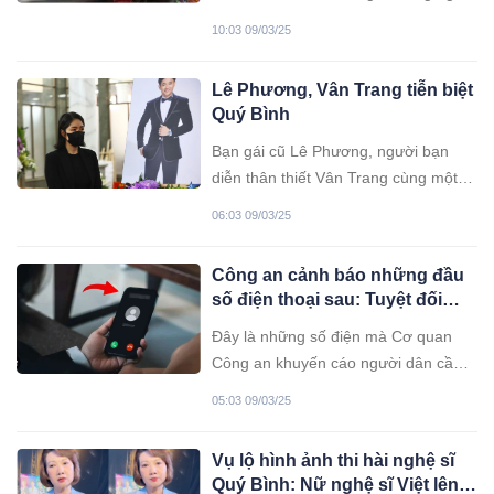
trước cổng một đám cưới tại Đắk Lắk.
10:03 09/03/25
Lê Phương, Vân Trang tiễn biệt
Quý Bình
Bạn gái cũ Lê Phương, người bạn
diễn thân thiết Vân Trang cùng một
số đồng nghiệp và khán giả đã có
06:03 09/03/25
mặt tại nhà tang lễ sáng 9/3 để tiễn
biệt NSƯT Quý Bình.
Công an cảnh báo những đầu
số điện thoại sau: Tuyệt đối
không nghe hoặc gọi lại để
Đây là những số điện mà Cơ quan
tránh bị lừa đảo
Công an khuyến cáo người dân cần
nâng cao cảnh giác, không nghe
05:03 09/03/25
hoặc gọi lại.
Vụ lộ hình ảnh thi hài nghệ sĩ
Quý Bình: Nữ nghệ sĩ Việt lên