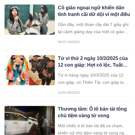
Cô giáo ngoại ngữ khiến dân
tình tranh cãi dữ dội vì một điều
Gần đây, một đoạn clip dài 7 giây ghi
lại cảnh giảng dạy của một cô giáo
ngoại ngữ xinh đẹp đã nhanh chóng
08:03 10/03/25
thu hút sự quan tâm lớn từ cộng đồng
mạng.
Tử vi thứ 2 ngày 10/3/2025 của
12 con giáp: Hợi có lộc, Tuất
may mắn
Tử vi hàng ngày 10/3/2025 của 12
con giáp, có Thiên Tài, con giáp tuổi
Hợi đầu tư, kinh doanh sẽ có lợi. Bản
10:03 09/03/25
mệnh có thể tiến xa qua việc xây
dựng các doanh nghiệp nhỏ, đồng
Thương tâm: Ô tô bán tải tông
thời thu lợi nhuận lớn từ những hợp
chủ tiệm vàng tử vong
đồng giá trị.
Một chiếc ô tô bán tải đã va chạm,
khiến nữ chủ tiệm vàng tử vong ngay