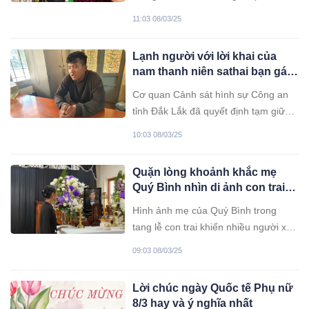
11:03 08/03/25
Lạnh người với lời khai của
nam thanh niên sathai bạn gái
19 tuổi rồi tư:tư bất thành
Cơ quan Cảnh sát hình sự Công an
tỉnh Đắk Lắk đã quyết định tạm giữ
hình sự đối với Nguyễn Hùng Huynh
10:03 08/03/25
(24 tuổi, trú tại xã Ea M'nang, huyện
Cư M'gar, tỉnh Đắk Lắk) để điều tra
Quặn lòng khoảnh khắc mẹ
về hành vi gi3t người.
Quý Bình nhìn di ảnh con trai
trong tang lễ
Hình ảnh mẹ của Quý Bình trong
tang lễ con trai khiến nhiều người xúc
động và xót xa.
09:03 08/03/25
Lời chúc ngày Quốc tế Phụ nữ
8/3 hay và ý nghĩa nhất