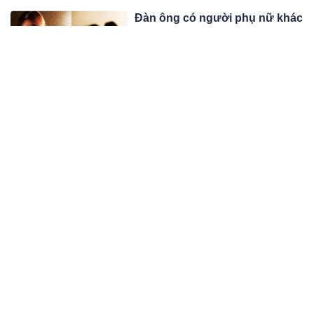
Đàn ông có người phụ nữ khác
100% đều hành xử kiểu này, vợ
tinh ý là phát hiện ra ngay
Khi đàn ông có mối quan hệ ngoài
luồng, họ thường thể hiện một số
hành động khác lạ với vợ. Điều này
04:03 07/03/25
có thể khiến vợ chú ý, tìm hiểu và
điều tra để thu thập thêm bằng
Từ 19.3, không thể rút tiền
chứng.
bằng thẻ từ Techcombank
Từ ngày 19/03/2025, Techcombank
sẽ ngừng hỗ trợ thẻ từ. Khách hàng
cần chuyển đổi sang thẻ chip để tiếp
04:03 07/03/25
tục giao dịch.
Thương tâm: Va chạm với xe
khách, cha tử vong tại chỗ, con
trai bị thương
Hai cha con đi xe mô tô gặp nạn trên
Quốc lộ 1, đoạn qua xã Cẩm Quang