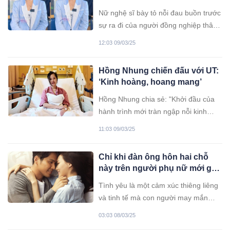
tiếng xin lỗi
Nữ nghệ sĩ bày tỏ nỗi đau buồn trước
sự ra đi của người đồng nghiệp thân
thiết và khẳng định không cố ý phát
12:03 09/03/25
tán những hình ảnh đang gây chú ý.
Hồng Nhung chiến đấu với UT:
‘Kinh hoàng, hoang mang’
Hồng Nhung chia sẻ: "Khởi đầu của
hành trình mới tràn ngập nỗi kinh
hoàng và hoang mang, nhưng cũng
11:03 09/03/25
đồng thời mở ra một góc nhìn sâu
sắc hơn, thấm thía hơn về giá trị của
Chỉ khi đàn ông hôn hai chỗ
sự sống."
này trên người phụ nữ mới gọi
là tình yêu đích thực
Tình yêu là một cảm xúc thiêng liêng
và tinh tế mà con người may mắn
được trải nghiệm. Nó hiện diện trong
03:03 08/03/25
từng khoảnh khắc bình dị của cuộc