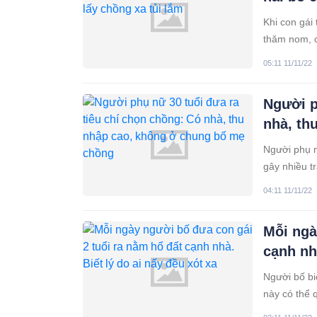
Khi con gái
thăm nom, c
nói trước đ
05:11 11/11/22
phải chấp n
phận làm co
Người p
nhà, th
Người phụ n
gây nhiều t
như vậy. Ng
04:11 11/11/22
kiếm sự hoà
dễ dàng.
Mỗi ngà
cạnh nhà
Người bố bi
này có thể 
khỏi thắt lò