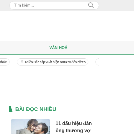
VĂN HOÁ
Miền Bắc sắp xuất hiện mưa to đến rất to
Danh tính người phụ nữ bị bạn 
BÀI ĐỌC NHIỀU
11 dấu hiệu đàn
ông thương vợ