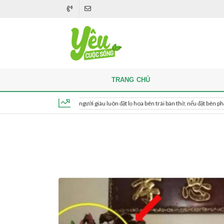
TRANG CHỦ
Khi thắp hương, người giàu luôn đặt lọ hoa bên trái bàn thờ, nếu đặt bên phải thì sao?
Thứ 7, ngày 8 tháng 8, 2026, 06:51:33