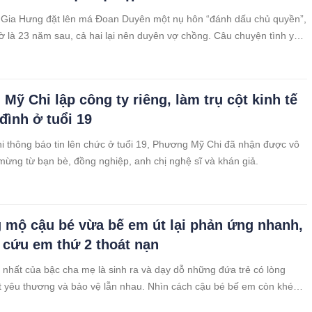
 Gia Hưng đặt lên má Đoan Duyên một nụ hôn “đánh dấu chủ quyền”,
ờ là 23 năm sau, cả hai lại nên duyên vợ chồng. Câu chuyện tình yêu
thu hút đông đảo sự chú ý của dân tình.
Mỹ Chi lập công ty riêng, làm trụ cột kinh tế
đình ở tuổi 19
i thông báo tin lên chức ở tuổi 19, Phương Mỹ Chi đã nhận được vô
 mừng từ bạn bè, đồng nghiệp, anh chị nghệ sĩ và khán giả.
mộ cậu bé vừa bế em út lại phản ứng nhanh,
i cứu em thứ 2 thoát nạn
nhất của bậc cha mẹ là sinh ra và dạy dỗ những đứa trẻ có lòng
ết yêu thương và bảo vệ lẫn nhau. Nhìn cách cậu bé bế em còn khéo
ng bố bây giờ. Tương lai chắc chắn sẽ là 1 người đàn ông yêu