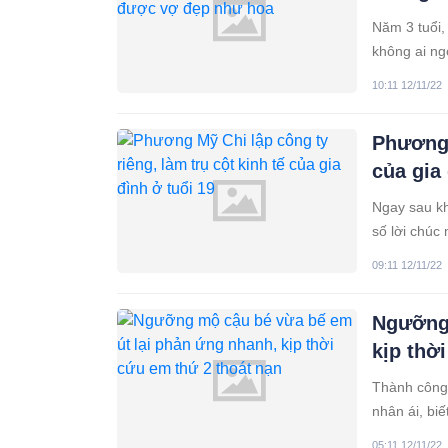
Năm 3 tuổi,
không ai ng
đẹp này đã 
10:11 12/11/22
Phương 
của gia 
Ngay sau kh
số lời chúc
09:11 12/11/22
Ngưỡng 
kịp thờ
Thành công 
nhân ái, bi
hơn nhiều ô
05:11 12/11/22