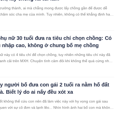
 trưởng thành, ai mà chẳng mong được lấy chồng gần để được dễ
hăm sóc cha mẹ của mình. Tuy nhiên, không có thể khẳng định hay
ược điều gì, nhất là trong chuyện tình cảm. Vì vậy, có những người
hận việc đi lấy chồng xa. Khi thấy cảnh bố mẹ ở nhà hiu hắt, cô đơn
n cảm thấy xót vô cùng.
hụ nữ 30 tuổi đưa ra tiêu chí chọn chồng: Có
u nhập cao, không ở chung bố mẹ chồng
ữ này có 4 tiêu chí để chọn chồng, tuy nhiên những tiêu chí này đã
ranh cãi trên MXH. Chuyện tình cảm đôi khi không thể quá cứng nhắc
ười đáp ứng được yêu cầu này thì lại không đủ tiêu chí khác. Tìm
n hảo ở một người đàn ông, một mối quan hệ tình cảm là điều không
y người bố đưa con gái 2 tuổi ra nằm hố đất
. Biết lý do ai nấy đều xót xa
ết không thể cứu con nên đã làm việc này với hy vọng con gái sau
quen với sự cô đơn và lạnh lẽo... Nhìn hình ảnh hai bố con mà không
ng, xót xa.