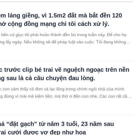
m láng giềng, vì 1.5m2 đất mà bắt đền 120
Nhờ cộng đồng mạng chỉ tôi cách xử lý.
 bên cứ giục tôi phải hoàn thành đền bù trong tuần này. Để cho họ
g lấy ngày. Nếu không sẽ để pháp luật vào cuộc. Tôi đang không
 lý thế nào. Nhờ anh chị trên đây có kinh nghiệm cho tôi lời khuyên.
c trước clip bé trai vẽ nguệch ngoạc trên nền
ng sau là cả câu chuyện đau lòng.
 con cảm thấy cô đơn và lạc lõng trong chính ngôi nhà của mình.
 đừng vì mải mê kiếm tiền, mà thờ ơ đến con nhé. Các con rất cần
h của cha mẹ để lớn khôn thành người.
 “đặt gạch” từ năm 3 tuổi, 23 năm sau
rai cưới được vợ đẹp như hoa