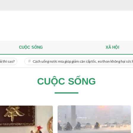
CUỘC SỐNG
XÃ HỘI
Cách uống nước mía giúp giảm cân cấp tốc, eo thon không hại sức khỏe
CUỘC SỐNG