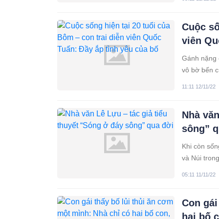
thương gia 
Cuộc số
viên Qu
Gánh nặng c
vô bờ bến c
may mắn và 
11:11 12/11/22
Nhà văn
sông” q
Khi còn sốn
và Núi tron
05:11 11/11/22
Con gái
hai bố 