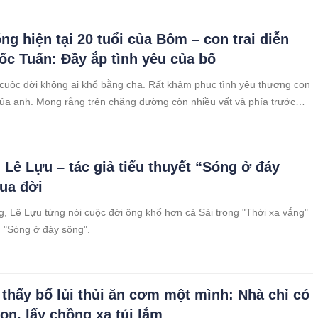
đình, vợ con.
ng hiện tại 20 tuổi của Bôm – con trai diễn
ốc Tuấn: Đầy ắp tình yêu của bố
uộc đời không ai khổ bằng cha. Rất khâm phục tình yêu thương con
ủa anh. Mong rằng trên chặng đường còn nhiều vất vả phía trước
hạnh phúc sẽ luôn mỉm cười với hai bố con.
 Lê Lựu – tác giả tiểu thuyết “Sóng ở đáy
ua đời
g, Lê Lựu từng nói cuộc đời ông khổ hơn cả Sài trong "Thời xa vắng"
g "Sóng ở đáy sông".
 thấy bố lủi thủi ăn cơm một mình: Nhà chỉ có
con, lấy chồng xa tủi lắm