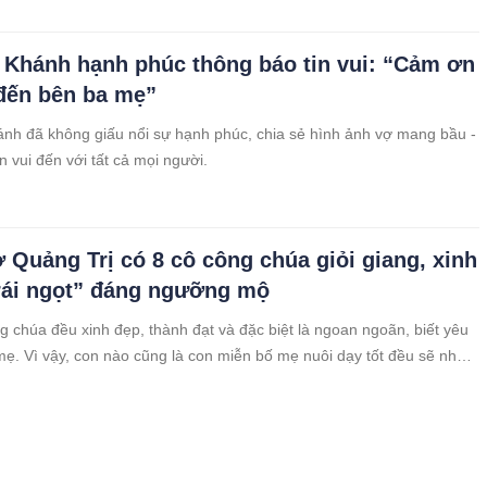
 Khánh hạnh phúc thông báo tin vui: “Cảm ơn
đến bên ba mẹ”
nh đã không giấu nổi sự hạnh phúc, chia sẻ hình ảnh vợ mang bầu -
n vui đến với tất cả mọi người.
 Quảng Trị có 8 cô công chúa giỏi giang, xinh
rái ngọt” đáng ngưỡng mộ
g chúa đều xinh đẹp, thành đạt và đặc biệt là ngoan ngoãn, biết yêu
ẹ. Vì vậy, con nào cũng là con miễn bố mẹ nuôi dạy tốt đều sẽ nhận
gọt hạnh phúc.
inh Vlogs và Hoa hậu Thùy Tiên để avatar
hiếm trọn “spotlight” khắp MXH