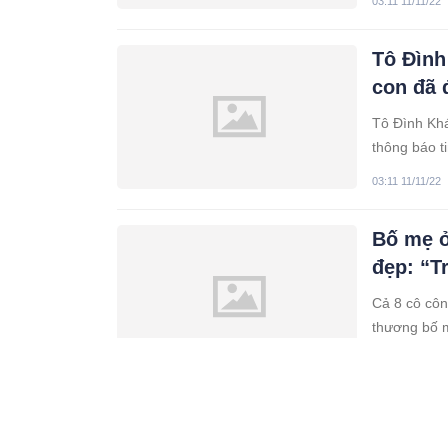
03:11 11/11/22
Tô Đình
con đã 
Tô Đình Khá
thông báo ti
03:11 11/11/22
Bố mẹ ở
đẹp: “T
Cả 8 cô côn
thương bố m
được quả n
02:11 11/11/22
Quang L
chéo, c