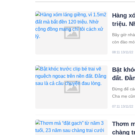
Hàng xó
triệu. 
Bây giờ nhà
còn đào món
biết phải xử
08:11 13/11/22
Bật khó
đất. Đằ
Đừng để các
Cha mẹ cũng
sự đồng hàn
07:11 13/11/22
Thơm má
chàng t