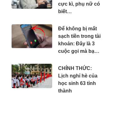
cực kì, phụ nữ có
biết…
Để không bị mất
sạch tiền trong tài
khoản: Đây là 3
cuộc gọi mà bạn
phải tắt máy ngay
lập tức
CHÍNH THỨC:
Lịch nghỉ hè của
học sinh 63 tỉnh
thành