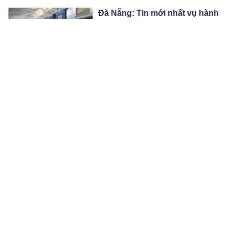
đến chuyện sao kê tiền từ thiện mới
Đà Nẵng: Tin mới nhất vụ hành
đây.
khách mang thuốc n-ổ lên máy
bay
Cảng hàng không quốc tế Đà Nẵng
vừa có thông tin chính thức về vụ việc
một hành khách có ý định mang
10:02 24/02/25
thuốc nổ lên chuyến bay từ Đà Nẵng
đi TP. Hồ Chí Minh.
Xe đầu kéo lao xuống vực sâu,
2 người tử vong
Khi di chuyển qua đèo Chẹn (Sơn
La), một xe đầu kéo bất ngờ mất lái,
đâm gãy hộ lan đường rồi lao xuống
09:02 24/02/25
vực sâu, khiến hai người trên xe tử
vong tại chỗ.
Giá vàng chiều nay 24/2/2025:
Giá vàng trong nước tăng nóng
Giá vàng vào chiều nay (24-2) trên thị
trường trong nước đã phục hồi và