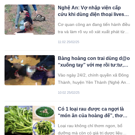
để mặc những trang phục táo bạo,
vợ chồng, dù có trốn cũng không
Nghệ An: Vợ nhập viện cấp
gây ra không ít tranh cãi.
được.
cứu khi dùng điện thoại lives-
tream việc chồng bị đ@’nh
Cơ quan công an đang tiến hành điều
tra và làm rõ vụ xô xát xuất phát từ
mâu thuẫn liên quan đến đất đai, dẫn
11:02 25/02/25
đến việc hai vợ chồng bị thương và
phải nhập viện.
Bàng hoàng con trai dùng d@o
“xuống tay” với mẹ rồi tư:tư,
hé lộ nguyên nhân gây án
Vào ngày 24/2, chính quyền xã Đông
Thành, huyện Yên Thành (Nghệ An)
đã xác nhận một vụ án nghiêm trọng
10:02 25/02/25
xảy ra trên địa bàn, khi một nam
thanh niên dùng dao đâm mẹ mình
Có 1 loại rau được ca ngợi là
trước khi tự tử.
“món ăn của hoàng đế”, thơm
ngon, bổ dưỡng, có giá trị
Loại rau không chỉ thơm ngon, bổ
dược liệu cao
dưỡng mà còn có giá trị dược liệu