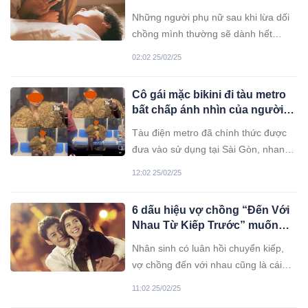
người tìn:h nhưng chồng thì
Những người phụ nữ sau khi lừa dối
tuyệt đối không
chồng mình thường sẽ dành hết
những thứ này cho người tình, nhưng
02:02 25/02/25
chồng của cô ấy thì tuyệt đối không.
Cô gái mặc bikini đi tàu metro
bất chấp ánh nhìn của người
xung quanh
Tàu điện metro đã chính thức được
đưa vào sử dụng tại Sài Gòn, nhanh
chóng trở thành một điểm thu hút sự
12:02 25/02/25
chú ý của đông đảo giới trẻ và là địa
điểm lý tưởng cho việc check-in.
6 dấu hiệu vợ chồng “Đến Với
Không chỉ là phương tiện giao thông
Nhau Từ Kiếp Trước” muốn
công cộng, metro còn là bối cảnh
tránh cũng không được
tuyệt vời cho những bộ ảnh nghệ
Nhân sinh có luân hồi chuyển kiếp,
thuật của nhiều bạn trẻ và các nhân
vợ chồng đến với nhau cũng là cái
vật nổi tiếng. Tuy nhiên, cũng có một
duyên cái nợ. Đây là những dấu hiệu
11:02 25/02/25
số người đã tận dụng không gian này
hai người đã có tiền duyên, số thành