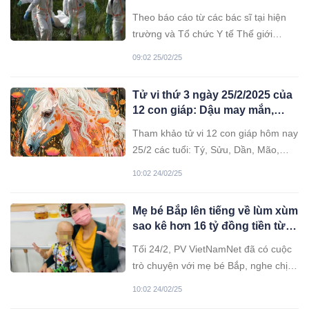
Theo báo cáo từ các bác sĩ tại hiện
trường và Tổ chức Y tế Thế giới
(WHO) vào ngày 25/2, một căn bệnh
09:02 25/02/25
chưa rõ nguyên nhân đã gây ra cái
chết của hơn 50 người tại khu vực
Tử vi thứ 3 ngày 25/2/2025 của
Tây Bắc CHDC Congo.
12 con giáp: Dậu may mắn,
Sửu ổn định
Tham khảo tử vi 12 con giáp hôm nay
25/2 các tuổi: Tý, Sửu, Dần, Mão,
Thìn, Tỵ, Ngọ, Mùi, Thân, Dậu, Tuất
10:02 24/02/25
và Hợi về vận trình sự nghiệp, tình
yêu, tài lộc, sức khỏe.
Mẹ bé Bắp lên tiếng về lùm xùm
sao kê hơn 16 tỷ đồng tiền từ
thiện
Tối 24/2, PV VietNamNet đã có cuộc
trò chuyện với mẹ bé Bắp, nghe chị
chia sẻ về tình hình sức khỏe của con
10:02 24/02/25
cũng như những lùm xùm liên quan