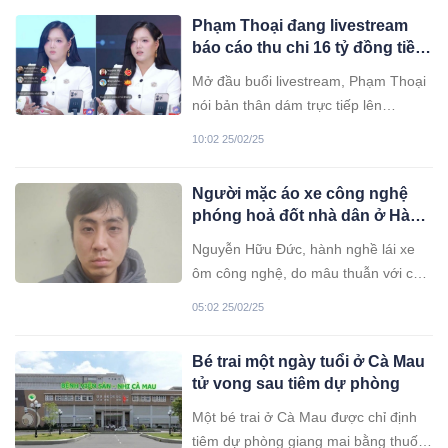
Phạm Thoại đang livestream
báo cáo thu chi 16 tỷ đồng tiền
ủng hộ bé Bắp
Mở đầu buổi livestream, Phạm Thoại
nói bản thân dám trực tiếp lên
livestream thì đồng nghĩa dám đối
10:02 25/02/25
diện với sự thật, luôn minh bạch, rõ
ràng.
Người mặc áo xe công nghệ
phóng hoả đốt nhà dân ở Hà
Nội khai gì?
Nguyễn Hữu Đức, hành nghề lái xe
ôm công nghệ, do mâu thuẫn với chủ
ngôi nhà trên phố Đại Từ, phường
05:02 25/02/25
Đại Kim, quận Hoàng Mai, đã nảy
sinh ý định mua xăng phóng hỏa để
Bé trai một ngày tuổi ở Cà Mau
trả thù.
tử vong sau tiêm dự phòng
Một bé trai ở Cà Mau được chỉ định
tiêm dự phòng giang mai bằng thuốc