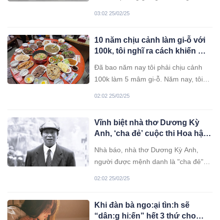
Benzathine benzylpenicillin theo
03:02 25/02/25
hướng dẫn của Bộ Y tế nhưng đã
không qua khỏi do sốc phản vệ độ 4.
10 năm chịu cảnh làm gi-ỗ với
100k, tôi nghĩ ra cách khiến mẹ
chồng và 3 cô em gái được
Đã bao năm nay tôi phải chịu cảnh
phen náo loạn. Thế mới chừa!
100k làm 5 mâm gi-ỗ. Năm nay, tôi
quyết tâm vùng lên không để mình bị
02:02 25/02/25
chèn ép mãi được.
Vĩnh biệt nhà thơ Dương Kỳ
Anh, ‘cha đẻ’ cuộc thi Hoa hậu
Việt Nam
Nhà báo, nhà thơ Dương Kỳ Anh,
người được mệnh danh là "cha đẻ"
của cuộc thi Hoa hậu Việt Nam, đã
02:02 25/02/25
qua đời ở tuổi 77.
Khi đàn bà ngo:ại tìn:h sẽ
“dân:g hi:ến” hết 3 thứ cho