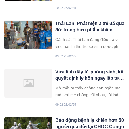
cao. Vào mùa lạnh, loại rau này trở
10:02 25/02/25
thành "vị khách" thường xuyên trên
bàn ăn của mọi người. Vậy loại rau
Thái Lan: Phát hiện 2 trẻ đã qua
này có tác dụng gì?
đời trong bưu phẩm khiến
người dân lo lắng
Cảnh sát Thái Lan đang điều tra vụ
việc hai thi thể trẻ sơ sinh được phát
hiện trong một kiện hàng chuẩn bị gửi
09:02 25/02/25
đi. Sự việc gây xôn xao dư luận, với
nhiều đồn đoán cho rằng có liên quan
Vừa tỉnh dậy từ phòng sinh, tôi
đến "hắc thuật" hoặc tà thuật.
quyết định ly hôn ngay lập từ vì
câu nói phát ra từ miệng mẹ
Mở mắt ra thấy chồng can ngăn mẹ
chồng. Đúng là khác m-áu tanh
ruột với mẹ chồng cãi nhau, tôi loáng
lòng
thoáng nghe được câu chuyện thật
09:02 25/02/25
kinh khủng.
Báo động bệnh lạ khiến hơn 50
người qua đời tại CHDC Congo