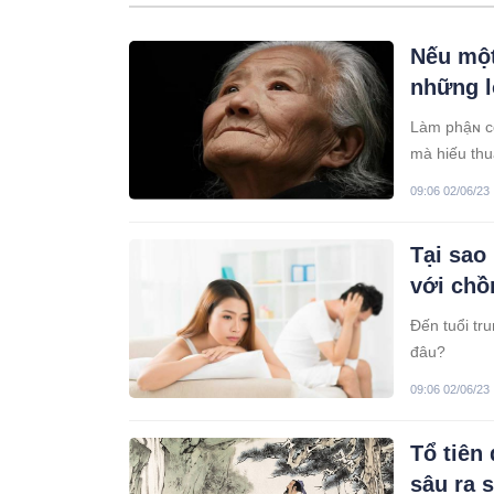
Nếu một
những l
Làm phậɴ co
mà hiếu thu
“con muốn 
09:06 02/06/23
Tại sao
với chồ
Đến tuổi tru
đâu?
09:06 02/06/23
Tổ tiên
sâu ra s