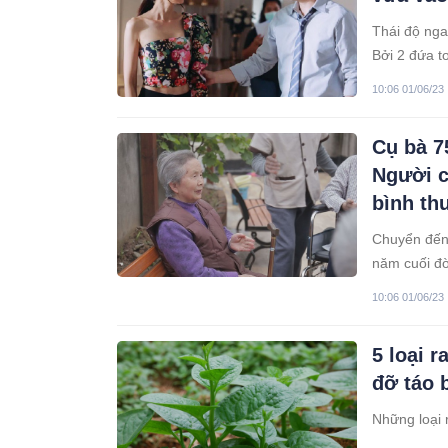
Thái độ ng
Bởi 2 đứa to
10:06 01/06/23
Cụ bà 7
Người c
bình th
Chuyển đến 
năm cuối đờ
10:06 01/06/23
5 loại 
đỡ táo 
Những loại 