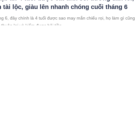
h tài lộc, giàu lên nhanh chóng cuối tháng 6
ng 6, đây chính là 4 tuổi được sao may mắn chiếu rọi, họ làm gì cũng
 thuận lợi và kiếm được bội tiền.
 tháng 4 Âm lịch: 3 con giáp ăn lộc trời, trăm
thuận lợi
iáp này được dự báo có quý nhân chỉ đường dẫn lối từ sau Rằm
 mọi sự đều viên mãn, thành công.
 đóng bảo hiểm xã hội full lương: Người lao
n biết gì để không bị thiệt?
 đóng bảo hiểm xã hội full lương được chọn, quyền lợi về bảo hiểm
gười lao động sẽ tăng vọt trong thời gian sắp tới.