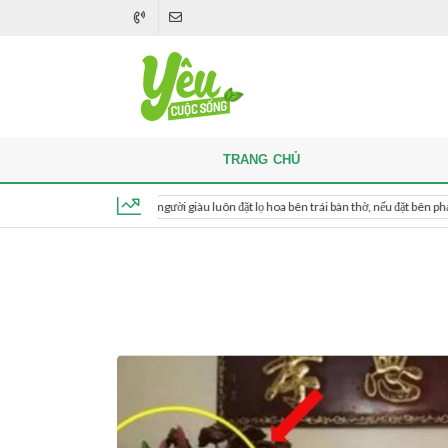
TRANG CHỦ
Khi thắp hương, người giàu luôn đặt lọ hoa bên trái bàn thờ, nếu đặt bên phải thì sao?
Thứ 7, ngày 8 tháng 8, 2026, 16:49:17