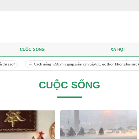
CUỘC SỐNG
XÃ HỘI
Cách uống nước mía giúp giảm cân cấp tốc, eo thon không hại sức khỏe
CUỘC SỐNG