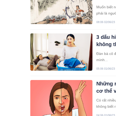
Muốn biết n
phải là ngư
08:06 02/06/23
3 dấu h
không 
Đàn bà cô đ
mình...
05:06 01/06/23
Những n
cơ thể 
Có rất nhiề
không biết 
04:06 01/06/23