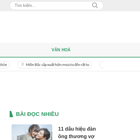
VĂN HOÁ
Miền Bắc sắp xuất hiện mưa to đến rất to
Danh tính người phụ nữ bị bạn tr
BÀI ĐỌC NHIỀU
11 dấu hiệu đàn
ông thương vợ