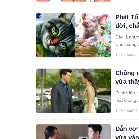
Phật Tổ 
đời, ch
Đây là nhữn
Cuộc sống v
11:06 01/06/23
Chồng m
vừa thấ
Ở nhà lâu, t
mắt chồng t
11:06 01/06/23
Dẫn vợ 
vừa vào