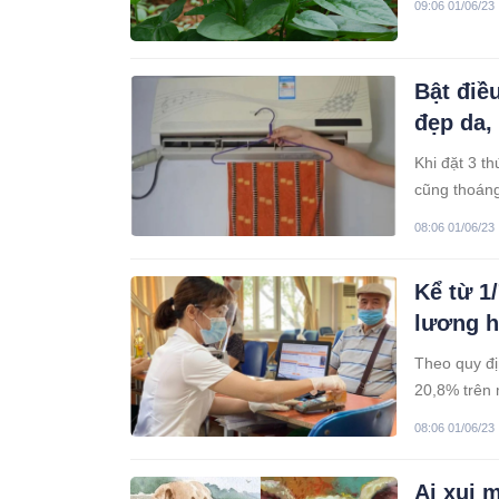
09:06 01/06/23
Bật điề
đẹp da, 
Khi đặt 3 t
cũng thoán
08:06 01/06/23
Kể từ 1
lương h
Theo quy đị
20,8% trên 
08:06 01/06/23
Ai xui m