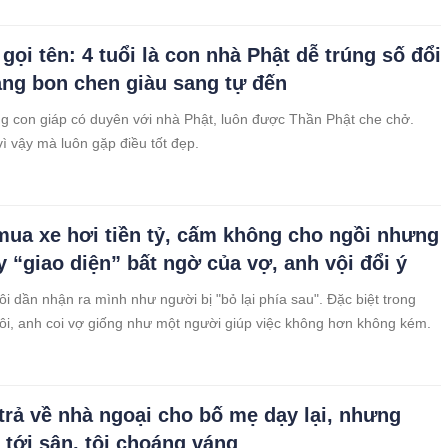
gọi tên: 4 tuổi là con nhà Phật dễ trúng số đổi
ẳng bon chen giàu sang tự đến
g con giáp có duyên với nhà Phật, luôn được Thần Phật che chở.
ì vậy mà luôn gặp điều tốt đẹp.
ua xe hơi tiền tỷ, cấm không cho ngồi nhưng
y “giao diện” bất ngờ của vợ, anh vội đổi ý
ôi dần nhận ra mình như người bị "bỏ lại phía sau". Đặc biệt trong
ôi, anh coi vợ giống như một người giúp việc không hơn không kém.
trả về nhà ngoại cho bố mẹ dạy lại, nhưng
 tới sân, tôi choáng váng