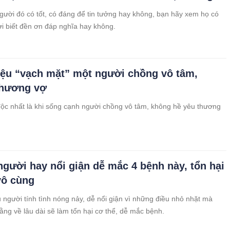
gười đó có tốt, có đáng để tin tưởng hay không, bạn hãy xem họ có
ời biết đền ơn đáp nghĩa hay không.
iệu “vạch mặt” một người chồng vô tâm,
thương vợ
ộc nhất là khi sống cạnh người chồng vô tâm, không hề yêu thương
gười hay nổi giận dễ mắc 4 bệnh này, tổn hại
vô cùng
u người tính tình nóng nảy, dễ nổi giận vì những điều nhỏ nhặt mà
rằng về lâu dài sẽ làm tổn hại cơ thể, dễ mắc bệnh.