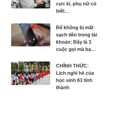
cực kì, phụ nữ có
biết…
Để không bị mất
sạch tiền trong tài
khoản: Đây là 3
cuộc gọi mà bạn
phải tắt máy ngay
lập tức
CHÍNH THỨC:
Lịch nghỉ hè của
học sinh 63 tỉnh
thành