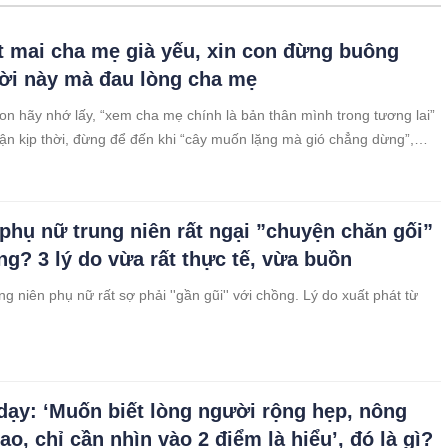
 mai cha mẹ già yếu, xin con đừng buông
ời này mà đau lòng cha mẹ
n hãy nhớ lấy, “xem cha mẹ chính là bản thân mình trong tương lai”
ận kịp thời, đừng để đến khi “cây muốn lặng mà gió chẳng dừng”,
phụng dưỡng mà cha mẹ không còn”.
 phụ nữ trung niên rất ngại ”chuyện chăn gối”
ng? 3 lý do vừa rất thực tế, vừa buồn
ng niên phụ nữ rất sợ phải ''gần gũi'' với chồng. Lý do xuất phát từ
 dạy: ‘Muốn biết lòng người rộng hẹp, nông
ao, chỉ cần nhìn vào 2 điểm là hiểu’, đó là gì?