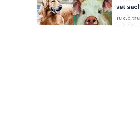
vét sạc
Từ cuối thá
hanh thông,
03:05 31/05/23
Sau Rằm
sự đều 
Những con g
tháng 4 nên
03:05 31/05/23
Đề xuất
động cầ
Nếu đề xuất
xã hội của n