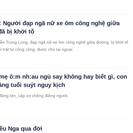
 Người đạp ngã nữ xe ôm công nghệ giữa
ã bị khởi tố
ễn Trọng Long, đạp ngã nữ xe ôm công nghệ giữa đường, bị khởi tố
ối trật tự công cộng, được cho tại ngoại.
mẹ ô:m nh:au ngủ say không hay biết gì, con
háng tuổi suýt nguy kịch
động lớn, cặp vợ chồng điếng người.
iều Nga qua đời