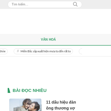
VĂN HOÁ
Miền Bắc sắp xuất hiện mưa to đến rất to
Danh tính người phụ nữ bị bạn tr
BÀI ĐỌC NHIỀU
11 dấu hiệu đàn
ông thương vợ