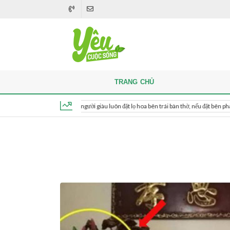
TRANG CHỦ
Khi thắp hương, người giàu luôn đặt lọ hoa bên trái bàn thờ, nếu đặt bên phải thì sao?
Thứ 6, ngày 7 tháng 8, 2026, 05:01:47