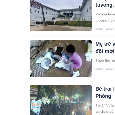
tuvong,
Vụ hỏa hoạn
thương tron
sóc người c
05:07 15/07/25
Mẹ trẻ v
đôi mới
Theo thời gi
03:07 15/07/25
Bé trai
Phòng
Tối 14/7, l
vụ cháu bé 