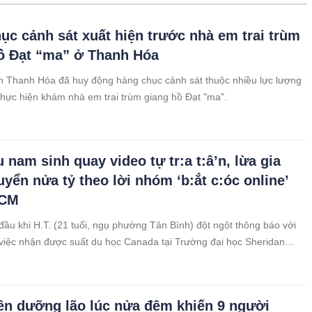
ục cảnh sát xuất hiện trước nhà em trai trùm
ồ Đạt “ma” ở Thanh Hóa
h Thanh Hóa đã huy động hàng chục cảnh sát thuộc nhiều lực lượng
thực hiện khám nhà em trai trùm giang hồ Đạt "ma".
 nam sinh quay video tự tr:a t:â’n, lừa gia
uyển nửa tỷ theo lời nhóm ‘b:ắt c:óc online’
HCM
 đầu khi H.T. (21 tuổi, ngụ phường Tân Bình) đột ngột thông báo với
 việc nhận được suất du học Canada tại Trường đại học Sheridan
ện dưỡng lão lúc nửa đêm khiến 9 người