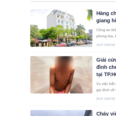
Hàng ch
giang h
Công an tỉn
phong tỏa, 
10:07 15/07/25
Giải cứu
đình ch
tại TP.
Vụ việc bắt
gia đình về
College.
05:07 15/07/25
Cháy vi