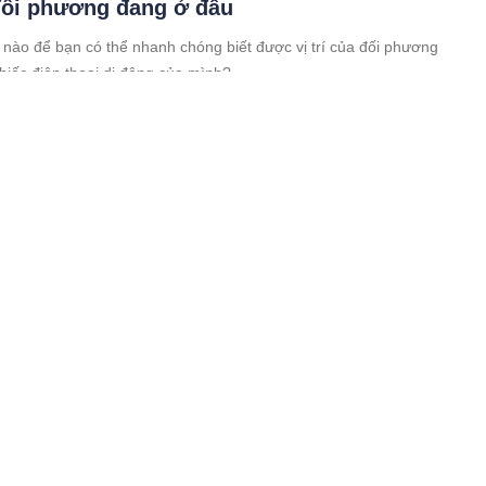
 đối phương đang ở đâu
 nào để bạn có thể nhanh chóng biết được vị trí của đối phương
hiếc điện thoại di động của mình?
nh người đ:àn ông mở livestream “tác động”
đang ôm con nhỏ gây phẫn nộ
hức năng đang xác minh clip livestream 1 đối tượng "tác động" thậm
ang ôm con nhỏ khiến cộng đồng bức xúc.
h cuối cùng của bác tài xế xe ôm trước khi bị
: Làm đủ nghề để kiếm thêm thu nhập lo cho
 ở tuổi 55
hông tin về vụ việc tài xế xe ôm Ph.L.H. (55 tuổi, quê Cái Bè, Tiền