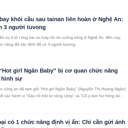
 bay khỏi cầu sau tainan liên hoàn ở Nghệ An:
h 3 người tuvong
ến vụ ô tô t:ông hai xe máy rồi rơi xuống sông ở Nghệ An, đến nay,
c năng đã xác định đã có 3 người tuvong.
Hot girl Ngân Baby” bị cơ quan chức năng
 hình sự
n công an đã tạm giữ “Hot girl Ngân Baby” (Nguyễn Thị Hoàng Ngân)
về các hành vi “Gây rối trật tự công cộng” và “Cố ý làm hư hỏng tài
uy định của pháp luật.
oại có 1 chức năng định vị ẩn: Chỉ cần gửi ảnh