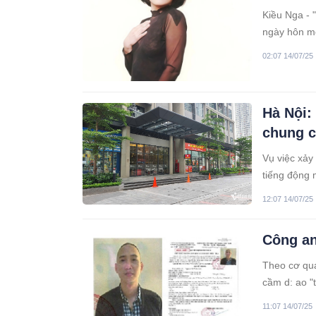
Kiều Nga - 
ngày hôn mê
02:07 14/07/25
Hà Nội:
chung 
Vụ việc xảy
tiếng động 
12:07 14/07/25
Công an
Theo cơ qua
cầm d: ao "
Thanh Trì (
11:07 14/07/25