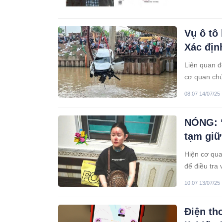
Vụ ô tô
Xác địn
Liên quan đ
cơ quan chứ
08:07 14/07/25
NÓNG: “
tạm giữ
Hiện cơ qua
để điều tra 
sản” theo q
10:07 13/07/25
Điện th