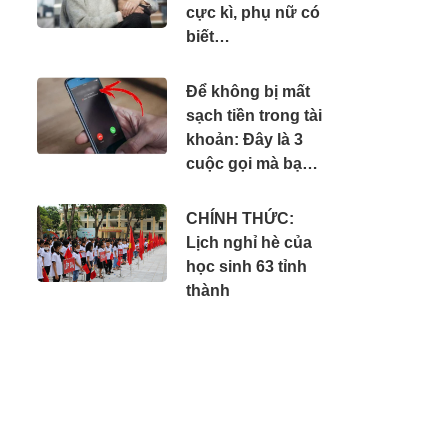
cực kì, phụ nữ có
biết…
Để không bị mất
sạch tiền trong tài
khoản: Đây là 3
cuộc gọi mà bạn
phải tắt máy ngay
lập tức
CHÍNH THỨC:
Lịch nghỉ hè của
học sinh 63 tỉnh
thành