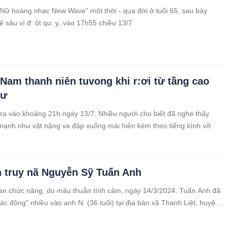
"Nữ hoàng nhạc New Wave" một thời - qua đời ở tuổi 65, sau bảy
 sâu vì đ: ột qu: ỵ, vào 17h55 chiều 13/7
 Nam thanh niên tuvong khi r:ơi từ tầng cao
cư
 ra vào khoảng 21h ngày 13/7. Nhiều người cho biết đã nghe thấy
mạnh như vật nặng va đập xuống mái hiên kèm theo tiếng kính vỡ.
 truy nã Nguyễn Sỹ Tuấn Anh
n chức năng, do mâu thuẫn tình cảm, ngày 14/3/2024, Tuấn Anh đã
tác động" nhiều vào anh N. (36 tuổi) tại địa bàn xã Thanh Liệt, huyện
cũ), TP Hà Nội.