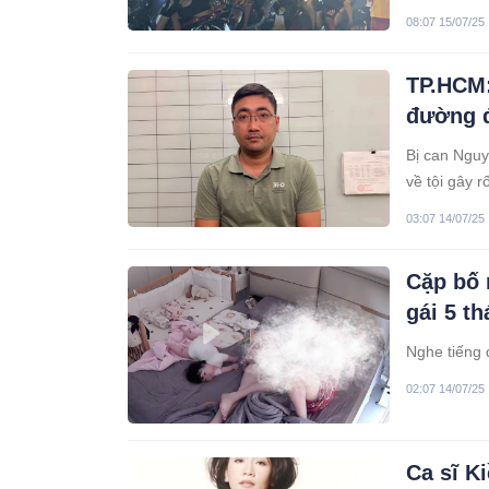
08:07 15/07/25
TP.HCM:
đường đ
Bị can Nguy
về tội gây r
03:07 14/07/25
Cặp bố 
gái 5 t
Nghe tiếng 
02:07 14/07/25
Ca sĩ K