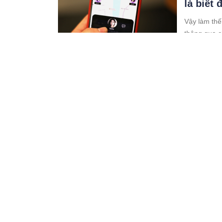
là biết
Vậy làm thế
thông qua c
08:07 13/07/25
Danh tí
cô gái 
Lực lượng c
tệ cô gái đ
05:07 13/07/25
Hình ản
sat:hai
gia đình
Ngày 11/7, t