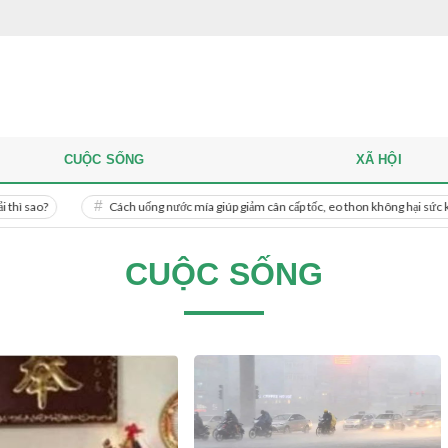
CUỘC SỐNG
XÃ HỘI
Cách uống nước mía giúp giảm cân cấp tốc, eo thon không hại sức khỏe
CUỘC SỐNG