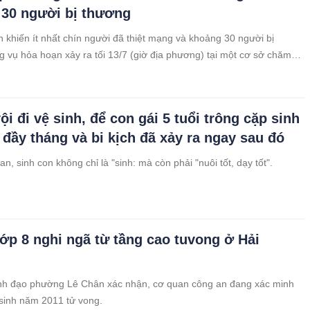
 30 người bị thương
 khiến ít nhất chín người đã thiệt mạng và khoảng 30 người bị
g vụ hỏa hoạn xảy ra tối 13/7 (giờ địa phương) tại một cơ sở chăm
ao tuổi ở thành phố Fall River, bang Massachusetts.
ội đi vệ sinh, để con gái 5 tuổi trông cặp sinh
 đầy tháng và bi kịch đã xảy ra ngay sau đó
an, sinh con không chỉ là "sinh: mà còn phải "nuôi tốt, dạy tốt".
 lớp 8 nghi ngã từ tầng cao tuvong ở Hải
ãnh đạo phường Lê Chân xác nhận, cơ quan công an đang xác minh
sinh năm 2011 tử vong.