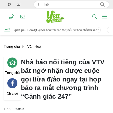
 đặt lọ hoa bên trái bàn thờ, nếu đặt bên phải thì sao?
Cách uống nước mía giú
Trang chủ
Văn Hoá
Nhà báo nổi tiếng của VTV
bất ngờ nhận được cuộc
Trang chủ
gọi l/ừa đ/ảo ngay tại họp
báo ra mắt chương trình
Chia sẻ
“Cảnh giác 247”
11:09 19/09/25