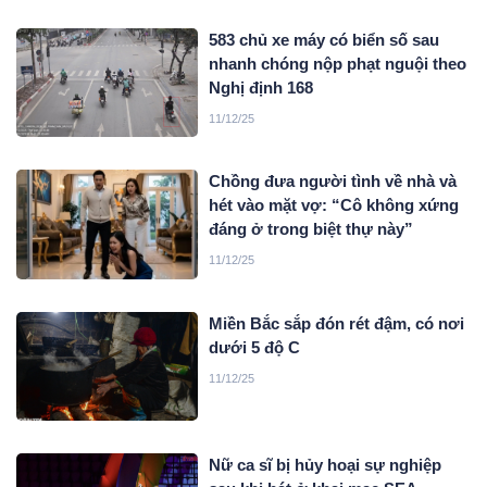
583 chủ xe máy có biển số sau
nhanh chóng nộp phạt nguội theo
Nghị định 168
11/12/25
Chồng đưa người tình về nhà và
hét vào mặt vợ: “Cô không xứng
đáng ở trong biệt thự này”
11/12/25
Miền Bắc sắp đón rét đậm, có nơi
dưới 5 độ C
11/12/25
Nữ ca sĩ bị hủy hoại sự nghiệp