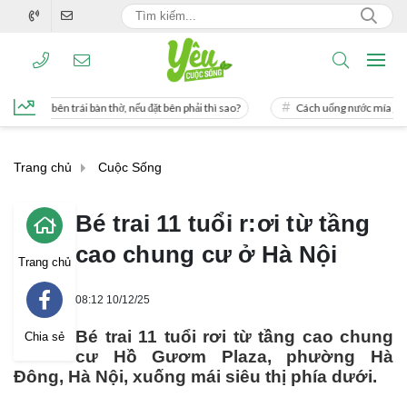
ên trái bàn thờ, nếu đặt bên phải thì sao?
Cách uống nước mía giúp giảm cân c
Trang chủ
Cuộc Sống
Bé trai 11 tuổi r:ơi từ tầng
cao chung cư ở Hà Nội
Trang chủ
08:12 10/12/25
Bé trai 11 tuổi rơi từ tầng cao chung
Chia sẻ
cư Hồ Gươm Plaza, phường Hà
Đông, Hà Nội, xuống mái siêu thị phía dưới.