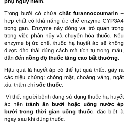
phụ nguy hiểm
.
Trong bưởi có chứa
chất furannocoumarin
–
hợp chất có khả năng ức chế enzyme CYP3A4
trong gan. Enzyme này đóng vai trò quan trọng
trong việc phân hủy và chuyển hóa thuốc. Nếu
enzyme bị ức chế, thuốc hạ huyết áp sẽ không
được đào thải đúng cách mà tích tụ trong máu,
dẫn đến
nồng độ thuốc tăng cao bất thường
.
Hậu quả là huyết áp có thể tụt quá thấp, gây ra
các triệu chứng: chóng mặt, choáng váng, ngất
xỉu, thậm chí
sốc thuốc
.
Vì thế, người bệnh đang sử dụng thuốc hạ huyết
áp nên
tránh ăn bưởi hoặc uống nước ép
bưởi trong thời gian uống thuốc
, đặc biệt là
ngay sau khi dùng thuốc.