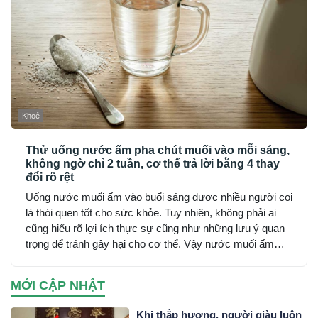
Khoẻ
Thử uống nước ấm pha chút muối vào mỗi sáng,
không ngờ chỉ 2 tuần, cơ thể trả lời bằng 4 thay
đổi rõ rệt
Uống nước muối ấm vào buổi sáng được nhiều người coi
là thói quen tốt cho sức khỏe. Tuy nhiên, không phải ai
cũng hiểu rõ lợi ích thực sự cũng như những lưu ý quan
trọng để tránh gây hại cho cơ thể. Vậy nước muối ấm
mang lại những tác dụng gì và cần thận trọng ra sao khi
sử dụng?
MỚI CẬP NHẬT
Khi thắp hương, người giàu luôn