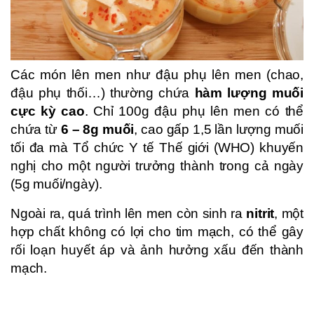
Các món lên men như đậu phụ lên men (chao,
đậu phụ thối…) thường chứa
hàm lượng muối
cực kỳ cao
. Chỉ 100g đậu phụ lên men có thể
chứa từ
6 – 8g muối
, cao gấp 1,5 lần lượng muối
tối đa mà Tổ chức Y tế Thế giới (WHO) khuyến
nghị cho một người trưởng thành trong cả ngày
(5g muối/ngày).
Ngoài ra, quá trình lên men còn sinh ra
nitrit
, một
hợp chất không có lợi cho tim mạch, có thể gây
rối loạn huyết áp và ảnh hưởng xấu đến thành
mạch.