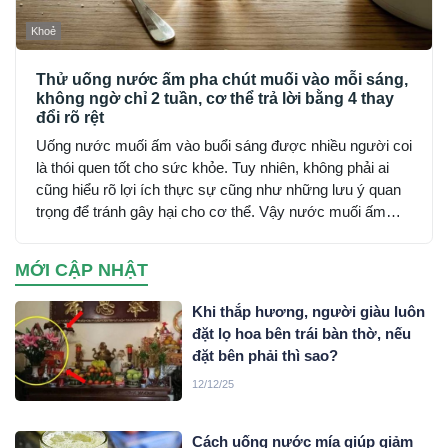
Khoẻ
Thử uống nước ấm pha chút muối vào mỗi sáng,
không ngờ chỉ 2 tuần, cơ thể trả lời bằng 4 thay
đổi rõ rệt
Uống nước muối ấm vào buổi sáng được nhiều người coi
là thói quen tốt cho sức khỏe. Tuy nhiên, không phải ai
cũng hiểu rõ lợi ích thực sự cũng như những lưu ý quan
trọng để tránh gây hại cho cơ thể. Vậy nước muối ấm
mang lại những tác dụng gì và cần thận trọng ra sao khi
sử dụng?
MỚI CẬP NHẬT
Khi thắp hương, người giàu luôn
đặt lọ hoa bên trái bàn thờ, nếu
đặt bên phải thì sao?
12/12/25
Cách uống nước mía giúp giảm