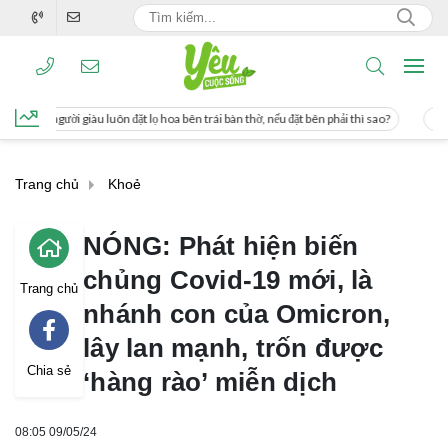
luôn đặt lọ hoa bên trái bàn thờ, nếu đặt bên phải thì sao?
Cách uống nước mía 
Trang chủ
Khoẻ
NÓNG: Phát hiện biến
chủng Covid-19 mới, là
Trang chủ
nhánh con của Omicron,
lây lan mạnh, trốn được
Chia sẻ
‘hàng rào’ miễn dịch
08:05 09/05/24