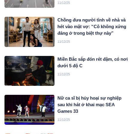
11/12/25
Chồng đưa người tình về nhà và
hét vào mặt vợ: “Cô không xứng
đáng ở trong biệt thự này”
11/12/25
Miền Bắc sắp đón rét đậm, có nơi
dưới 5 độ C
11/12/25
Nữ ca sĩ bị hủy hoại sự nghiệp
sau khi hát ở khai mạc SEA
Games 33
11/12/25