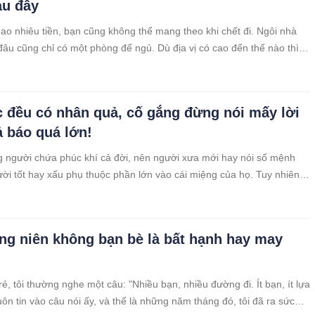
au đây
ao nhiêu tiền, bạn cũng không thể mang theo khi chết đi. Ngôi nhà
đâu cũng chỉ có một phòng để ngủ. Dù địa vị có cao đến thế nào thì
bạn cũng như tất cả mọi người. Rõ ràng, sự giàu sang và địa vị
c đều có nhân quả, cố gắng đừng nói mấy lời
ả báo quá lớn!
 người chứa phúc khí cả đời, nên người xưa mới hay nói số mệnh
ời tốt hay xấu phụ thuộc phần lớn vào cái miệng của họ. Tuy nhiên,
 lại là điều mà con người dễ phạm phải nhất.
ung niên không bạn bè là bất hạnh hay may
trẻ, tôi thường nghe một câu: "Nhiều bạn, nhiều đường đi. Ít bạn, ít lựa
uôn tin vào câu nói ấy, và thế là những năm tháng đó, tôi đã ra sức