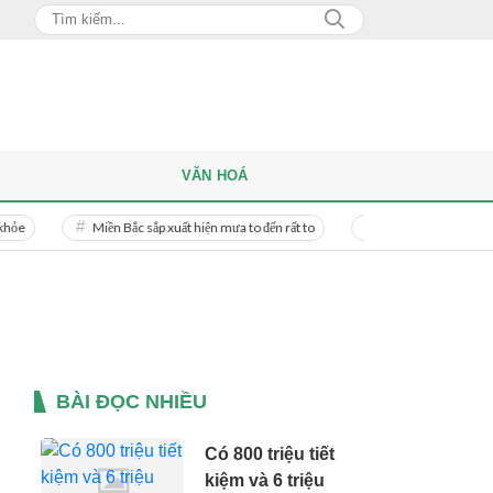
VĂN HOÁ
Miền Bắc sắp xuất hiện mưa to đến rất to
Danh tính người phụ nữ bị bạ
BÀI ĐỌC NHIỀU
Có 800 triệu tiết
kiệm và 6 triệu