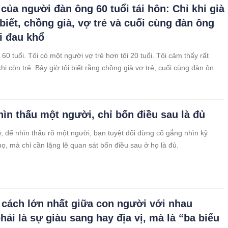
của người đàn ông 60 tuổi tái hôn: Chỉ khi già
 biết, chồng già, vợ trẻ và cuối cùng đàn ông
i đau khổ
60 tuổi. Tôi có một người vợ trẻ hơn tôi 20 tuổi. Tôi cảm thấy rất
i còn trẻ. Bây giờ tôi biết rằng chồng già vợ trẻ, cuối cùng đàn ông
u khổ.
ìn thấu một người, chỉ bốn điều sau là đủ
y, để nhìn thấu rõ một người, bạn tuyệt đối đừng cố gắng nhìn kỹ
ọ, mà chỉ cần lặng lẽ quan sát bốn điều sau ở họ là đủ.
cách lớn nhất giữa con người với nhau
hải là sự giàu sang hay địa vị, mà là “ba biểu