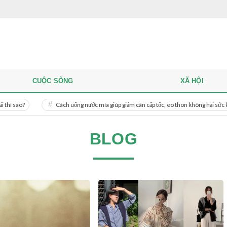
CUỘC SỐNG
XÃ HỘI
?
Cách uống nước mía giúp giảm cân cấp tốc, eo thon không hại sức khỏe
BLOG