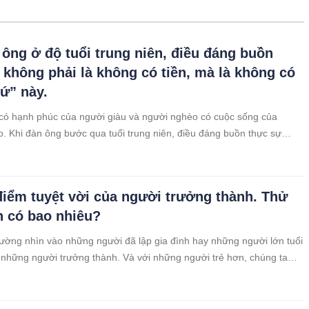
 ông ở độ tuổi trung niên, điều đáng buồn
 không phải là không có tiền, mà là không có
hứ” này.
có hạnh phúc của người giàu và người nghèo có cuộc sống của
. Khi đàn ông bước qua tuổi trung niên, điều đáng buồn thực sự
là không có tiền mà là không có đủ 4 “thứ” này!
điểm tuyệt vời của người trưởng thành. Thử
 có bao nhiêu?
ường nhìn vào những người đã lập gia đình hay những người lớn tuổi
à những người trưởng thành. Và với những người trẻ hơn, chúng ta
 vẫn chưa đủ trưởng thành? Sở dĩ chúng ta thường có đánh giá như
a vào tuổi