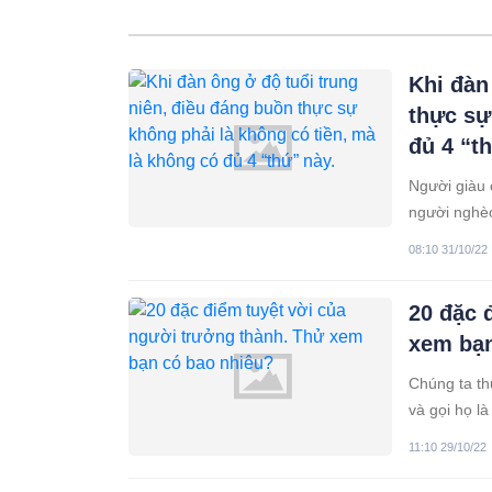
Khi đàn
thực sự
đủ 4 “t
Người giàu 
người nghèo
không phải 
08:10 31/10/22
20 đặc 
xem bạn
Chúng ta th
và gọi họ l
cho rằng họ
11:10 29/10/22
vậy là vì dự