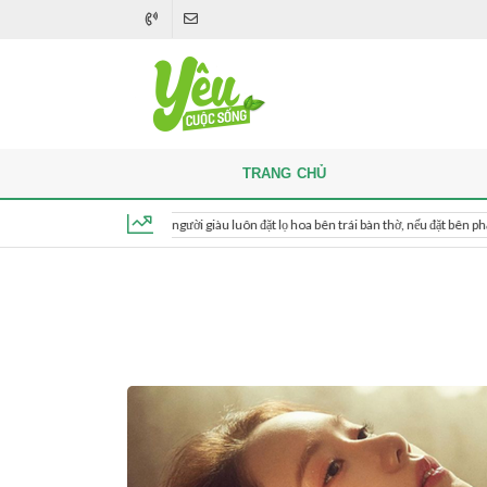
TRANG CHỦ
Khi thắp hương, người giàu luôn đặt lọ hoa bên trái bàn thờ, nếu đặt bên phải thì sao
Thứ 5, ngày 6 tháng 8, 2026, 18:43:02