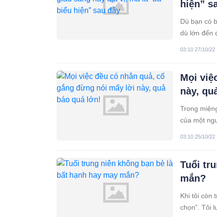
hiện” s
Dù bạn có b
dù lớn đến 
khi về hưu 
03:10 27/10/22
Mọi việ
này, qu
Trong miệng
của một ngư
khẩu nghiệp
03:10 25/10/22
Tuổi tr
mắn?
Khi tôi còn 
chọn”. Tôi l