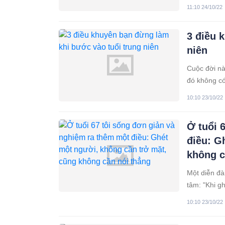
kết bạn thậ
11:10 24/10/22
tương trợ lẫ
3 điều 
niên
Cuộc đời nà
đó không có
xem điều gì
10:10 23/10/22
Ở tuổi 
điều: G
không c
Một diễn đà
tâm: "Khi g
10:10 23/10/22