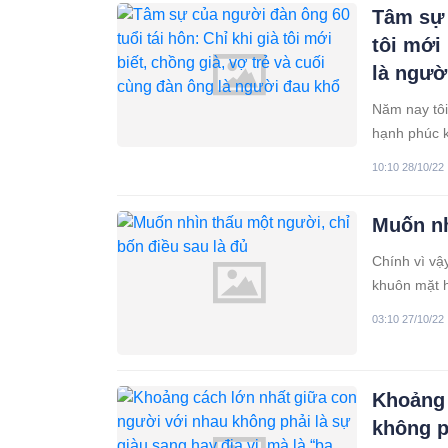
Tâm sự 
tôi mới
là ngườ
Năm nay tôi 
hạnh phúc kh
là người chị
10:10 28/10/22
Muốn nh
Chính vì vậ
khuôn mặt h
03:10 27/10/22
Khoảng 
không p