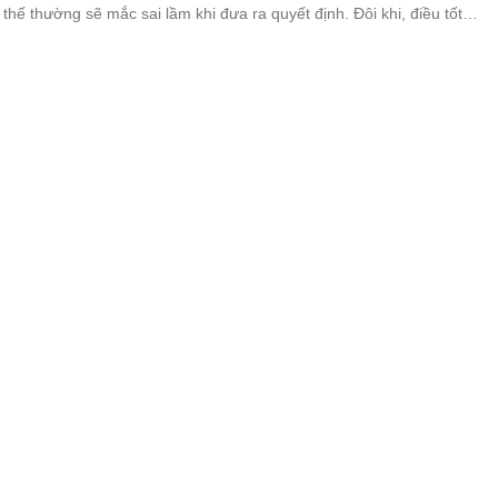
thế thường sẽ mắc sai lầm khi đưa ra quyết định. Đôi khi, điều tốt
ã không xấu, và điều xấu cũng chưa hẳn sẽ không tốt.
g có thể đồng hành cùng nhau đến già hay
à do ông trời định sẵn.
ủa tình cảm là do duyên số. Hôn nhân bền lâu là do nhân quả từ
 Ở được cùng nhau và có thể đồng hành với nhau đến lúc đầu bạc
ay không đều phụ thuộc vào ông trời.
 ông thay lòng đổi dạ, phụ nữ thông minh
íu kéo mà sẽ “phản đòn” bằng 4 cách sau
a đàn ông là phản bội, còn của phụ nữ là hy sinh. Quan điểm này đã
và cho đến nay vẫn đúng một cách kỳ lạ. Trong một cuộc hôn nhân,
xu hướng là người kiểm soát, mà người kiểm soát thì sẽ có tất cả