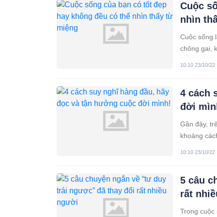
Cuộc số
nhìn th
Cuộc sống l
chông gai, 
làm cho bạ
10:10 23/10/22
4 cách 
đời mìn
Gần đây, tr
khoảng cách
10:10 23/10/22
5 câu c
rất nhi
Trong cuộc 