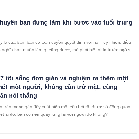
t nhiều. Những người bạn cùng sở thích, đam mê, chí hướng, có thể
n nhau trên đường đời tôi đều rất trân trọng.
khuyên bạn đừng làm khi bước vào tuổi trung
y là của bạn, bạn có toàn quyền quyết định với nó. Tuy nhiên, điều
 nghĩa bạn muốn làm gì cũng được, mà phải biết nhìn trước ngó sau,
 nên hay không nên làm.
67 tôi sống đơn giản và nghiệm ra thêm một
hét một người, không cần trở mặt, cũng
ần nói thẳng
n trên mạng gần đây xuất hiện một câu hỏi rất được số đông quan
hét ai đó, bạn có nên quay lưng lại với người đó không?"