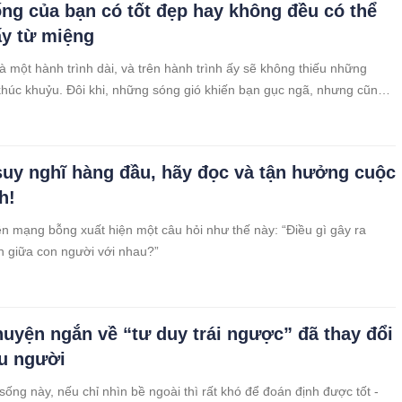
ng của bạn có tốt đẹp hay không đều có thể
ấy từ miệng
à một hành trình dài, và trên hành trình ấy sẽ không thiếu những
khúc khuỷu. Đôi khi, những sóng gió khiến bạn gục ngã, nhưng cũng
n mạnh mẽ hơn.
suy nghĩ hàng đầu, hãy đọc và tận hưởng cuộc
h!
ên mạng bỗng xuất hiện một câu hỏi như thế này: “Điều gì gây ra
 giữa con người với nhau?”
huyện ngắn về “tư duy trái ngược” đã thay đổi
ều người
sống này, nếu chỉ nhìn bề ngoài thì rất khó để đoán định được tốt -