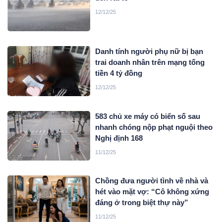
12/12/25
Danh tính người phụ nữ bị bạn
trai doanh nhân trên mạng tống
tiền 4 tỷ đồng
12/12/25
583 chủ xe máy có biển số sau
nhanh chóng nộp phạt nguội theo
Nghị định 168
11/12/25
Chồng đưa người tình về nhà và
hét vào mặt vợ: “Cô không xứng
đáng ở trong biệt thự này”
11/12/25