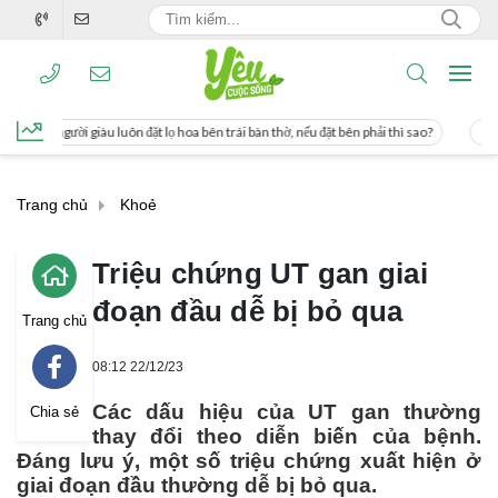
 lọ hoa bên trái bàn thờ, nếu đặt bên phải thì sao?
Cách uống nước mía giúp gi
Trang chủ
Khoẻ
Triệu chứng UT gan giai
đoạn đầu dễ bị bỏ qua
Trang chủ
08:12 22/12/23
Các dấu hiệu của UT gan thường
Chia sẻ
thay đổi theo diễn biến của bệnh.
Đáng lưu ý, một số triệu chứng xuất hiện ở
giai đoạn đầu thường dễ bị bỏ qua.