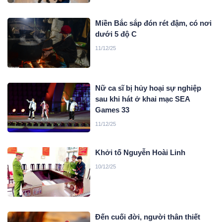
Miền Bắc sắp đón rét đậm, có nơi
dưới 5 độ C
11/12/25
Nữ ca sĩ bị hủy hoại sự nghiệp
sau khi hát ở khai mạc SEA
Games 33
11/12/25
Khởi tố Nguyễn Hoài Linh
10/12/25
Đến cuối đời, người thân thiết