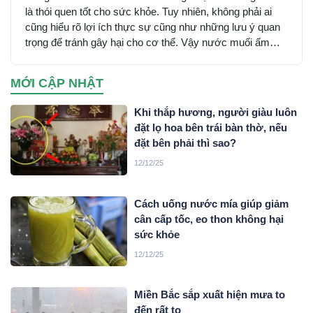
là thói quen tốt cho sức khỏe. Tuy nhiên, không phải ai
cũng hiểu rõ lợi ích thực sự cũng như những lưu ý quan
trọng để tránh gây hại cho cơ thể. Vậy nước muối ấm
mang lại những tác dụng gì và cần thận trọng ra sao khi
sử dụng?
MỚI CẬP NHẬT
Khi thắp hương, người giàu luôn
đặt lọ hoa bên trái bàn thờ, nếu
đặt bên phải thì sao?
12/12/25
Cách uống nước mía giúp giảm
cân cấp tốc, eo thon không hại
sức khỏe
12/12/25
Miền Bắc sắp xuất hiện mưa to
đến rất to