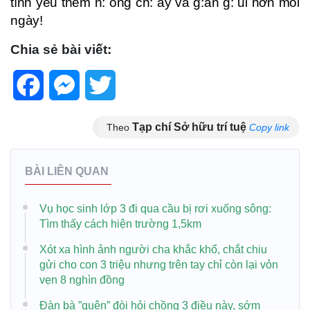
tình yêu thêm n: ồng ch: áy và g:ần g: ũi hơn mỗi
ngày!
Chia sẻ bài viết:
Facebook
Messenger
Twitter
Tạp chí Sở hữu trí tuệ
Theo
Copy link
BÀI LIÊN QUAN
Vụ học sinh lớp 3 đi qua cầu bị rơi xuống sông:
Tìm thấy cách hiện trường 1,5km
Xót xa hình ảnh người cha khắc khổ, chắt chiu
gửi cho con 3 triệu nhưng trên tay chỉ còn lại vỏn
vẹn 8 nghìn đồng
Đàn bà ”quên” đòi hỏi chồng 3 điều này, sớm