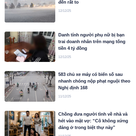
đến rất to
12/12/25
Danh tính người phụ nữ bị bạn
trai doanh nhân trên mạng tống
tiền 4 tỷ đồng
12/12/25
583 chủ xe máy có biển số sau
nhanh chóng nộp phạt nguội theo
Nghị định 168
11/12/25
Chồng đưa người tình về nhà và
hét vào mặt vợ: “Cô không xứng
đáng ở trong biệt thự này”
11/12/25