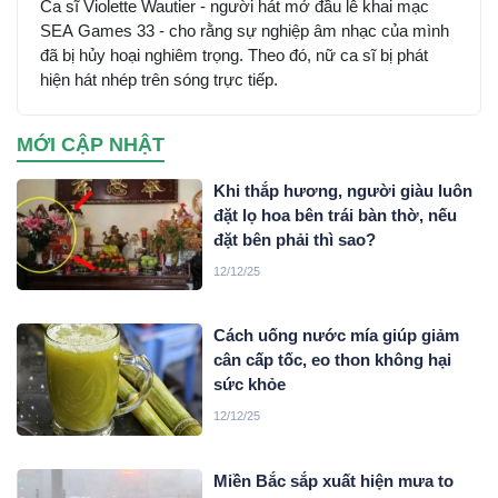
Ca sĩ Violette Wautier - người hát mở đầu lễ khai mạc
SEA Games 33 - cho rằng sự nghiệp âm nhạc của mình
đã bị hủy hoại nghiêm trọng. Theo đó, nữ ca sĩ bị phát
hiện hát nhép trên sóng trực tiếp.
MỚI CẬP NHẬT
Khi thắp hương, người giàu luôn
đặt lọ hoa bên trái bàn thờ, nếu
đặt bên phải thì sao?
12/12/25
Cách uống nước mía giúp giảm
cân cấp tốc, eo thon không hại
sức khỏe
12/12/25
Miền Bắc sắp xuất hiện mưa to