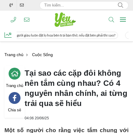
ặt lọ hoa bên trái bàn thờ, nếu đặt bên phải thì sao?
Cách uống nước mía giúp 
Trang chủ
Cuộc Sống
Tại sao các cặp đôi không
nên tắm cùng nhau? Có 4
Trang chủ
nguyên nhân chính, ai từng
trải qua sẽ hiểu
Chia sẻ
04:06 20/06/25
Một số người cho rằng việc tắm chung với