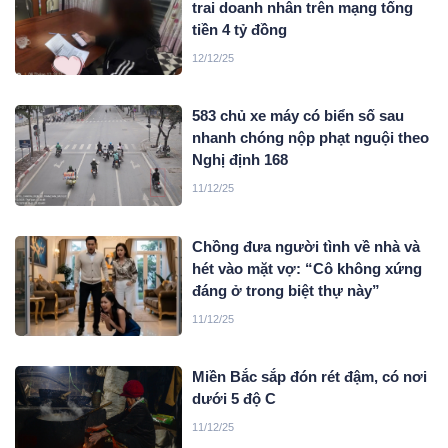
trai doanh nhân trên mạng tống
tiền 4 tỷ đồng
12/12/25
583 chủ xe máy có biển số sau
nhanh chóng nộp phạt nguội theo
Nghị định 168
11/12/25
Chồng đưa người tình về nhà và
hét vào mặt vợ: “Cô không xứng
đáng ở trong biệt thự này”
11/12/25
Miền Bắc sắp đón rét đậm, có nơi
dưới 5 độ C
11/12/25