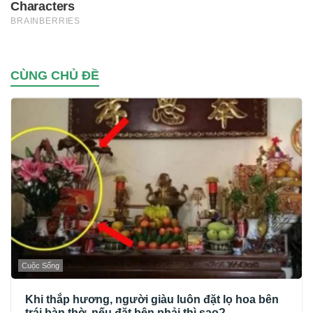
CÙNG CHỦ ĐỀ
Cuộc Sống
Khi thắp hương, người giàu luôn đặt lọ hoa bên
trái bàn thờ, nếu đặt bên phải thì sao?