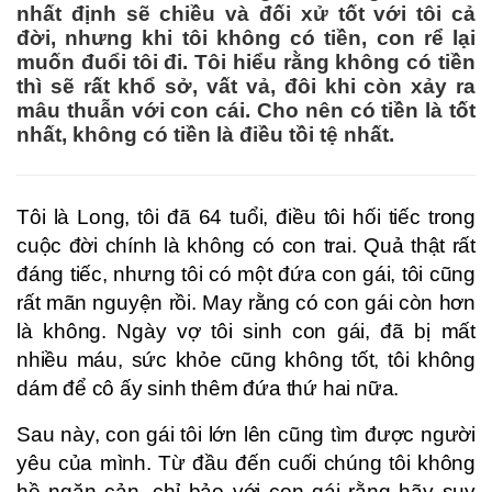
nhất định sẽ chiều và đối xử tốt với tôi cả
đời, nhưng khi tôi không có tiền, con rể lại
muốn đuổi tôi đi. Tôi hiểu rằng không có tiền
thì sẽ rất khổ sở, vất vả, đôi khi còn xảy ra
mâu thuẫn với con cái. Cho nên có tiền là tốt
nhất, không có tiền là điều tồi tệ nhất.
Tôi là Long, tôi đã 64 tuổi, điều tôi hối tiếc trong
cuộc đời chính là không có con trai. Quả thật rất
đáng tiếc, nhưng tôi có một đứa con gái, tôi cũng
rất mãn nguyện rồi. May rằng có con gái còn hơn
là không. Ngày vợ tôi sinh con gái, đã bị mất
nhiều máu, sức khỏe cũng không tốt, tôi không
dám để cô ấy sinh thêm đứa thứ hai nữa.
Sau này, con gái tôi lớn lên cũng tìm được người
yêu của mình. Từ đầu đến cuối chúng tôi không
hề ngăn cản, chỉ bảo với con gái rằng hãy suy