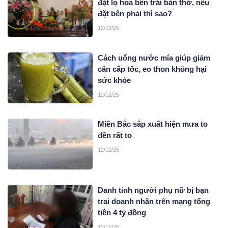
đặt lọ hoa bên trái bàn thờ, nếu
đặt bên phải thì sao?
12/12/25
Cách uống nước mía giúp giảm
cân cấp tốc, eo thon không hại
sức khỏe
12/12/25
Miền Bắc sắp xuất hiện mưa to
đến rất to
12/12/25
Danh tính người phụ nữ bị bạn
trai doanh nhân trên mạng tống
tiền 4 tỷ đồng
12/12/25