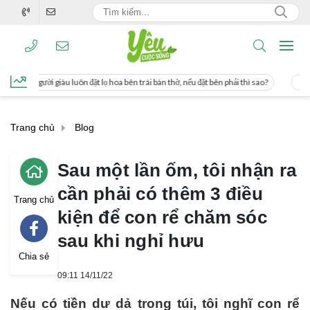
 đặt lọ hoa bên trái bàn thờ, nếu đặt bên phải thì sao?
Cách uống nước mía giú
Trang chủ
Blog
Sau một lần ốm, tôi nhận ra
cần phải có thêm 3 điều
Trang chủ
kiện để con rể chăm sóc
sau khi nghỉ hưu
Chia sẻ
09:11 14/11/22
Nếu có tiền dư dả trong túi, tôi nghĩ con rể