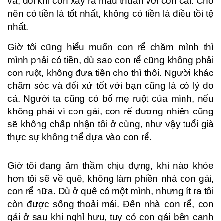
vả, đôi khi còn xảy ra mâu thuẫn với con cái. Cho
nên có tiền là tốt nhất, không có tiền là điều tồi tệ
nhất.
Giờ tôi cũng hiểu muốn con rể chăm mình thì
mình phải có tiền, dù sao con rể cũng không phải
con ruột, không đưa tiền cho thì thôi. Người khác
chăm sóc và đối xử tốt với bạn cũng là có lý do
cả. Người ta cũng có bố mẹ ruột của mình, nếu
không phải vì con gái, con rể đương nhiên cũng
sẽ không chấp nhận tôi ở cùng, như vậy tuổi già
thực sự không thể dựa vào con rể.
Giờ tôi đang âm thầm chịu đựng, khi nào khỏe
hơn tôi sẽ về quê, không làm phiền nhà con gái,
con rể nữa. Dù ở quê có một mình, nhưng ít ra tôi
còn được sống thoải mái. Đến nhà con rể, con
gái ở sau khi nghỉ hưu, tuy có con gái bên cạnh