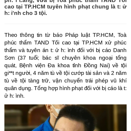
ph: i t:ang, vừa bị Toà phúc thẩm TAND Tối
cao tại TP.HCM tuyên hình phạt chung là t: ử
h: i'nh cho 3 tội.
Theo thông tin từ báo Pháp luật TP.HCM, Toà
phúc thẩm TAND Tối cao tại TP.HCM xử phúc
thẩm và tuyên án t: ử h: ình đối với bị cáo Danh
Sơn (37 tuổi; bác sĩ chuyên khoa ngoại tổng
quát, Bệnh viện Đa khoa tỉnh Đồng Nai) về tội
gi**t người, 4 năm tù về tội cướp tài sản và 2 năm
tù về tội tàng trữ, vận chuyển trái phép vũ khí
quân dụng. Tổng hợp hình phạt đối với bị cáo là t:
ử h: ình.