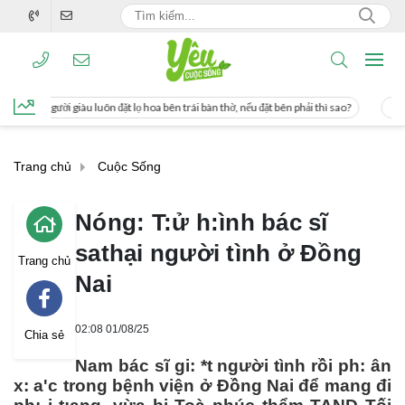
 lọ hoa bên trái bàn thờ, nếu đặt bên phải thì sao?
Cách uống nước mía giúp gi
Trang chủ
Cuộc Sống
Nóng: T:ử h:ình bác sĩ
sathại người tình ở Đồng
Trang chủ
Nai
02:08 01/08/25
Chia sẻ
Nam bác sĩ gi: *t người tình rồi ph: ân
x: a'c trong bệnh viện ở Đồng Nai để mang đi